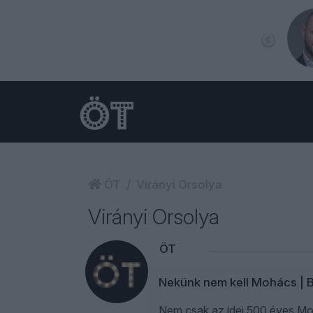
ÖT
Virányi Orsolya
Virányi Orsolya
ÖT
Nekünk nem kell Mohács | 
Nem csak az idei 500 éves Moh