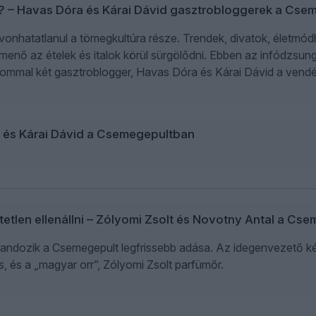
p? – Havas Dóra és Kárai Dávid gasztrobloggerek a Cs
avonhatatlanul a tömegkultúra része. Trendek, divatok, életmó
nő az ételek és italok körül sürgölődni. Ebben az infódzsunge
ommal két gasztroblogger, Havas Dóra és Kárai Dávid a vend
a és Kárai Dávid a Csemegepultban
hetetlen ellenállni – Zólyomi Zsolt és Novotny Antal a C
andozik a Csemegepult legfrissebb adása. Az idegenvezető ké
 és a „magyar orr”, Zólyomi Zsolt parfümőr.