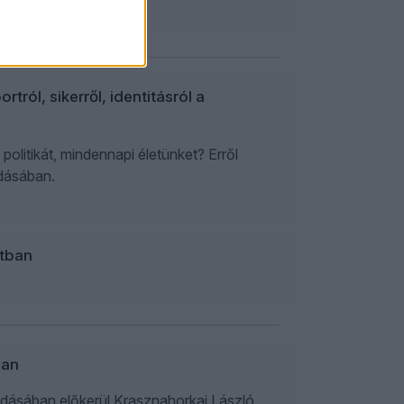
ról, sikerről, identitásról a
olitikát, mindennapi életünket? Erről
adásában.
ltban
ban
 adásában előkerül Krasznahorkai László