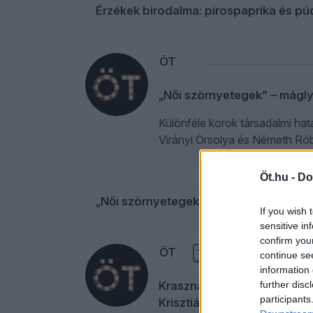
Érzékek birodalma: pirospaprika és pú
ÖT
„Női szörnyetegek” – mágly
Különféle korok társadalmi hat
Virányi Orsolya és Németh Róbe
Öt.hu -
Do
„Női szörnyetegek” régen és ma – Vas
If you wish 
sensitive in
confirm you
ÖT
1
continue se
information 
further disc
Krasznahorkaitól és Kapu T
participants
Krisztiánnal és Konok Péter