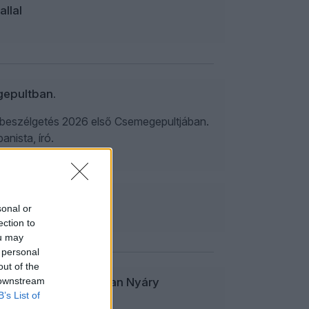
llal
gepultban.
l a beszélgetés 2026 első Csemegepultjában.
nista, író.
sonal or
ection to
ou may
 personal
out of the
 downstream
eltár a Csemegepultban Nyáry
B’s List of