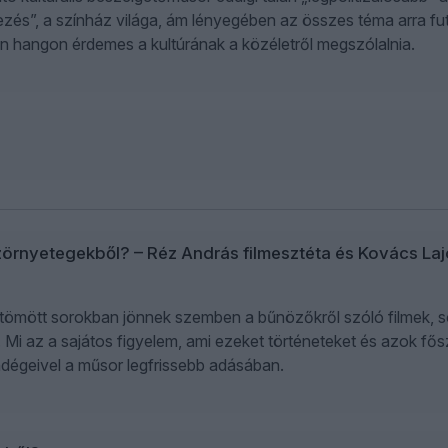
zés”, a színház világa, ám lényegében az összes téma arra fut 
n hangon érdemes a kultúrának a közéletről megszólalnia.
zörnyetegekből? – Réz András filmesztéta és Kovács La
tömött sorokban jönnek szemben a bűnözőkről szóló filmek, 
i az a sajátos figyelem, ami ezeket történeteket és azok fősze
dégeivel a műsor legfrissebb adásában.