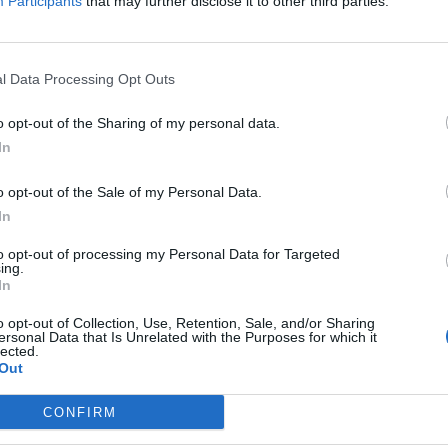
Participants
that may further disclose it to other third parties.
kultúra, az életmód és a tudomány eseményeiből válogatott az 
-ben a természetestől a mesterséges intelligenciáig, a digitális p
ábbá film, színház, muzsika.
l Data Processing Opt Outs
o opt-out of the Sharing of my personal data.
In
 Konok Péter a Csemegepultban
o opt-out of the Sale of my Personal Data.
In
to opt-out of processing my Personal Data for Targeted
ing.
egasztár – Mi történt valójában? | Sváby András és Rubi
In
olt Virányi Orsolya és Németh Róbert vendége. A téma a hazai 
o opt-out of Collection, Use, Retention, Sale, and/or Sharing
ersonal Data that Is Unrelated with the Purposes for which it
 másik oldala.
lected.
Out
CONFIRM
l a nézettség