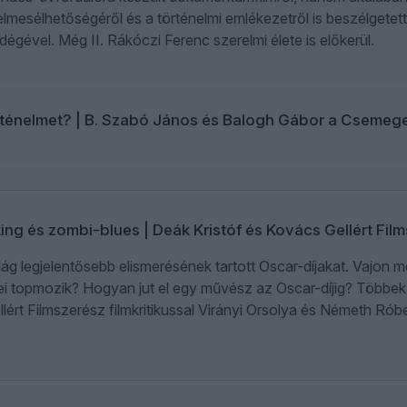
l elmesélhetőségéről és a történelmi emlékezetről is beszélgete
égével. Még II. Rákóczi Ferenc szerelmi élete is előkerül.
történelmet? | B. Szabó János és Balogh Gábor a Csemeg
oking és zombi-blues | Deák Kristóf és Kovács Gellért F
ilág legjelentősebb elismerésének tartott Oscar-díjakat. Vajon
dei topmozik? Hogyan jut el egy művész az Oscar-díjig? Többek
lért Filmszerész filmkritikussal Virányi Orsolya és Németh Róbe