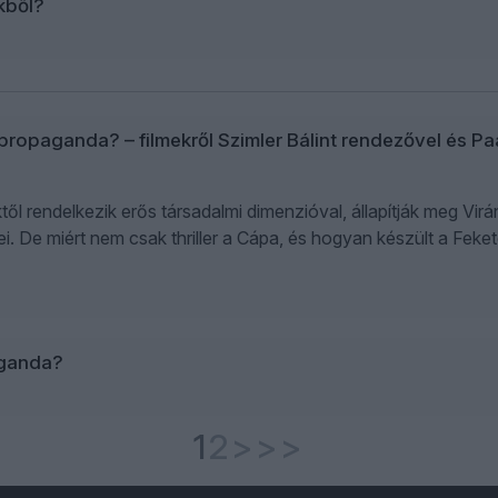
kből?
opaganda? – filmekről Szimler Bálint rendezővel és Pa
l rendelkezik erős társadalmi dimenzióval, állapítják meg Virá
 De miért nem csak thriller a Cápa, és hogyan készült a Feket
aganda?
1
2
>
>>