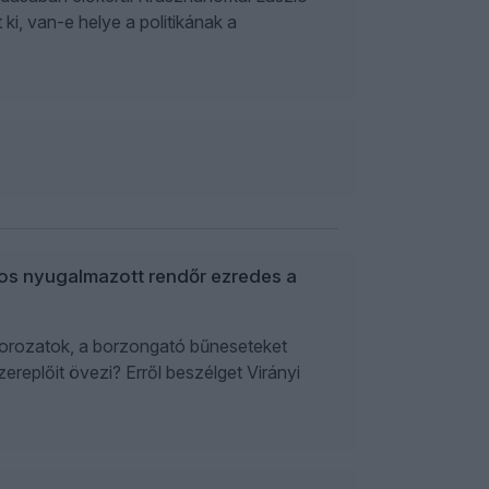
ki, van-e helye a politikának a
jos nyugalmazott rendőr ezredes a
sorozatok, a borzongató bűneseteket
replőit övezi? Erről beszélget Virányi