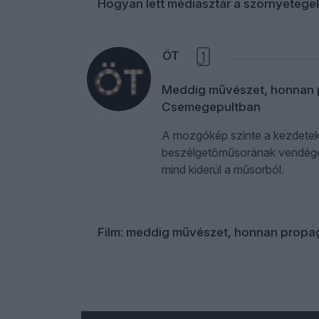
Hogyan lett médiasztár a szörnyetege
ÖT
1
Meddig művészet, honnan pr
Csemegepultban
A mozgókép szinte a kezdetektő
beszélgetőműsorának vendégei.
mind kiderül a műsorból.
Film: meddig művészet, honnan prop