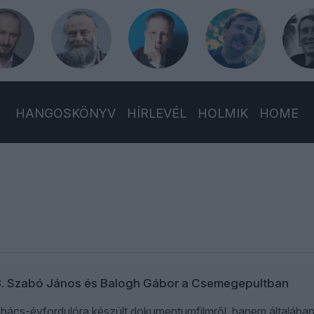
HANGOSKÖNYV
HÍRLEVÉL
HOLMIK
HOME
B. Szabó János és Balogh Gábor a Csemegepultban
ács-évfordulóra készült dokumentumfilmről, hanem általában