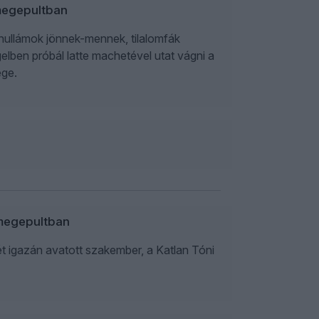
emegepultban
dhullámok jönnek-mennek, tilalomfák
lben próbál latte machetével utat vágni a
ége.
semegepultban
t igazán avatott szakember, a Katlan Tóni