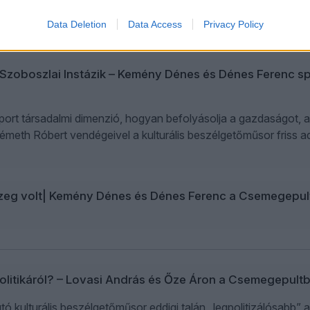
Data Deletion
Data Access
Privacy Policy
zoboszlai Instázik – Kemény Dénes és Dénes Ferenc sport
port társadalmi dimenzió, hogyan befolyásolja a gazdaságot, a p
Németh Róbert vendégeivel a kulturális beszélgetőműsor friss 
észeg volt| Kemény Dénes és Dénes Ferenc a Csemegepu
olitikáról? – Lovasi András és Őze Áron a Csemegepult
ó kulturális beszélgetőműsor eddigi talán „legpolitizálósabb”