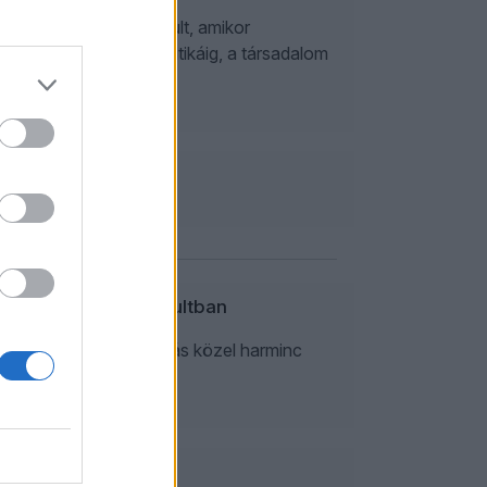
idei utolsó Csemegepult, amikor
latformoktól a kultúrpolitikáig, a társadalom
n Kristóf a Csemegepultban
kereskedelmi televíziózás közel harminc