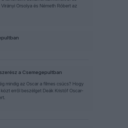
tt Virányi Orsolya és Németh Róbert az
epultban
ilmszerész a Csemegepultban
 még mindig az Oscar a filmes csúcs? Hogy
 közt erről beszélget Deák Kristóf Oscar-
rt.