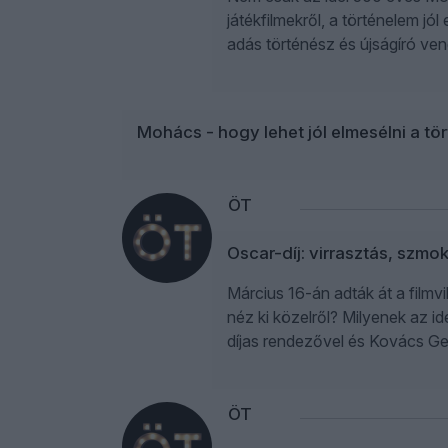
játékfilmekről, a történelem jó
adás történész és újságíró vend
Mohács - hogy lehet jól elmesélni a 
ÖT
Oscar-díj: virrasztás, szm
Március 16-án adták át a filmv
néz ki közelről? Milyenek az i
díjas rendezővel és Kovács Gel
ÖT