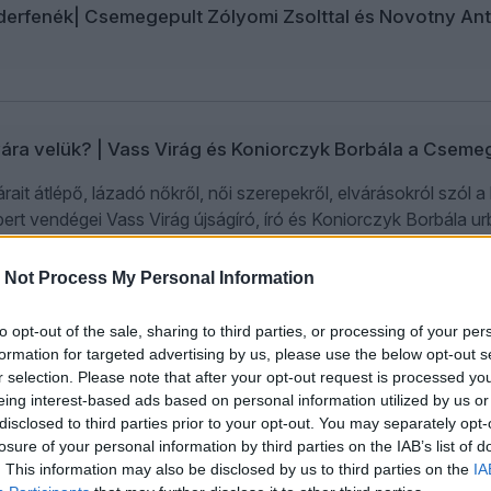
derfenék| Csemegepult Zólyomi Zsolttal és Novotny Anta
ára velük? | Vass Virág és Koniorczyk Borbála a Cseme
árait átlépő, lázadó nőkről, női szerepekről, elvárásokról szó
rt vendégei Vass Virág újságíró, író és Koniorczyk Borbála urba
 Not Process My Personal Information
s Virág és Koniorczyk Borbála a Csemegepultban
to opt-out of the sale, sharing to third parties, or processing of your per
formation for targeted advertising by us, please use the below opt-out s
r selection. Please note that after your opt-out request is processed y
eing interest-based ads based on personal information utilized by us or
disclosed to third parties prior to your opt-out. You may separately opt-
losure of your personal information by third parties on the IAB’s list of
ibortól Majkáig és a mocskos fideszezésig – 2025-ös l
. This information may also be disclosed by us to third parties on the
IA
rel