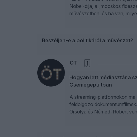
Nobel-díja, a „mocskos fidesze
művészetben, és ha van, milye
Beszéljen-e a politikáról a művészet?
ÖT
1
Hogyan lett médiasztár a s
Csemegepultban
A streaming-platformokon ma 
feldolgozó dokumentumfilmek. M
Orsolya és Németh Róbert ven