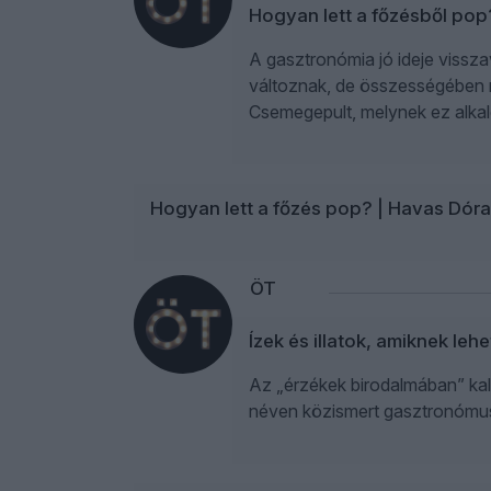
Hogyan lett a főzésből po
A gasztronómia jó ideje vissz
változnak, de összességében me
Csemegepult, melynek ez alkal
Hogyan lett a főzés pop? | Havas Dór
ÖT
Ízek és illatok, amiknek le
Az „érzékek birodalmában” kal
néven közismert gasztronómus,