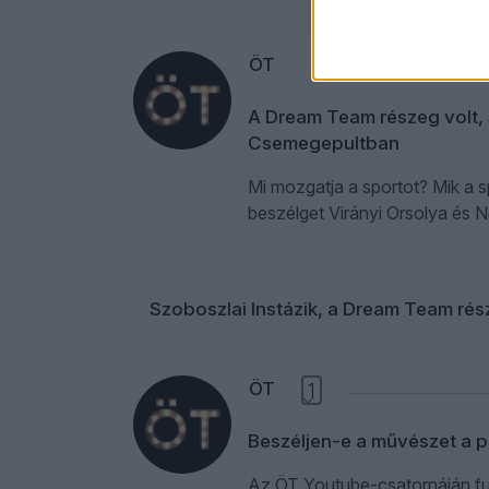
ÖT
A Dream Team részeg volt, S
Csemegepultban
Mi mozgatja a sportot? Mik a s
beszélget Virányi Orsolya és 
Szoboszlai Instázik, a Dream Team r
ÖT
1
Beszéljen-e a művészet a p
Az ÖT Youtube-csatornáján fut