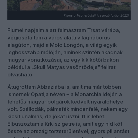
Fiume a Trsat erődből (a szerző fotója, 2022)
Fiumei napjaim alatt felmásztam Trsat várába,
végigsétáltam a város alatti világháborús
alagúton, majd a Molo Longón, a világ egyik
leghosszabb mólóján, aminek szintén akadnak
magyar vonatkozásai, az egyik kikötői bakon
például a „Skull Mátyás vasöntödéje” felirat
olvasható.
Átugrottam Abbáziába is, amit ma már többen
ismernek Opatija néven – a Monarchia idején a
tehetős magyar polgárok kedvelt nyaralóhelye
volt. Szállodák, pálmafák mindenfelé, nekem egy
kicsit unalmas, de jókat úszni itt is lehet.
Elbuszoztam a Krk-szigetre is, amit egy híd köt
össze az ország törzsterületével, gyors pillantást