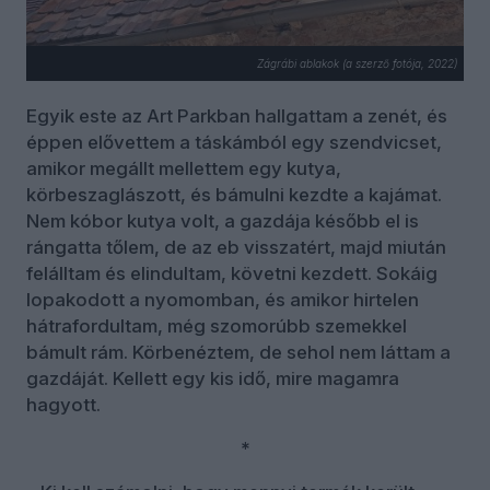
Zágrábi ablakok (a szerző fotója, 2022)
Egyik este az Art Parkban hallgattam a zenét, és
éppen elővettem a táskámból egy szendvicset,
amikor megállt mellettem egy kutya,
körbeszaglászott, és bámulni kezdte a kajámat.
Nem kóbor kutya volt, a gazdája később el is
rángatta tőlem, de az eb visszatért, majd miután
felálltam és elindultam, követni kezdett. Sokáig
lopakodott a nyomomban, és amikor hirtelen
hátrafordultam, még szomorúbb szemekkel
bámult rám. Körbenéztem, de sehol nem láttam a
gazdáját. Kellett egy kis idő, mire magamra
hagyott.
*