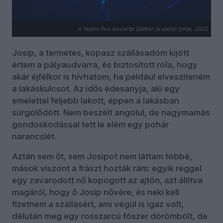
A Hladno Pivo koncertje Splitben (a szerző fotója, 2022)
Josip, a termetes, kopasz szállásadóm kijött
értem a pályaudvarra, és biztosított róla, hogy
akár éjfélkor is hívhatom, ha például elveszíteném
a lakáskulcsot. Az idős édesanyja, aki egy
emelettel feljebb lakott, éppen a lakásban
sürgölődött. Nem beszélt angolul, de nagymamás
gondoskodással tett le elém egy pohár
narancslét.
Aztán sem őt, sem Josipot nem láttam többé,
mások viszont a frászt hozták rám: egyik reggel
egy zavarodott nő kopogott az ajtón, azt állítva
magáról, hogy ő Josip nővére, és neki kell
fizetnem a szállásért, ami végül is igaz volt,
délután meg egy rosszarcú fószer dörömbölt, de