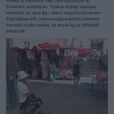
Ferenc a városhoz való fura viszonyát az
Érzelmes utazás
ban. Tipikus közép-európai
identitás: az apai ág – akkor még Fischl néven –
Zágrábban élő, csehországi eredetű, németül
beszélő zsidó család, az anyai ág az Alföldről
került ide.