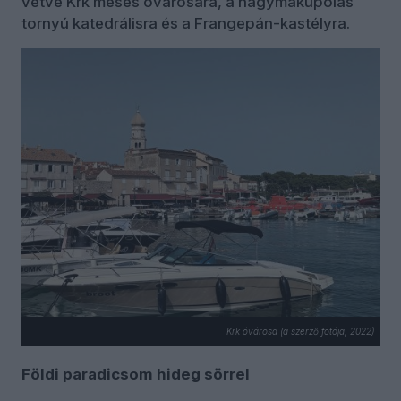
vetve Krk mesés óvárosára, a hagymakupolás
tornyú katedrálisra és a Frangepán-kastélyra.
Krk óvárosa (a szerző fotója, 2022)
Földi paradicsom hideg sörrel