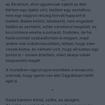
az Alcatrazt, ahol ugyancsak zajlott az élet.
Kértem egy újabb sört, leültem egy asztalhoz,
mire egy nagyon részeg horvát huppant le
mellém. Belém kötött, lökdösött, nem engedett
felállni az asztaltól, aztán váratlanul megölelt, és
koccintásra emelte a poharát. Szelíden, de ha
határozottan szabadítottam ki magam, majd
amikor már indulni készültem, láttam, hogy öten
veszik körbe, és várható volt, hogy elcsattan egy
pofon is – sosem értettem, miért akarja valaki
megveretni magát.
A hostelben vigyorogva mondtam a recepciós
srácnak, hogy igenis van élet Zágrábban hétfő
éjjel is.
*
Sanja harminc körüli, szőke, és újságíró.