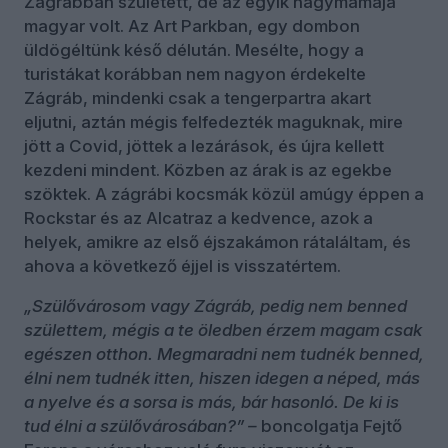
Zágrábban született, de az egyik nagymamája
magyar volt. Az Art Parkban, egy dombon
üldögéltünk késő délután. Mesélte, hogy a
turistákat korábban nem nagyon érdekelte
Zágráb, mindenki csak a tengerpartra akart
eljutni, aztán mégis felfedezték maguknak, mire
jött a Covid, jöttek a lezárások, és újra kellett
kezdeni mindent. Közben az árak is az egekbe
szöktek. A zágrábi kocsmák közül amúgy éppen a
Rockstar és az Alcatraz a kedvence, azok a
helyek, amikre az első éjszakámon rátaláltam, és
ahova a következő éjjel is visszatértem.
„Szülővárosom vagy Zágráb, pedig nem benned
születtem, mégis a te öledben érzem magam csak
egészen otthon. Megmaradni nem tudnék benned,
élni nem tudnék itten, hiszen idegen a néped, más
a nyelve és a sorsa is más, bár hasonló. De ki is
tud élni a szülővárosában?” –
boncolgatja Fejtő