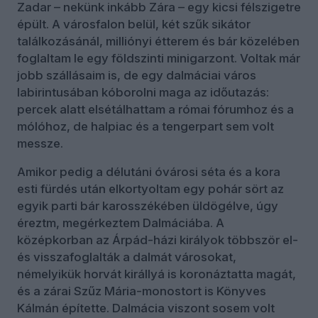
Zadar – nekünk inkább Zára – egy kicsi félszigetre
épült. A városfalon belül, két szűk sikátor
találkozásánál, milliónyi étterem és bár közelében
foglaltam le egy földszinti minigarzont. Voltak már
jobb szállásaim is, de egy dalmáciai város
labirintusában kóborolni maga az időutazás:
percek alatt elsétálhattam a római fórumhoz és a
mólóhoz, de halpiac és a tengerpart sem volt
messze.
Amikor pedig a délutáni óvárosi séta és a kora
esti fürdés után elkortyoltam egy pohár sört az
egyik parti bár karosszékében üldögélve, úgy
éreztm, megérkeztem Dalmáciába. A
középkorban az Árpád-házi királyok többször el-
és visszafoglalták a dalmát városokat,
némelyikük horvát királlyá is koronáztatta magát,
és a zárai Szűz Mária-monostort is Könyves
Kálmán építette. Dalmácia viszont sosem volt