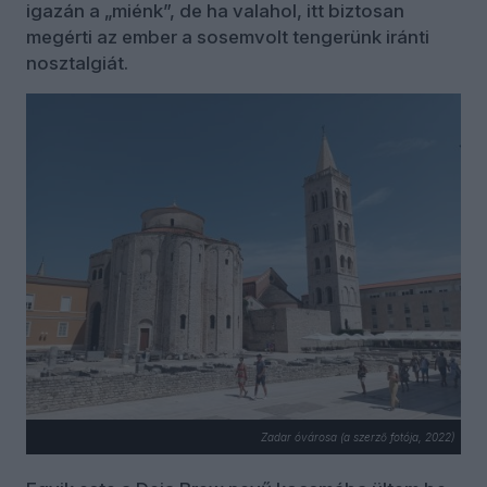
igazán a „miénk”, de ha valahol, itt biztosan
megérti az ember a sosemvolt tengerünk iránti
nosztalgiát.
Zadar óvárosa (a szerző fotója, 2022)