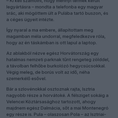
– Ki kell számolni, hogy mennyi termék került
legyártásra – mondta a telefonba egy magyar
srác, aki mögöttem ült a Pulába tartó buszon, és
a céges ügyeit intézte.
Így nyaral a ma embere, állapítottam meg
magamban méla undorral, megfeledkezve róla,
hogy az én táskámban is ott lapul a laptop.
Az ablakból nézve egész Horvátország egy
hatalmas nemzeti parknak tűnt rengeteg zölddel,
a távolban felhőbe burkolózó hegycsúcsokkal.
Végig meleg, de borús volt az idő, néha
szemerkélő esővel.
Bár a szlovénokkal osztoznak rajta, Isztria
nagyobb része a horvátoké. A félsziget sokáig a
Velencei Köztársasághoz tartozott, ahogy
majdnem egész Dalmácia, sőt a mai Montenegró
egy része is. Pula – olaszosan Pola – az Isztriai-