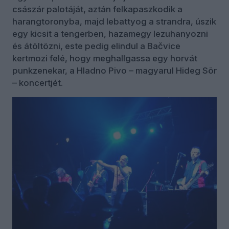
császár palotáját, aztán felkapaszkodik a
harangtoronyba, majd lebattyog a strandra, úszik
egy kicsit a tengerben, hazamegy lezuhanyozni
és átöltözni, este pedig elindul a Bačvice
kertmozi felé, hogy meghallgassa egy horvát
punkzenekar, a Hladno Pivo – magyarul Hideg Sör
– koncertjét.