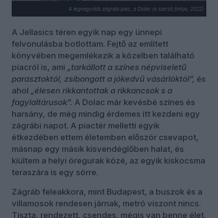
A legnagyobb zágrábi piac, a Dolac (a szerző fotója, 2022)
A Jellasics téren egyik nap egy ünnepi
felvonulásba botlottam. Fejtő az említett
könyvében megemlékezik a közelben található
piacról is, ami
„tarkállott a színes népviseletű
parasztoktól, zsibongott a jókedvű vásárlóktól”,
és
ahol
„élesen rikkantottak a rikkancsok s a
fagylaltárusok”.
A Dolac már kevésbé színes és
harsány, de még mindig érdemes itt kezdeni egy
zágrábi napot. A piactér melletti egyik
étkezdében ettem életemben először csevapot,
másnap egy másik kisvendéglőben halat, és
kiültem a helyi öregurak közé, az egyik kiskocsma
teraszára is egy sörre.
Zágráb feleakkora, mint Budapest, a buszok és a
villamosok rendesen járnak, metró viszont nincs.
Tiszta, rendezett, csendes, mégis van benne élet.