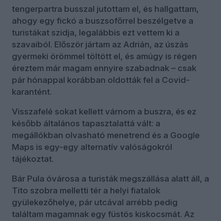
tengerpartra busszal jutottam el, és hallgattam,
ahogy egy fickó a buszsofőrrel beszélgetve a
turistákat szidja, legalábbis ezt vettem ki a
szavaiból. Először jártam az Adrián, az úszás
gyermeki örömmel töltött el, és amúgy is régen
éreztem már magam ennyire szabadnak – csak
pár hónappal korábban oldották fel a Covid-
karantént.
Visszafelé sokat kellett várnom a buszra, és ez
később általános tapasztalattá vált: a
megállókban olvasható menetrend és a Google
Maps is egy-egy alternatív valóságokról
tájékoztat.
Bár Pula óvárosa a turisták megszállása alatt áll, a
Tito szobra melletti tér a helyi fiatalok
gyülekezőhelye, pár utcával arrébb pedig
találtam magamnak egy füstös kiskocsmát. Az