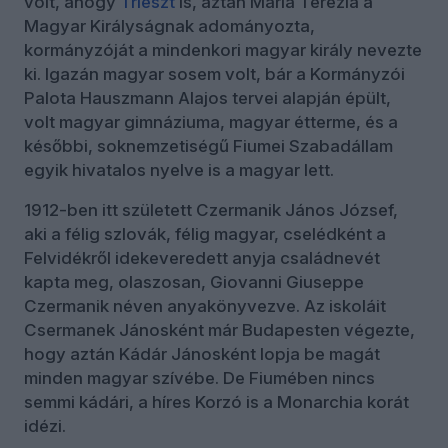
volt, ahogy
Trieszt
is, aztán Mária Terézia a
Magyar Királyságnak adományozta,
kormányzóját a mindenkori magyar király nevezte
ki. Igazán magyar sosem volt, bár a Kormányzói
Palota Hauszmann Alajos tervei alapján épült,
volt magyar gimnáziuma, magyar étterme, és a
későbbi, soknemzetiségű Fiumei Szabadállam
egyik hivatalos nyelve is a magyar lett.
1912-ben itt született Czermanik János József,
aki a félig szlovák, félig magyar, cselédként a
Felvidékről idekeveredett anyja családnevét
kapta meg, olaszosan, Giovanni Giuseppe
Czermanik néven anyakönyvezve. Az iskoláit
Csermanek Jánosként már Budapesten végezte,
hogy aztán Kádár Jánosként lopja be magát
minden magyar szívébe. De Fiumében nincs
semmi kádári, a híres Korzó is a Monarchia korát
idézi.