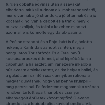
fürgén dobálta egymás után a szavakat,
elhadarta, mit kell tudnom a klímaberendezésről,
merre vannak a jó strandok, a jó éttermek és a jó
kocsmák, hol van a kisbolt és a trafik, melyik
buszra szálljak, és tollal a kezében mindezt
azonnal le is körmölte egy darab papírra.
A Pećine strandot és a Pajol bárt is ő ajánlotta
nekem, a Kantrida strandot szintén, meg a
hangulatos Tor sörözőt. És a Feral nevű
kockásabroszos éttermet, ahol kipróbáltam a
cápahúst, a halászlét, ami ránézésre inkább a
húslevesre emlékeztetett, csirke helyett hallal, és
a gulašt, ami szintén csak annyiban rokona a
magyar gulyásnak, hogy van benne krumpli –
meg persze hal. Felfedeztem magamnak a szépen
rendben tartott apartmanok és csúnyán
elhanyagolt épületek között rejtőző Glavano
strandot is, a legjobb pljeskavicát pedig a Vila