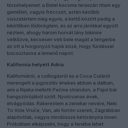
törzshelyemet: a Batel kocsma teraszán ittam egy
gemištet, vagyis fröccsöt, aztán később
visszatértem még egyre, a kettő között pedig a
kikötőben lődörögtem, és az arra járókkal együtt
néztem, ahogy három horvát lány bikinire
vetkőzve, kecsesen veti bele magát a tengerbe
az ott a horgonyzó hajók közé, hogy fürdéssel
búcsúztassa a lemenő napot.
Kalifornia helyett Adria
Kaliforniáról, a csillogásról és a Coca Coláról
merengett a jugoszláv énekes abban a dalban,
ami a Rijeka melletti Pećine strandon, a Pajol bár
hangszórójából szólt. Nyolcvanas évek,
elvágyódás. Rákerestem a zenekar nevére, Neki
To Vole Vruće, Van, aki forrón szereti, Zágrábban
alapították, vagyis mindössze kétórányira innen.
Próbáltam elképzelni, hogy a fenébe lehet