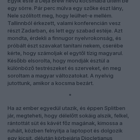
Egyik este a Deja Brew nevű kocsmába ültem be
egy sörre. Pár perc múlva egy szőke észt lány,
Nele szólított meg, hogy leülhet-e mellém.
Tallinnból érkezett, valami konferencián vesz
részt Zadarban, és lett egy szabad estéje. Azt
mondta, érdekli a finnugor nyelvrokonság, és
próbált észt szavakat tanítani nekem, cserébe
kérte, hogy számoljak el egytől tízig magyarul.
Később elsorolta, hogy mondják észtül a
különböző testrészeket és szerveket, én meg
soroltam a magyar változatokat. A nyelvig
jutottunk, amikor a kocsma bezárt.
*
Ha az ember egyedül utazik, és éppen Splitben
jár, megteheti, hogy délelőtt sokáig alszik, felkel,
rántottát süt és kávét főz magának, kimossa a
ruháit, közben felnyitja a laptopot és dolgozik
egy kicsit, délután körbejárja Diocletianus