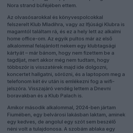
Nora strand büféjében ettem.
Az olvasósarokkal és könyvespolcokkal
felszerelt Klub Mladihra, vagy az Ifjúsági Klubra is
magamtól találtam rá, és ez a hely lett az alkalmi
home office-om. Az egyik pultos már az első
alkalommal felajánlott nekem egy klubtagsági
kártyát – már bánom, hogy nem fizettem be a
tagdíjat, mert akkor még nem tudtam, hogy
többször is visszatérek majd ide dolgozni,
koncertet hallgatni, sörözni, és a laptopom meg a
telefonom két év után is emlékezni fog a wifi-
jelszóra. Visszajáró vendég lettem a Dnevni
boravakban és a Klub Palach is.
Amikor második alkalommal, 2024-ben jártam
Fiumében, egy belvárosi lakásban laktam, aminek
egy kedves, de angolul egy szót sem beszélő
néni volt a tulajdonosa. A szobám ablaka egy