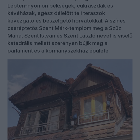
Lépten-nyomon pékségek, cukrászdák és
kávéházak, egész délelőtt teli teraszok
kávézgató és beszélgető horvátokkal. A színes
cseréptetős Szent Márk-templom meg a Szűz
Mária, Szent István és Szent László nevét is viselő
katedrális mellett szerényen bújik meg a
parlament és a kormányszékház épülete.