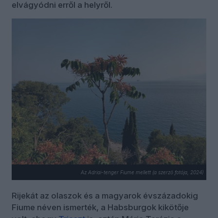
elvágyódni erről a helyről.
Az Adriai-tenger Fiume mellett (a szerző fotója, 2024)
Rijekát az olaszok és a magyarok évszázadokig
Fiume néven ismerték, a Habsburgok kikötője