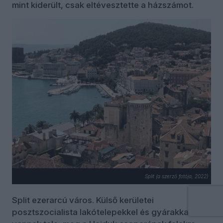
mint kiderült, csak eltévesztette a házszámot.
Split (a szerző fotója, 2022)
Split ezerarcú város. Külső kerületei
posztszocialista lakótelepekkel és gyárakkal