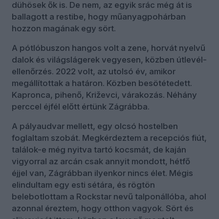
dühösek ők is. De nem, az egyik srác még át is
ballagott a restibe, hogy műanyagpohárban
hozzon magának egy sört.
A pótlóbuszon hangos volt a zene, horvát nyelvű
dalok és világslágerek vegyesen, közben útlevél-
ellenőrzés. 2022 volt, az utolsó év, amikor
megállítottak a határon. Közben besötétedett.
Kapronca, pihenő, Križevci, várakozás. Néhány
perccel éjfél előtt értünk Zágrábba.
A pályaudvar mellett, egy olcsó hostelben
foglaltam szobát. Megkérdeztem a recepciós fiút,
találok-e még nyitva tartó kocsmát, de kaján
vigyorral az arcán csak annyit mondott, hétfő
éjjel van, Zágrábban ilyenkor nincs élet. Mégis
elindultam egy esti sétára, és rögtön
belebotlottam a Rockstar nevű talponállóba, ahol
azonnal éreztem, hogy otthon vagyok. Sört és