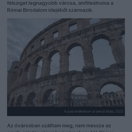
félsziget legnagyobb városa, amfiteátruma a
Római Birodalom idejéből származik.
A pulai amfiteátrum (a szerző fotója, 2022)
Az óvárosban szálltam meg, nem messze az