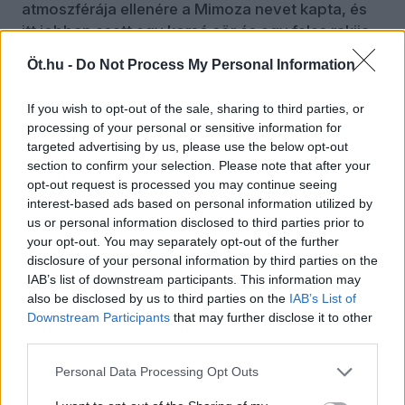
atmoszférája ellenére a Mimoza nevet kapta, és
itt jobban esett egy korsó sör és egy feles rakija,
mint a túlárazott belvárosi helyeken.
Öt.hu -
Do Not Process My Personal Information
Éjjel viszont nem bírtam elaludni, részeg németek
If you wish to opt-out of the sale, sharing to third parties, or
üvöltöztek az utcán, majd az isztriai állatvilággal
processing of your personal or sensitive information for
gyűlt meg a bajom: hol egy sirály vijjogott, hol
targeted advertising by us, please use the below opt-out
egy macska nyávogott, hol pedig egy szúnyog
section to confirm your selection. Please note that after your
zümmögött a fülem mellett. De a másnapi utam
opt-out request is processed you may continue seeing
mindenért kárpótolt.
interest-based ads based on personal information utilized by
us or personal information disclosed to third parties prior to
Rovinj – régi olasz nevén Rovigno – óvárosának
your opt-out. You may separately opt-out of the further
macskaköves sikátorai és színes házai az ablakok
disclosure of your personal information by third parties on the
közé kifeszített köteleken száradó ruhákkal
IAB’s list of downstream participants. This information may
festményekre, fotókra, képeslapra kívánkoznak.
also be disclosed by us to third parties on the
IAB’s List of
Downstream Participants
that may further disclose it to other
Egymást érik az kávézók és az éttermek, a
third parties.
legapróbb udvarokban is megbújik egy-egy
pizzéria. Az óvárosi labirintus közepén egy domb
Personal Data Processing Opt Outs
áll, rajta a Szent Eufémia templommal, pár