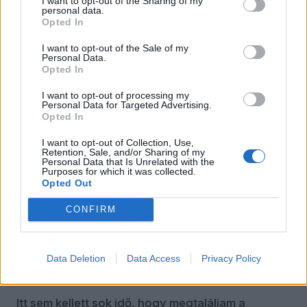
lépésnyire tőle egy sziklás partszakasz húzódik
I want to opt-out of the Sharing of my
personal data.
bikinifelső nélkül napozó német lányokkal meg a
Opted In
sziklákról a vízbe ugráló horvát fiúkkal.
I want to opt-out of the Sale of my
Personal Data.
Opted In
I want to opt-out of processing my
Personal Data for Targeted Advertising.
Opted In
I want to opt-out of Collection, Use,
Retention, Sale, and/or Sharing of my
Personal Data that Is Unrelated with the
Purposes for which it was collected.
Opted Out
CONFIRM
Data Deletion
Data Access
Privacy Policy
Rovinj óvárosa (a szerző fotója, 2022)
Itt sem kellett sok idő, hogy megtaláljam a