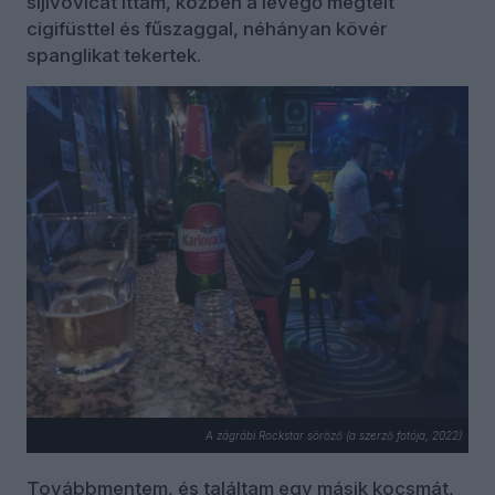
sljivovicát ittam, közben a levegő megtelt
cigifüsttel és fűszaggal, néhányan kövér
spanglikat tekertek.
A zágrábi Rockstar söröző (a szerző fotója, 2022)
Továbbmentem, és találtam egy másik kocsmát,