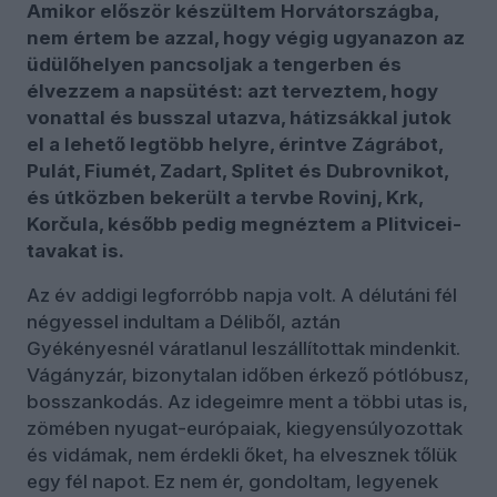
Amikor először készültem Horvátországba,
nem értem be azzal, hogy végig
ugyanazon az
üdülőhelyen pancsoljak a tengerben és
élvezzem a napsütést
:
azt terveztem, hogy
vonattal és busszal utazva, hátizsákkal jutok
el a lehető legtöbb helyre, érintve Zágrábot,
Pulát, Fiumét, Zadart, Splitet és Dubrovnikot,
és
útközben bekerült a tervbe Rovinj, Krk,
Korčula, később pedig megnéztem a Plitvicei-
tavakat is.
Az év addigi legforróbb napja volt. A délutáni fél
négyessel indultam a Déliből, aztán
Gyékényesnél váratlanul leszállítottak mindenkit.
Vágányzár, bizonytalan időben érkező pótlóbusz,
bosszankodás. Az idegeimre ment a többi utas is,
zömében nyugat-európaiak, kiegyensúlyozottak
és vidámak, nem érdekli őket, ha elvesznek tőlük
egy fél napot. Ez nem ér, gondoltam, legyenek