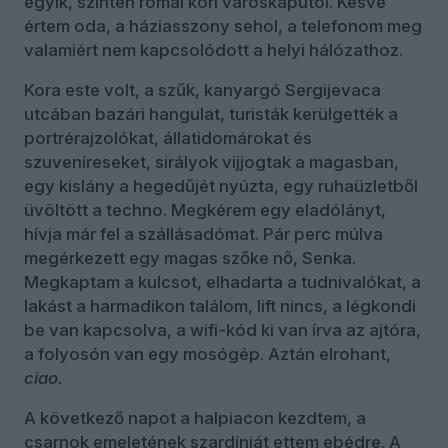
egyik, szintén római kori városkaputól. Késve
értem oda, a háziasszony sehol, a telefonom meg
valamiért nem kapcsolódott a helyi hálózathoz.
Kora este volt, a szűk, kanyargó Sergijevaca
utcában bazári hangulat, turisták kerülgették a
portrérajzolókat, állatidomárokat és
szuveníreseket, sirályok vijjogtak a magasban,
egy kislány a hegedűjét nyúzta, egy ruhaüzletből
üvöltött a techno. Megkérem egy eladólányt,
hívja már fel a szállásadómat. Pár perc múlva
megérkezett egy magas szőke nő, Senka.
Megkaptam a kulcsot, elhadarta a tudnivalókat, a
lakást a harmadikon találom, lift nincs, a légkondi
be van kapcsolva, a wifi-kód ki van írva az ajtóra,
a folyosón van egy mosógép. Aztán elrohant,
ciao.
A következő napot a halpiacon kezdtem, a
csarnok emeletének szardíniát ettem ebédre. A