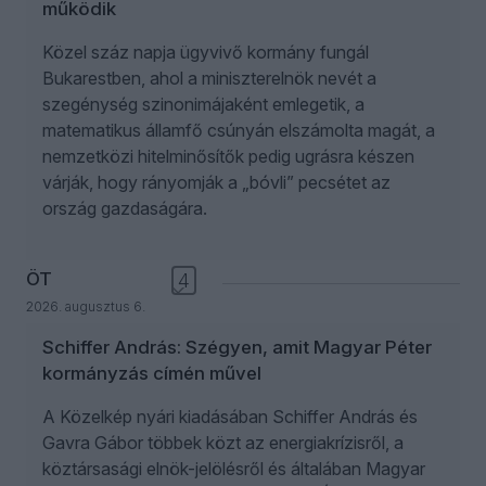
működik
Közel száz napja ügyvivő kormány fungál
Bukarestben, ahol a miniszterelnök nevét a
szegénység szinonimájaként emlegetik, a
matematikus államfő csúnyán elszámolta magát, a
nemzetközi hitelminősítők pedig ugrásra készen
várják, hogy rányomják a „bóvli” pecsétet az
ország gazdaságára.
ÖT
4
2026. augusztus 6.
Schiffer András: Szégyen, amit Magyar Péter
kormányzás címén művel
A Közelkép nyári kiadásában Schiffer András és
Gavra Gábor többek közt az energiakrízisről, a
köztársasági elnök-jelölésről és általában Magyar