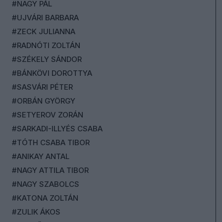
#NAGY PÁL
#UJVÁRI BARBARA
#ZECK JULIANNA
#RADNÓTI ZOLTÁN
#SZÉKELY SÁNDOR
#BÁNKÖVI DOROTTYA
#SASVÁRI PÉTER
#ORBÁN GYÖRGY
#SETYEROV ZORÁN
#SARKADI-ILLYÉS CSABA
#TÓTH CSABA TIBOR
#ANIKAY ANTAL
#NAGY ATTILA TIBOR
#NAGY SZABOLCS
#KATONA ZOLTÁN
#ZULIK ÁKOS