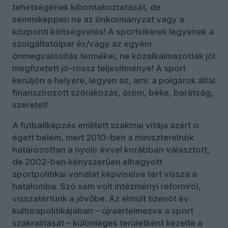
tehetségének kibontakoztatását, de
semmiképpen ne az önkormányzat vagy a
központi költségvetés! A sportsikerek legyenek a
szolgáltatóipar és/vagy az egyéni
önmegvalósítás termékei, ne közalkalmazottak jól
megfizetett jó-rossz teljesítménye! A sport
kerüljön a helyére, legyen az, ami: a polgárok által
finanszírozott szórakozás, öröm, béke, barátság,
szeretet!
A futballképzés említett szakmai vitája azért is
égett belém, mert 2010-ben a miniszterelnök
határozottan a nyolc évvel korábban választott,
de 2002-ben kényszerűen elhagyott
sportpolitikai vonalat képviselve tért vissza a
hatalomba. Szó sem volt intézményi reformról,
visszatértünk a jövőbe. Az elmúlt tizenöt év
kultúrapolitikájában – újraértelmezve a sport
szakralitását – különleges területként kezelte a