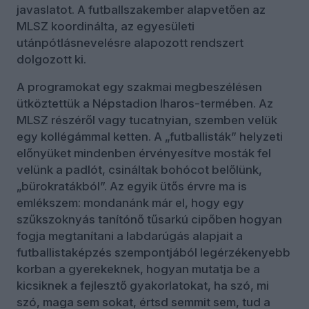
javaslatot. A futballszakember alapvetően az
MLSZ koordinálta, az egyesületi
utánpótlásnevelésre alapozott rendszert
dolgozott ki.
A programokat egy szakmai megbeszélésen
ütköztettük a Népstadion Iharos-termében. Az
MLSZ részéről vagy tucatnyian, szemben velük
egy kollégámmal ketten. A „futballisták” helyzeti
előnyüket mindenben érvényesítve mosták fel
velünk a padlót, csináltak bohócot belőlünk,
„bürokratákból”. Az egyik ütős érvre ma is
emlékszem: mondanánk már el, hogy egy
szűkszoknyás tanítónő tűsarkú cipőben hogyan
fogja megtanítani a labdarúgás alapjait a
futballistaképzés szempontjából legérzékenyebb
korban a gyerekeknek, hogyan mutatja be a
kicsiknek a fejlesztő gyakorlatokat, ha szó, mi
szó, maga sem sokat, értsd semmit sem, tud a