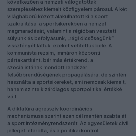
következően a nemzeti válogatottak
szerepléséhez kiemelt közfigyelem párosul. A két
világháború között alakulhatott ki a sport
szakralitása: a sportsikerekben a nemzet
megmaradását, valamint a régióban vesztett
súlyunk és befolyásunk, „régi dicsőségünk”
visszfényét láttuk, ezeket vetítettük bele. A
kommunista rezsim, immáron központi
pártakartként, bár más értékrend, a
szocialistának mondott rendszer
felsőbbrendűségének propagálására, de szintén
használta a sportsikereket, ami nemcsak kiemelt,
hanem szinte kizárólagos sportpolitikai értékké
vált.
A diktatúra agresszív koordinációs
mechanizmusa szerint ezen cél mentén szabta át
a sport intézményrendszerét. Az egyesületek civil
jellegét letarolta, és a politikai kontroll