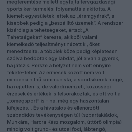
megteremtése mellett egyfajta tervgazdasági
sportsiker-termelési folyamattá alakította. A
kiemelt egyesületek lettek az „éremgyárak”, a
kisebbek pedig a „beszállító üzemek”. A rendszer
kizárólag a tehetségeket, értsd: „A
Tehetségeket” kereste, akikből valami
kiemelkedő teljesítményt nézett ki, őket
menedzselte, a többiek közé pedig képletesen
szólva bedobtak egy labdát, jól elvan a gyerek,
ha játszik. Persze a helyzet nem volt ennyire
fekete-fehér. Az érmesek között nem volt
mindenki hithű kommunista, a sportsikerek mögé,
ha rejtetten is, de valódi nemzeti, közösségi
érzések és értékek is felsorakoztak, és ott volt a
„tömegsport” is – na, még egy haszontalan
kifejezés… És a hivatalos és ellenőrzött
szabadidős tevékenységen túl (szpartakiádok,
Munkára, Harcra Kész mozgalom, úttörő olimpia)
mindig volt grund- és utcai foci, lábtengó,