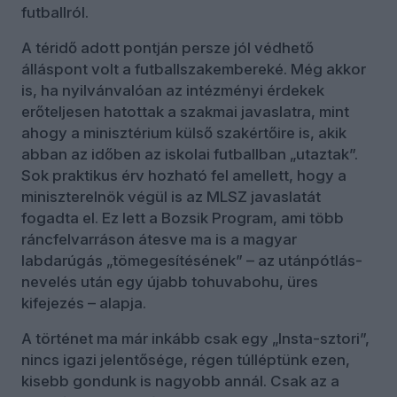
futballról.
A téridő adott pontján persze jól védhető
álláspont volt a futballszakembereké. Még akkor
is, ha nyilvánvalóan az intézményi érdekek
erőteljesen hatottak a szakmai javaslatra, mint
ahogy a minisztérium külső szakértőire is, akik
abban az időben az iskolai futballban „utaztak”.
Sok praktikus érv hozható fel amellett, hogy a
miniszterelnök végül is az MLSZ javaslatát
fogadta el. Ez lett a Bozsik Program, ami több
ráncfelvarráson átesve ma is a magyar
labdarúgás „tömegesítésének” – az utánpótlás-
nevelés után egy újabb tohuvabohu, üres
kifejezés – alapja.
A történet ma már inkább csak egy „Insta-sztori”,
nincs igazi jelentősége, régen túlléptünk ezen,
kisebb gondunk is nagyobb annál. Csak az a