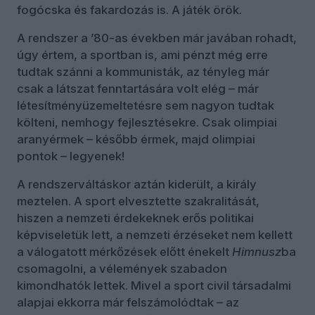
fogócska és fakardozás is. A játék örök.
A rendszer a ’80-as években már javában rohadt,
úgy értem, a sportban is, ami pénzt még erre
tudtak szánni a kommunisták, az tényleg már
csak a látszat fenntartására volt elég – már
létesítményüzemeltetésre sem nagyon tudtak
költeni, nemhogy fejlesztésekre. Csak olimpiai
aranyérmek – később érmek, majd olimpiai
pontok – legyenek!
A rendszerváltáskor aztán kiderült, a király
meztelen. A sport elvesztette szakralitását,
hiszen a nemzeti érdekeknek erős politikai
képviseletük lett, a nemzeti érzéseket nem kellett
a válogatott mérkőzések előtt énekelt
Himnusz
ba
csomagolni, a vélemények szabadon
kimondhatók lettek. Mivel a sport civil társadalmi
alapjai ekkorra már felszámolódtak – az