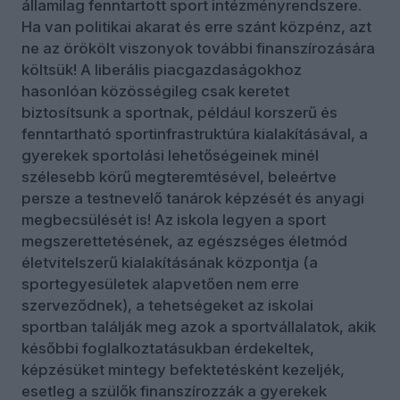
államilag fenntartott sport intézményrendszere.
Ha van politikai akarat és erre szánt közpénz, azt
ne az örökölt viszonyok további finanszírozására
költsük! A liberális piacgazdaságokhoz
hasonlóan közösségileg csak keretet
biztosítsunk a sportnak, például korszerű és
fenntartható sportinfrastruktúra kialakításával, a
gyerekek sportolási lehetőségeinek minél
szélesebb körű megteremtésével, beleértve
persze a testnevelő tanárok képzését és anyagi
megbecsülését is! Az iskola legyen a sport
megszerettetésének, az egészséges életmód
életvitelszerű kialakításának központja (a
sportegyesületek alapvetően nem erre
szerveződnek), a tehetségeket az iskolai
sportban találják meg azok a sportvállalatok, akik
későbbi foglalkoztatásukban érdekeltek,
képzésüket mintegy befektetésként kezeljék,
esetleg a szülők finanszírozzák a gyerekek