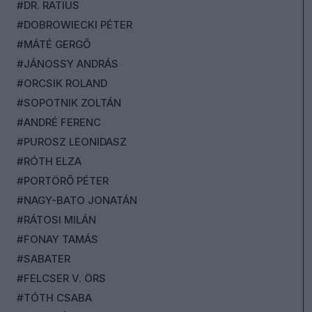
#DR. RATIUS
#DOBROWIECKI PÉTER
#MÁTÉ GERGŐ
#JÁNOSSY ANDRÁS
#ORCSIK ROLAND
#SOPOTNIK ZOLTÁN
#ANDRÉ FERENC
#PUROSZ LEONIDASZ
#RÓTH ELZA
#PORTÖRŐ PÉTER
#NAGY-BATO JONATÁN
#RÁTOSI MILÁN
#FONAY TAMÁS
#SABATER
#FELCSER V. ÖRS
#TÓTH CSABA