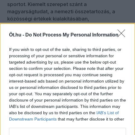
sportot. Kiemelt szerepet szánt a
magyarságtudat, a nemezti összetartozás, a
közösségi értékek kialakításában,
megerősítésében. Miközben a sport globálisan
egyre inkább a szórakoztatóipar világának része,
Öt.hu -
Do Not Process My Personal Information
itthon kommunikációs szinten visszatértünk a
sport belső értékein túlmutató, magasztos
If you wish to opt-out of the sale, sharing to third parties, or
eszmények hangsúlyozására.
(„Mi egy vérből
processing of your personal or sensitive information for
valók vagyunk / Mint a leszakított haldokló virág /
targeted advertising by us, please use the below opt-out
section to confirm your selection. Please note that after your
Mint az ötmillió magyar, akit nem hall a nagyvilág /
opt-out request is processed you may continue seeing
Mint porba hullott mag, mi többé nem ered.”
interest-based ads based on personal information utilized by
Ismerős Arcok: Nélküled.) De ezt a részt
korábban
us or personal information disclosed to third parties prior to
már megírtam
.
your opt-out. You may separately opt-out of the further
disclosure of your personal information by third parties on the
Volt-e szerepe dr. Mezey Györgynek abban,
IAB’s list of downstream participants. This information may
hogy a dolgok így alakultak? Azt gyanítom, nem
also be disclosed by us to third parties on the
IAB’s List of
sok. Ő egy volt a sok sportember közül, akit
Downstream Participants
that may further disclose it to other
Orbán Viktor rövidebb-hosszabb ideig
third parties.
meghallgat, de a társadalommérnöki feladatait