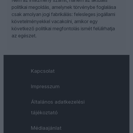
Nem az intézmény számít, hanem az aktuális
politikai megoldás, amelynek törvénybe foglalása
csak amolyan jogi fabrikálás: felesleges jogállami
követelményekkel vacakolni, amikor egy
következő politikai megfontolás ismét felülírhatja
az egészet.
Kapcsolat
Impresszum
Általános adatkezelési
tájékoztató
Médiaajánlat