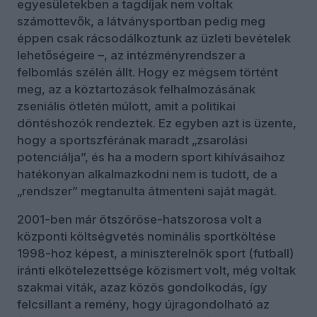
egyesületekben a tagdíjak nem voltak
számottevők, a látványsportban pedig meg
éppen csak rácsodálkoztunk az üzleti bevételek
lehetőségeire –, az intézményrendszer a
felbomlás szélén állt. Hogy ez mégsem történt
meg, az a köztartozások felhalmozásának
zseniális ötletén múlott, amit a politikai
döntéshozók rendeztek. Ez egyben azt is üzente,
hogy a sportszférának maradt „zsarolási
potenciálja”, és ha a modern sport kihívásaihoz
hatékonyan alkalmazkodni nem is tudott, de a
„rendszer” megtanulta átmenteni saját magát.
2001-ben már ötszöröse-hatszorosa volt a
központi költségvetés nominális sportköltése
1998-hoz képest, a miniszterelnök sport (futball)
iránti elkötelezettsége közismert volt, még voltak
szakmai viták, azaz közös gondolkodás, így
felcsillant a remény, hogy újragondolható az