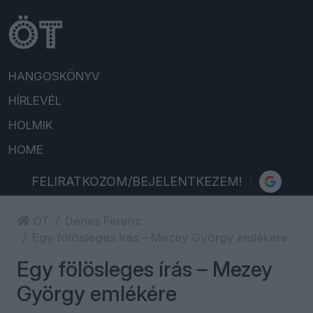
HANGOSKÖNYV
HÍRLEVÉL
HOLMIK
HOME
FELIRATKOZOM/BEJELENTKEZEM!
ÖT
Dénes Ferenc
Egy fölösleges írás – Mezey György emlékére
Egy fölösleges írás – Mezey
György emlékére