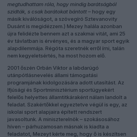
megtudhattam róla, hogy mindig barátságból
szidták, s csak barátokat bántott
– hogy egy
másik kiválóságot, a szövegíró Sztevanovity
Dusánt is megidézzem.) Mezey halála azonban
újra felidézte bennem azt a szakmai vitát, ami 25
év távlatban is érvényes, és a magyar sport egyik
alapdilemmája. Régóta szeretnék erről írni, talán
nem kegyeletsértés, ha most hozom elő.
2001 őszén Orbán Viktor a labdarúgó
utánpótlásnevelés állami támogatási
programjának kidolgozására adott utasítást. Az
Ifjúsági és Sportminisztérium sportügyekért
felelős helyettes államtitkáraként nálam landolt a
feladat. Szakértőkkel egyeztetve végül is egy, az
iskolai sport alapjaira épített rendszert
javasoltunk. A miniszterelnök – szokásosához
híven – párhuzamosan másnak is kiadta a
feladatot, Mezeyt kérte meg, hogy ő is készítsen