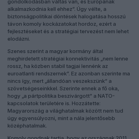
gondolkodásban váltás van, és Európának
alkalmazkodnia kell ehhez”. Úgy vélte, a
biztonságpolitikai döntések halogatása hosszú
távon komoly kockázatokat hordoz, ezért a
fejlesztéseket és a stratégiai tervezést nem lehet
elodázni.
Szenes szerint a magyar kormány által
meghirdetett stratégiai konnektivitás „nem lenne
rossz, ha közben stabil tagjai lennénk az
euroatlanti rendszernek”. Ez azonban szerinte ma
nincs így, mert „állandóan veszekszünk” a
szövetségeseinkkel. Szerinte ennek a fő oka,
hogy „a pártpolitika beszivárgott” a NATO-
kapcsolatok területére is. Hozzátette:
Magyarország a világhatalmak között nem tud
úgy egyensúlyozni, mint a nála jelentősebb
középhatalmak.
Komoly gondnak tartja, hogy az országnak 2011