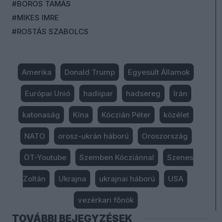
#BOROS TAMÁS
#MIKES IMRE
#ROSTÁS SZABOLCS
Amerika
Donald Trump
Egyesült Államok
Európai Unió
hadiipar
hadsereg
Irán
katonaság
Kína
Kóczián Péter
közélet
NATO
orosz-ukrán háború
Oroszország
ÖT-Youtube
Szemben Kócziánnal
Szenes
Zoltán
Ukrajna
ukrajnai háború
USA
vezérkari főnök
TOVÁBBI BEJEGYZÉSEK