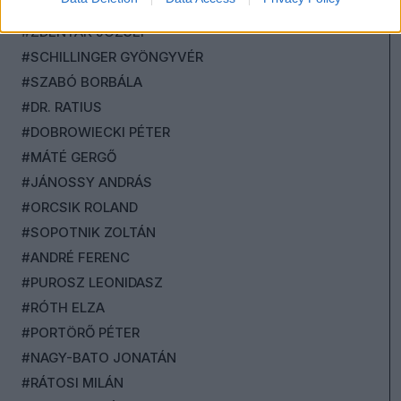
#KOLLÁR ÁRPÁD
#ZDENYÁK JÓZSEF
#SCHILLINGER GYÖNGYVÉR
#SZABÓ BORBÁLA
#DR. RATIUS
#DOBROWIECKI PÉTER
#MÁTÉ GERGŐ
#JÁNOSSY ANDRÁS
#ORCSIK ROLAND
#SOPOTNIK ZOLTÁN
#ANDRÉ FERENC
#PUROSZ LEONIDASZ
#RÓTH ELZA
#PORTÖRŐ PÉTER
#NAGY-BATO JONATÁN
#RÁTOSI MILÁN