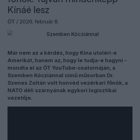
Kínáé lesz
ÖT
/
2026. február 8.
Már nem az a kérdés, hogy Kína utoléri-e
Amerikát, hanem az, hogy le tudja-e hagyni -
mondta el az ÖT YouTube-csatornáján, a
Szemben Kócziánnal című műsorban Dr.
Szenes Zoltán volt honvéd vezérkari főnök, a
NATO déli szárnyának egykori logisztikai
vezetője.
A szakember szerint az Ománban megkezdett
amerikai–iráni-tárgyalások nyomán rövid távon
csökkent annak az esélye, hogy az Egyesült
Államok katonai támadást indítson Irán ellen.