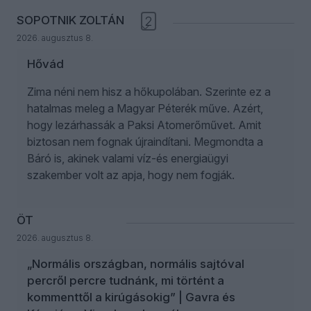
SOPOTNIK ZOLTÁN
2
2026. augusztus 8.
Hővád
Zima néni nem hisz a hőkupolában. Szerinte ez a
hatalmas meleg a Magyar Péterék műve. Azért,
hogy lezárhassák a Paksi Atomerőművet. Amit
biztosan nem fognak újraindítani. Megmondta a
Báró is, akinek valami víz-és energiaügyi
szakember volt az apja, hogy nem fogják.
ÖT
2026. augusztus 8.
„Normális országban, normális sajtóval
percről percre tudnánk, mi történt a
kommenttől a kirúgásokig” | Gavra és