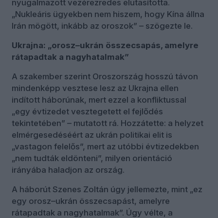
nyugalmazott vezérezredes elutasította.
„Nukleáris ügyekben nem hiszem, hogy Kína állna
Irán mögött, inkább az oroszok” – szögezte le.
Ukrajna: „orosz–ukrán összecsapás, amelyre
rátapadtak a nagyhatalmak”
A szakember szerint Oroszország hosszú távon
mindenképp vesztese lesz az Ukrajna ellen
indított háborúnak, mert ezzel a konfliktussal
„egy évtizedet vesztegetett el fejlődés
tekintetében” – mutatott rá. Hozzátette: a helyzet
elmérgesedéséért az ukrán politikai elit is
„vastagon felelős”, mert az utóbbi évtizedekben
„nem tudták eldönteni”, milyen orientáció
irányába haladjon az ország.
A háborút Szenes Zoltán úgy jellemezte, mint „ez
egy orosz–ukrán összecsapást, amelyre
rátapadtak a nagyhatalmak”. Úgy vélte, a