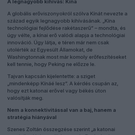
A legnagyobb kihívás: Kína
A globális erőviszonyokról szólva Kínát nevezte a
század egyik legnagyobb kihívásának. „Kína
technológiai fejlődése rakétaszerű” – mondta, és
úgy vélte, a kínai erő valódi alapja a technológiai
innováció. Úgy látja, e téren már nem csak
utolérték az Egyesült Államokat, de
Washingtonnak most már komoly erőfeszítéseket
kell tennie, hogy Peking ne előzze le.
Tajvan kapcsán kijelentette: a sziget
„mindenképp Kínáé lesz”. A kérdés csupán az,
hogy ezt katonai erővel vagy békés úton
valósítják meg.
Nem a konnektivitással van a baj, hanem a
stratégia hiányával
Szenes Zoltán összegzése szerint „a katonai