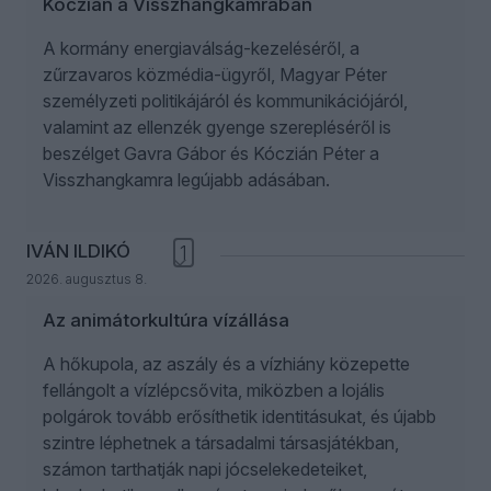
Kóczián a Visszhangkamrában
A kormány energiaválság-kezeléséről, a
zűrzavaros közmédia-ügyről, Magyar Péter
személyzeti politikájáról és kommunikációjáról,
valamint az ellenzék gyenge szerepléséről is
beszélget Gavra Gábor és Kóczián Péter a
Visszhangkamra legújabb adásában.
IVÁN ILDIKÓ
1
2026. augusztus 8.
Az animátorkultúra vízállása
A hőkupola, az aszály és a vízhiány közepette
fellángolt a vízlépcsővita, miközben a lojális
polgárok tovább erősíthetik identitásukat, és újabb
szintre léphetnek a társadalmi társasjátékban,
számon tarthatják napi jócselekedeteiket,