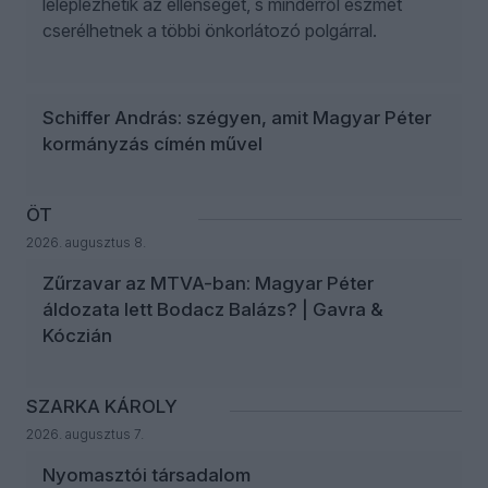
leleplezhetik az ellenséget, s minderről eszmét
cserélhetnek a többi önkorlátozó polgárral.
Schiffer András: szégyen, amit Magyar Péter
kormányzás címén művel
ÖT
2026. augusztus 8.
Zűrzavar az MTVA-ban: Magyar Péter
áldozata lett Bodacz Balázs? | Gavra &
Kóczián
SZARKA KÁROLY
2026. augusztus 7.
Nyomasztói társadalom