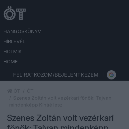
HANGOSKÖNYV
HÍRLEVÉL
HOLMIK
HOME
FELIRATKOZOM/BEJELENTKEZEM!
ÖT
ÖT
Szenes Zoltán volt vezérkari főnök: Tajvan
mindenképp Kínáé lesz
Szenes Zoltán volt vezérkari
főnök: Tajvan mindenképp