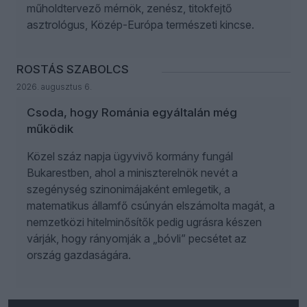
műholdtervező mérnök, zenész, titokfejtő
asztrológus, Közép-Európa természeti kincse.
ROSTÁS SZABOLCS
2026. augusztus 6.
Csoda, hogy Románia egyáltalán még
működik
Közel száz napja ügyvivő kormány fungál
Bukarestben, ahol a miniszterelnök nevét a
szegénység szinonimájaként emlegetik, a
matematikus államfő csúnyán elszámolta magát, a
nemzetközi hitelminősítők pedig ugrásra készen
várják, hogy rányomják a „bóvli” pecsétet az
ország gazdaságára.