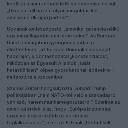
konfliktus nem zárható le Kijev bevonása nélkül:
„Ukrajna kell hozzá, olyan megoldás kell,
amelyben Ukrajna partner”.
Ugyanakkor leszögezte: „amerikai garancia nélkül
egy megállapodás nem érne sokat”. Az Európai
Uniót önmagában gyengének tartja az
elrettentésre: „az Európai Uniónak nincs saját
hadereje”, a döntéshozatal „konszenzusos”,
miközben az Egyesült Államok „saját
hatáskörben” képes gyors katonai lépésekre –
mutatott rá a szakember.
Szenes Zoltán hangsúlyozta Donald Trump
politikájában „nem NATO-tól való elszakadásról
van szó, hanem munkamegosztásról”. Szerinte az
amerikai érdek is az, hogy „Európa biztonsági
ügyeivel egyre inkább az európaiak
foglalkozzanak”, ezért az EU-nak „többet kell