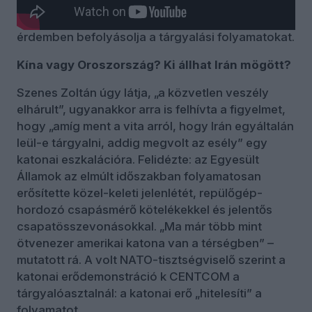
Ugyanakkor hangsúlyozta: a diplomácia mögött
továbbra is jelentős katonai nyomás áll, amely
érdemben befolyásolja a tárgyalási folyamatokat.
Kína vagy Oroszország? Ki állhat Irán mögött?
Szenes Zoltán úgy látja, „a közvetlen veszély
elhárult”, ugyanakkor arra is felhívta a figyelmet,
hogy „amíg ment a vita arról, hogy Irán egyáltalán
leül-e tárgyalni, addig megvolt az esély” egy
katonai eszkalációra. Felidézte: az Egyesült
Államok az elmúlt időszakban folyamatosan
erősítette közel-keleti jelenlétét, repülőgép-
hordozó csapásmérő kötelékekkel és jelentős
csapatösszevonásokkal. „Ma már több mint
ötvenezer amerikai katona van a térségben” –
mutatott rá. A volt NATO-tisztségviselő szerint a
katonai erődemonstráció k CENTCOM a
tárgyalóasztalnál: a katonai erő „hitelesíti” a
folyamatot