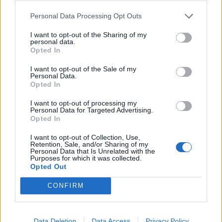
#NEFELEJCS GERGŐ
Personal Data Processing Opt Outs
#SZARKA KÁROLY
#MAKAI MÁTÉ
I want to opt-out of the Sharing of my
personal data.
#GAZICS GYÖRGY
Opted In
#KOLEK ZSOLT
I want to opt-out of the Sale of my
#JOSEPH HARGITAI
Personal Data.
Opted In
#KISS NOÉMI
#DÉNES FERENC
I want to opt-out of processing my
Personal Data for Targeted Advertising.
#PAPP LÁSZLÓ TAMÁS
Opted In
#TOROCZKAY ANDRÁS
I want to opt-out of Collection, Use,
#KERT ATTILA
Retention, Sale, and/or Sharing of my
Personal Data that Is Unrelated with the
#CSUTAK ZSOLT
Purposes for which it was collected.
Opted Out
#MEGADJA GÁBOR
#KUSTÁN MAGYARI ATTILA
CONFIRM
#KOVÁCS TIBOR
#NÉMETH RÓBERT
Data Deletion
Data Access
Privacy Policy