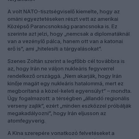
A volt NATO-tisztségviselő kiemelte, hogy az
ománi egyeztetéseken részt vett az amerikai
Középső Parancsnokság parancsnoka is. Ez
szerinte azt jelzi, hogy „nemcsak a diplomatáknál
van a vezénylő pálca, hanem ott van a katonai
erő is”, ami „hitelesíti a tárgyalásokat”.
Szenes Zoltán szerint a legfőbb cél továbbra is
az, hogy Irán ne váljon nukleáris fegyverrel
rendelkező országgá. „Nem akarják, hogy Irán
kinője magát egy nukleáris hatalommá, mert ez
megborítaná a közel-keleti egyensúlyt” – mondta.
Úgy fogalmazott: a térségben „állandó regionális
verseny zajlik”, ezért „minden eszközzel próbálják
megakadályozni”, hogy Irán eljusson az
atomfegyverig.
A Kína szerepére vonatkozó felvetéseket a