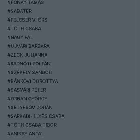
#FONAY TAMÁS
#SABATER
#FELCSER V. ÖRS
#TÓTH CSABA
#NAGY PÁL
#UJVÁRI BARBARA
#ZECK JULIANNA
#RADNÓTI ZOLTÁN
#SZÉKELY SÁNDOR
#BÁNKÖVI DOROTTYA
#SASVÁRI PÉTER
#ORBÁN GYÖRGY
#SETYEROV ZORÁN
#SARKADI-ILLYÉS CSABA
#TÓTH CSABA TIBOR
#ANIKAY ANTAL