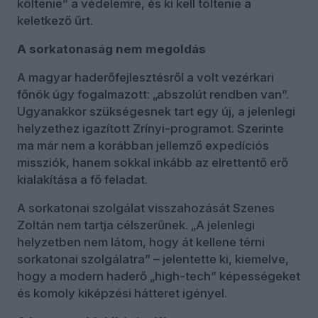
költenie” a védelemre, és ki kell töltenie a
keletkező űrt.
A sorkatonaság nem megoldás
A magyar haderőfejlesztésről a volt vezérkari
főnök úgy fogalmazott: „abszolút rendben van”.
Ugyanakkor szükségesnek tart egy új, a jelenlegi
helyzethez igazított Zrínyi-programot. Szerinte
ma már nem a korábban jellemző expedíciós
missziók, hanem sokkal inkább az elrettentő erő
kialakítása a fő feladat.
A sorkatonai szolgálat visszahozását Szenes
Zoltán nem tartja célszerűnek. „A jelenlegi
helyzetben nem látom, hogy át kellene térni
sorkatonai szolgálatra” – jelentette ki, kiemelve,
hogy a modern haderő „high-tech” képességeket
és komoly kiképzési hátteret igényel.