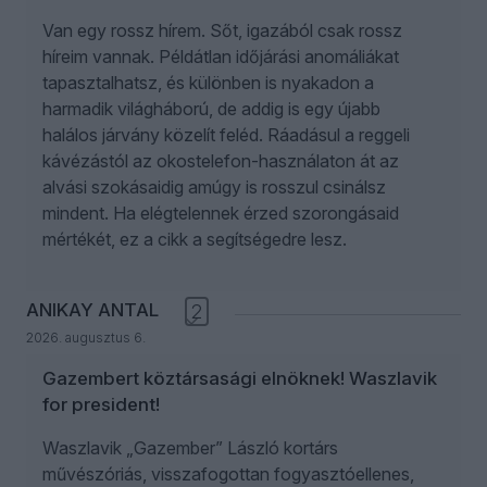
Van egy rossz hírem. Sőt, igazából csak rossz
híreim vannak. Példátlan időjárási anomáliákat
tapasztalhatsz, és különben is nyakadon a
harmadik világháború, de addig is egy újabb
halálos járvány közelít feléd. Ráadásul a reggeli
kávézástól az okostelefon-használaton át az
alvási szokásaidig amúgy is rosszul csinálsz
mindent. Ha elégtelennek érzed szorongásaid
mértékét, ez a cikk a segítségedre lesz.
ANIKAY ANTAL
2
2026. augusztus 6.
Gazembert köztársasági elnöknek! Waszlavik
for president!
Waszlavik „Gazember” László kortárs
művészóriás, visszafogottan fogyasztóellenes,