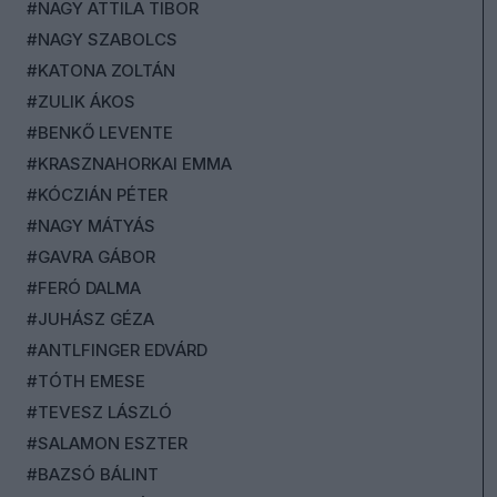
#NAGY ATTILA TIBOR
#NAGY SZABOLCS
#KATONA ZOLTÁN
#ZULIK ÁKOS
#BENKŐ LEVENTE
#KRASZNAHORKAI EMMA
#KÓCZIÁN PÉTER
#NAGY MÁTYÁS
#GAVRA GÁBOR
#FERÓ DALMA
#JUHÁSZ GÉZA
#ANTLFINGER EDVÁRD
#TÓTH EMESE
#TEVESZ LÁSZLÓ
#SALAMON ESZTER
#BAZSÓ BÁLINT