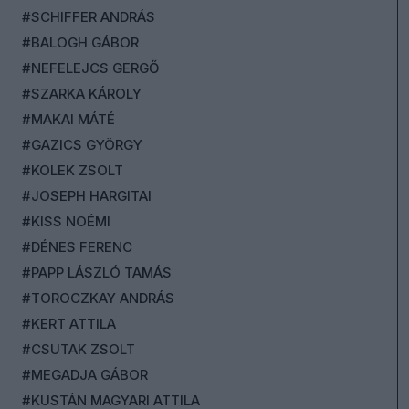
#SCHIFFER ANDRÁS
#BALOGH GÁBOR
#NEFELEJCS GERGŐ
#SZARKA KÁROLY
#MAKAI MÁTÉ
#GAZICS GYÖRGY
#KOLEK ZSOLT
#JOSEPH HARGITAI
#KISS NOÉMI
#DÉNES FERENC
#PAPP LÁSZLÓ TAMÁS
#TOROCZKAY ANDRÁS
#KERT ATTILA
#CSUTAK ZSOLT
#MEGADJA GÁBOR
#KUSTÁN MAGYARI ATTILA