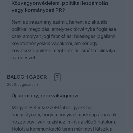
Közvagyonvédelem, politikai leszámolás
vagy kormányzati PR?
Nem az intézmény számít, hanem az aktuális
politikai megoldás, amelynek törvénybe foglalása
csak amolyan jogi fabrikálás: felesleges jogállami
követelményekkel vacakolni, amikor egy
következő politikai megfontolás ismét felülírhatja
az egészet.
BALOGH GÁBOR
7
2026. augusztus 3.
Új kormány, régi válságmozi
Magyar Péter kézzel-lábbal igyekszik
hangsúlyozni, hogy mennyivel másképp állnak ők
hozzá egy ilyen krízishez, mint az előző hatalom.
Holott a kommunikáció terén már most látszik a