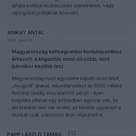
újfajta politikai közbeszédet szeretnének, vagy
rajongókat próbálnak kinevelni.
ANIKAY ANTAL
2026. július 31.
Magyarország költségvetési fordulóponthoz
érkezett: a kiigazítás most olcsóbb, mint
bármikor később lesz
Magyarország most egyszerre kapott olcsó hitelt,
„nyugodt” árakat, rekordtartalékot és 6000 milliárd
forintnyi (eddig visszatartott) pénzt – ilyen
kegyelmi pillanat egy évtizedben egyszer van, és
aki ilyenkor nem rak rendet, az később ugyanazt a
munkát csak sokszoros áron végezheti el.
PAPP LÁSZLÓ TAMÁS
2