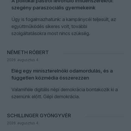
A politikai pástról levonuló influenszerekről:
szegény paraszociális gyermekeink
Úgy is fogalmazhatunk: a kampánycél teljesült, az
együttműködés sikeres volt, további
szolgáltatásokra most nincs szükség.
NÉMETH RÓBERT
2026. augusztus 4.
Elég egy miniszterelnöki odamordulás, és a
független közmédia összerezzen
Valamiféle digitális népi demokrácia bontakozik ki a
szemünk előtt. Gépi demokrácia.
SCHILLINGER GYÖNGYVÉR
2026. augusztus 4.