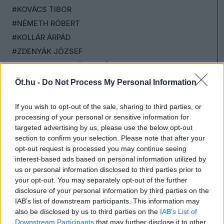
#KOVÁCS TIBOR
#NÉMETH RÓBERT
#KOLLÁR ÁRPÁD
#ZDENYÁK JÓZSEF
#SCHILLINGER GYÖNGYVÉR
#SZABÓ BORBÁLA
Öt.hu -
Do Not Process My Personal Information
#DR. RATIUS
#DOBROWIECKI PÉTER
If you wish to opt-out of the sale, sharing to third parties, or
processing of your personal or sensitive information for
#MÁTÉ GERGŐ
targeted advertising by us, please use the below opt-out
#JÁNOSSY ANDRÁS
section to confirm your selection. Please note that after your
#ORCSIK ROLAND
opt-out request is processed you may continue seeing
interest-based ads based on personal information utilized by
#SOPOTNIK ZOLTÁN
us or personal information disclosed to third parties prior to
#ANDRÉ FERENC
your opt-out. You may separately opt-out of the further
#PUROSZ LEONIDASZ
disclosure of your personal information by third parties on the
IAB’s list of downstream participants. This information may
#RÓTH ELZA
also be disclosed by us to third parties on the
IAB’s List of
#PORTÖRŐ PÉTER
Downstream Participants
that may further disclose it to other