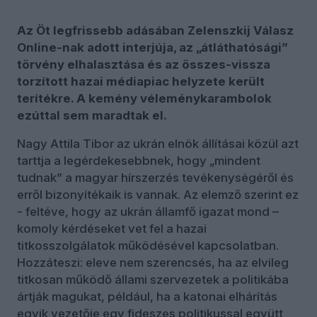
Az Öt legfrissebb adásában Zelenszkij Válasz
Online-nak adott interjúja, az „átláthatósági”
törvény elhalasztása és az összes-vissza
torzított hazai médiapiac helyzete került
terítékre. A kemény véleménykarambolok
ezúttal sem maradtak el.
Nagy Attila Tibor az ukrán elnök állításai közül azt
tarttja a legérdekesebbnek, hogy „mindent
tudnak” a magyar hírszerzés tevékenységéről és
erről bizonyítékaik is vannak. Az elemző szerint ez
- feltéve, hogy az ukrán államfő igazat mond –
komoly kérdéseket vet fel a hazai
titkosszolgálatok működésével kapcsolatban.
Hozzáteszi: eleve nem szerencsés, ha az elvileg
titkosan működő állami szervezetek a politikába
ártják magukat, például, ha a katonai elhárítás
egyik vezetője egy fideszes politikussal együtt