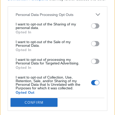
#NAGY-BATO JONATÁN
third parties.
#RÁTOSI MILÁN
Personal Data Processing Opt Outs
#FONAY TAMÁS
I want to opt-out of the Sharing of my
#SABATER
personal data.
Opted In
#FELCSER V. ÖRS
#TÓTH CSABA
I want to opt-out of the Sale of my
Personal Data.
#NAGY PÁL
Opted In
#UJVÁRI BARBARA
I want to opt-out of processing my
#ZECK JULIANNA
Personal Data for Targeted Advertising.
Opted In
#RADNÓTI ZOLTÁN
#SZÉKELY SÁNDOR
I want to opt-out of Collection, Use,
Retention, Sale, and/or Sharing of my
#BÁNKÖVI DOROTTYA
Personal Data that Is Unrelated with the
Purposes for which it was collected.
#SASVÁRI PÉTER
Opted Out
#ORBÁN GYÖRGY
CONFIRM
#SETYEROV ZORÁN
#SARKADI-ILLYÉS CSABA