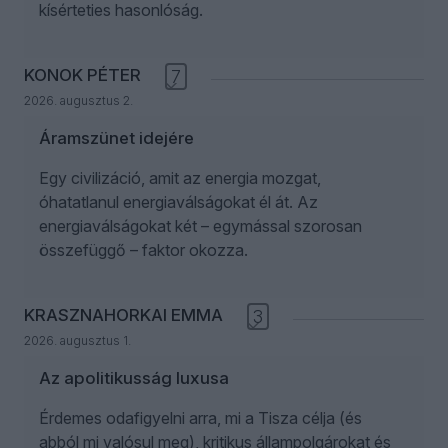
kísérteties hasonlóság.
KONOK PÉTER
7
2026. augusztus 2.
Áramszünet idejére
Egy civilizáció, amit az energia mozgat,
óhatatlanul energiaválságokat él át. Az
energiaválságokat két – egymással szorosan
összefüggő – faktor okozza.
KRASZNAHORKAI EMMA
3
2026. augusztus 1.
Az apolitikusság luxusa
Érdemes odafigyelni arra, mi a Tisza célja (és
abból mi valósul meg), kritikus állampolgárokat és