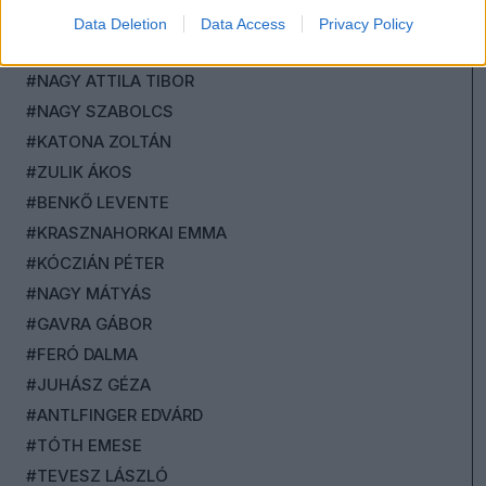
#TÓTH CSABA TIBOR
Data Deletion
Data Access
Privacy Policy
#ANIKAY ANTAL
#NAGY ATTILA TIBOR
#NAGY SZABOLCS
#KATONA ZOLTÁN
#ZULIK ÁKOS
#BENKŐ LEVENTE
#KRASZNAHORKAI EMMA
#KÓCZIÁN PÉTER
#NAGY MÁTYÁS
#GAVRA GÁBOR
#FERÓ DALMA
#JUHÁSZ GÉZA
#ANTLFINGER EDVÁRD
#TÓTH EMESE
#TEVESZ LÁSZLÓ