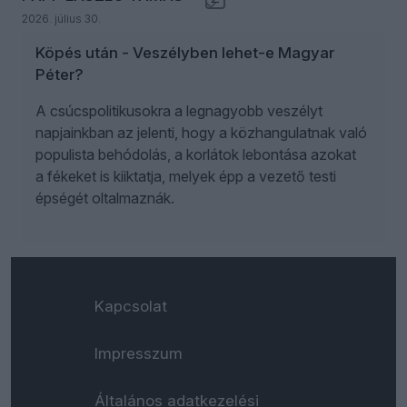
2026. július 30.
Köpés után - Veszélyben lehet-e Magyar
Péter?
A csúcspolitikusokra a legnagyobb veszélyt
napjainkban az jelenti, hogy a közhangulatnak való
populista behódolás, a korlátok lebontása azokat
a fékeket is kiiktatja, melyek épp a vezető testi
épségét oltalmaznák.
Kapcsolat
Impresszum
Általános adatkezelési