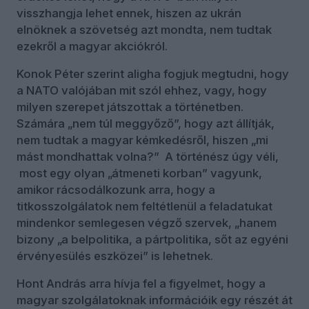
visszhangja lehet ennek, hiszen az ukrán
elnöknek a szövetség azt mondta, nem tudtak
ezekről a magyar akciókról.
Konok Péter szerint aligha fogjuk megtudni, hogy
a NATO valójában mit szól ehhez, vagy, hogy
milyen szerepet játszottak a történetben.
Számára „nem túl meggyőző”, hogy azt állítják,
nem tudtak a magyar kémkedésről, hiszen „mi
mást mondhattak volna?” A történész úgy véli,
most egy olyan „átmeneti korban” vagyunk,
amikor rácsodálkozunk arra, hogy a
titkosszolgálatok nem feltétlenül a feladatukat
mindenkor semlegesen végző szervek, „hanem
bizony „a belpolitika, a pártpolitika, sőt az egyéni
érvényesülés eszközei” is lehetnek.
Hont András arra hívja fel a figyelmet, hogy a
magyar szolgálatoknak információik egy részét át