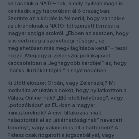
kell adniuk a NATO-nak, amely nyilván maga is
kémkedik egy háborúban álló országban.
Szerinte az a kérdés is felmerül, hogy vannak-e
az ukránoknak a NATO-tól szerzett forrásai a
magyar szolgálatokról. „Ebben az esetben, hogy
ki is sérti meg a szövetségi hűséget, az
meglehetősen más megvilágításba kerül” – teszi
hozzá. Megjegyzi: Zelenszkij politikájával
kapcsolatban a „legnagyobb kérdőjel” az, hogy
„hamis illúziókat táplál” a saját népében.
Ki ütött először: Orbán, vagy Zelenszkij? Mi
motiválta az ukrán elnököt, hogy nyilatkozzon a
Válasz Online-nak? „Előretolt helyőrség”, vagy
„pofozóbábu” az EU-ban a magyar
miniszterelnök? A civil tiltakozás miatt
halasztották el az „átláthatóságinak” nevezett
törvényt, vagy valami más áll a háttérben? A
Fidesz csak riogatott a jogszabállyal, vagy