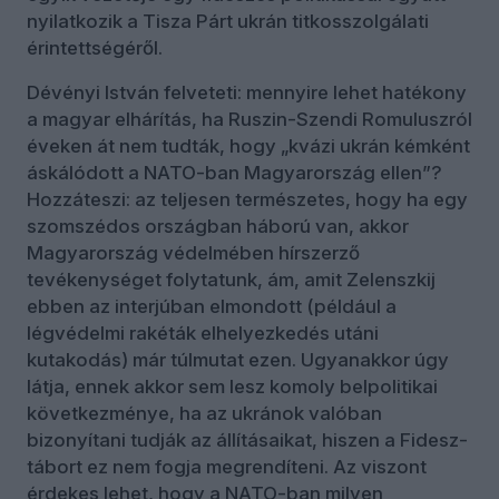
nyilatkozik a Tisza Párt ukrán titkosszolgálati
érintettségéről.
Dévényi István felveteti: mennyire lehet hatékony
a magyar elhárítás, ha Ruszin-Szendi Romuluszról
éveken át nem tudták, hogy „kvázi ukrán kémként
áskálódott a NATO-ban Magyarország ellen”?
Hozzáteszi: az teljesen természetes, hogy ha egy
szomszédos országban háború van, akkor
Magyarország védelmében hírszerző
tevékenységet folytatunk, ám, amit Zelenszkij
ebben az interjúban elmondott (például a
légvédelmi rakéták elhelyezkedés utáni
kutakodás) már túlmutat ezen. Ugyanakkor úgy
látja, ennek akkor sem lesz komoly belpolitikai
következménye, ha az ukránok valóban
bizonyítani tudják az állításaikat, hiszen a Fidesz-
tábort ez nem fogja megrendíteni. Az viszont
érdekes lehet, hogy a NATO-ban milyen