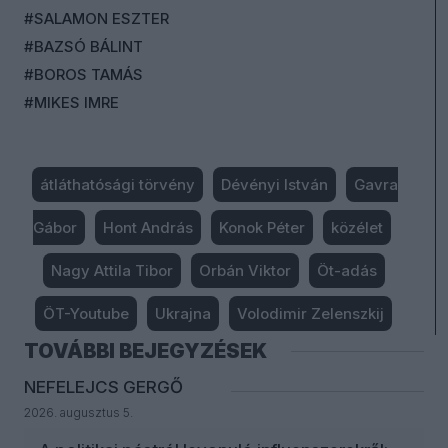
#SALAMON ESZTER
#BAZSÓ BÁLINT
#BOROS TAMÁS
#MIKES IMRE
átláthatósági törvény
Dévényi István
Gavra
Gábor
Hont András
Konok Péter
közélet
Nagy Attila Tibor
Orbán Viktor
Öt-adás
ÖT-Youtube
Ukrajna
Volodimir Zelenszkij
TOVÁBBI BEJEGYZÉSEK
NEFELEJCS GERGŐ
2026. augusztus 5.