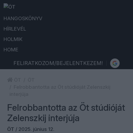
HANGOSKÖNYV
HÍRLEVÉL
HOLMIK
HOME
FELIRATKOZOM/BEJELENTKEZEM!
ÖT
ÖT
Felrobbantotta az Öt stúdióját Zelenszkij
interjúja
Felrobbantotta az Öt stúdióját
Zelenszkij interjúja
ÖT
/
2025. június 12.