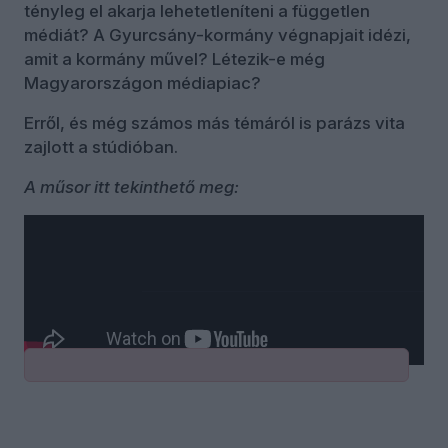
tényleg el akarja lehetetleníteni a független
médiát? A Gyurcsány-kormány végnapjait idézi,
amit a kormány művel? Létezik-e még
Magyarországon médiapiac?
Erről, és még számos más témáról is parázs vita
zajlott a stúdióban.
A műsor itt tekinthető meg:
Kommentek
Bejelentkezés