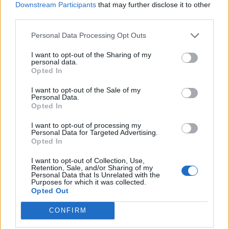
Downstream Participants
that may further disclose it to other
third parties.
NEFELEJCS GERGŐ
2
Personal Data Processing Opt Outs
Kihal-e az újságírás a bekerített
I want to opt-out of the Sharing of my
interneten?
personal data.
Opted In
A Hírkereső azt csinálta kicsiben, amit a
I want to opt-out of the Sale of my
Google vagy a Meta nagyban.
Personal Data.
Opted In
I want to opt-out of processing my
BALOGH GÁBOR
12
Personal Data for Targeted Advertising.
Opted In
Az olvasó szuverenitása
I want to opt-out of Collection, Use,
Retention, Sale, and/or Sharing of my
Personal Data that Is Unrelated with the
A Fidesz a nemzeti szuverenitást, Magyar
Purposes for which it was collected.
Péter a kormányváltást félti a sajtótól, a
Opted Out
szerkesztőségek pedig saját autonómiájukat
CONFIRM
a hatalomtól. Az olvasóról, hallgatóról,
nézőről viszont alig beszélünk.