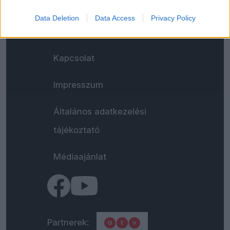
Data Deletion
Data Access
Privacy Policy
Kapcsolat
Impresszum
Általános adatkezelési
tájékoztató
Médiaajánlat
Partnerek: