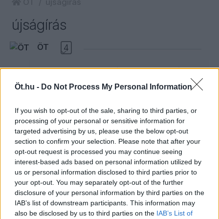
ÖT
újságírás
újságírás
ÖT
4
Huth: a jobboldali média nem volt elég
kritikus a Fidesszel szemben
Öt.hu -
Do Not Process My Personal Information
A Pesti Srácok egyik legismertebb arca és
If you wish to opt-out of the sale, sharing to third parties, or
vezetője a MediaWorks-szakítás után olvasói
processing of your personal or sensitive information for
támogatásból próbálná újraindítani a lapot. A
targeted advertising by us, please use the below opt-out
Szemben Kócziánnal vendége Huth Gergely
section to confirm your selection. Please note that after your
volt, akivel Kóczián Péter a Pesti Srácok
opt-out request is processed you may continue seeing
megszűnéséről, a MediaWorks döntéséről, az
interest-based ads based on personal information utilized by
újraindulás esélyeiről, a jobboldali média
us or personal information disclosed to third parties prior to
your opt-out. You may separately opt-out of the further
hibáiról, a Fidesz választási vereségéről,
disclosure of your personal information by third parties on the
Magyar Péterről, a szuverenitásról és a
IAB’s list of downstream participants. This information may
jobboldal jövőjéről beszélgetett.
also be disclosed by us to third parties on the
IAB’s List of