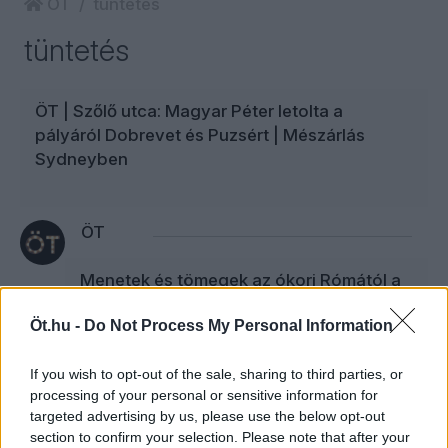
ÖT
tüntetés
tüntetés
ÖT | Szőlő utca: Magyar Péter letolta a
pályáról Dobrevet és Puzsért | Mészárlás
Sydneyben
ÖT
Menetek és tömegek az ókori Rómától a
Békemenetig és a Nemzeti Menetig
Öt.hu -
Do Not Process My Personal Information
A Péter & Gábor legújabb adásában Konok
Péter és Balogh Gábor a két nagy október
If you wish to opt-out of the sale, sharing to third parties, or
23-i menet ürügyén az utcára vonuló
processing of your personal or sensitive information for
tömegek szerepét járták körül a Via Sacrától
targeted advertising by us, please use the below opt-out
section to confirm your selection. Please note that after your
az Andrássy útig.