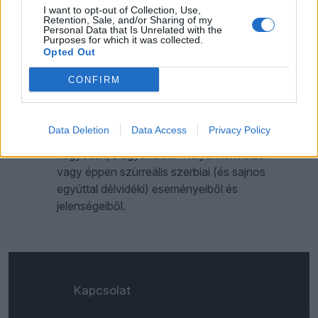
legitimként fogadná el.
I want to opt-out of Collection, Use,
Retention, Sale, and/or Sharing of my
Personal Data that Is Unrelated with the
Purposes for which it was collected.
Opted Out
SETYEROV ZORÁN
1
CONFIRM
Szerbia (és Délvidék) ma: zabolátlan
indulatok a puskaporos hordó tetején
Data Deletion
Data Access
Privacy Policy
Egy kis ízelítő az elmúlt hét nyomasztó,
kegyetlen, s ugyanakkor helyenként bizarr
vagy éppen szürreális szerbiai (és sajnos
egyúttal délvidéki) eseményeiből és
jelenségeiből.
Kapcsolat