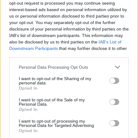
opt-out request is processed you may continue seeing
interest-based ads based on personal information utilized by
us or personal information disclosed to third parties prior to
your opt-out. You may separately opt-out of the further
Tömeggyűlések az ókortól a Békemenetig és
disclosure of your personal information by third parties on the
a Nemzeti Menetig - Péter & Gábor
IAB’s list of downstream participants. This information may
also be disclosed by us to third parties on the
IAB’s List of
Downstream Participants
that may further disclose it to other
NÉMETH RÓBERT
30
third parties.
Personal Data Processing Opt Outs
„Tégy a gyűlölet ellen, te rohadék!”*
I want to opt-out of the Sharing of my
Nem fog mindenki szeretni mindenkit, és nem
personal data.
Opted In
fog mindenki egyetérteni mindenkivel, de ezt
nem is várom el, sőt, kifejezetten
I want to opt-out of the Sale of my
ellenjavallom. Azonban az egyet nem értés
Personal Data.
Opted In
alaphelyzete azt feltételezi, hogy legalább
létezik valamiféle közös talaj, ahol a vita
I want to opt-out of processing my
Personal Data for Targeted Advertising.
lezajlik. A gyűlölet ellen például úgy tehetne
Opted In
az ország, ha a másik létezését és alapállását