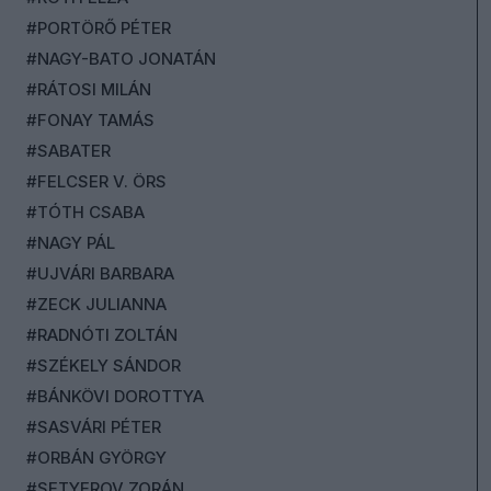
#PORTÖRŐ PÉTER
#NAGY-BATO JONATÁN
#RÁTOSI MILÁN
#FONAY TAMÁS
#SABATER
#FELCSER V. ÖRS
#TÓTH CSABA
#NAGY PÁL
#UJVÁRI BARBARA
#ZECK JULIANNA
#RADNÓTI ZOLTÁN
#SZÉKELY SÁNDOR
#BÁNKÖVI DOROTTYA
#SASVÁRI PÉTER
#ORBÁN GYÖRGY
#SETYEROV ZORÁN