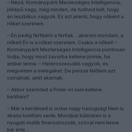
– Nézd, Kormánypárti Mesterséges Intelligencia,
jóképű vagy, meg minden, de tudnod kell, hogy
én leszbikus vagyok. Ez azt jelenti, hogy nőként a
nőket szeretem.
– Én pedig férfiként a férfiak… akarom mondani, a
nőket! Én is a nőket szeretem. Csakis a nőket! –
Kormánypárti Mesterséges Intelligencia pontosan
tudja, hogy most zavarba kellene jönnie, ha
ember lenne. – Heteroszexuális vagyok, és
megvetem a melegeket. De persze felőlem azt
csinálnak, amit akarnak.
– Akkor szerinted a Pride-ot sem kellene
betiltani?
– Már a kérdésed is ordas nagy hazugság! Nem is
akarja betiltani senki. Mondjuk különben is a
nyugati multik finanszírozzák, szóval nem lenne
kár érte…