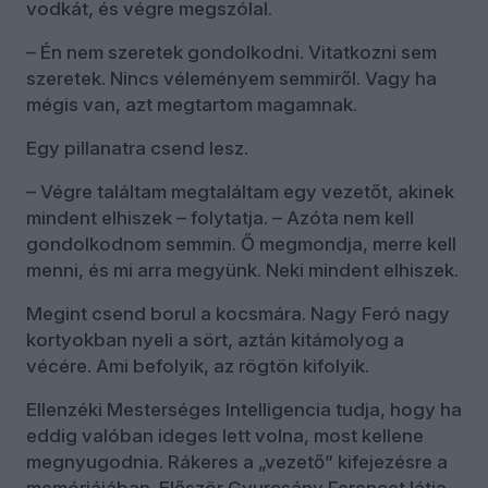
vodkát, és végre megszólal.
– Én nem szeretek gondolkodni. Vitatkozni sem
szeretek. Nincs véleményem semmiről. Vagy ha
mégis van, azt megtartom magamnak.
Egy pillanatra csend lesz.
– Végre találtam megtaláltam egy vezetőt, akinek
mindent elhiszek – folytatja. – Azóta nem kell
gondolkodnom semmin. Ő megmondja, merre kell
menni, és mi arra megyünk. Neki mindent elhiszek.
Megint csend borul a kocsmára. Nagy Feró nagy
kortyokban nyeli a sört, aztán kitámolyog a
vécére. Ami befolyik, az rögtön kifolyik.
Ellenzéki Mesterséges Intelligencia tudja, hogy ha
eddig valóban ideges lett volna, most kellene
megnyugodnia. Rákeres a „vezető” kifejezésre a