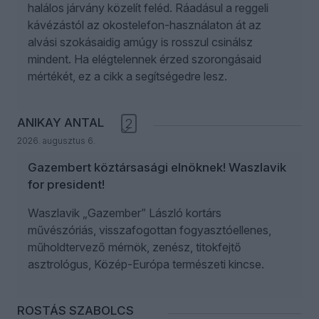
halálos járvány közelít feléd. Ráadásul a reggeli
kávézástól az okostelefon-használaton át az
alvási szokásaidig amúgy is rosszul csinálsz
mindent. Ha elégtelennek érzed szorongásaid
mértékét, ez a cikk a segítségedre lesz.
ANIKAY ANTAL
2
2026. augusztus 6.
Gazembert köztársasági elnöknek! Waszlavik
for president!
Waszlavik „Gazember” László kortárs
művészóriás, visszafogottan fogyasztóellenes,
műholdtervező mérnök, zenész, titokfejtő
asztrológus, Közép-Európa természeti kincse.
ROSTÁS SZABOLCS