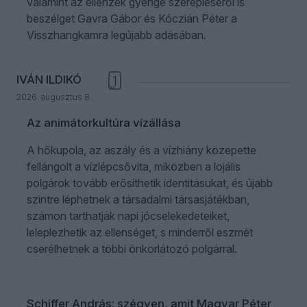
valamint az ellenzék gyenge szerepléséről is
beszélget Gavra Gábor és Kóczián Péter a
Visszhangkamra legújabb adásában.
IVÁN ILDIKÓ
1
2026. augusztus 8.
Az animátorkultúra vízállása
A hőkupola, az aszály és a vízhiány közepette
fellángolt a vízlépcsővita, miközben a lojális
polgárok tovább erősíthetik identitásukat, és újabb
szintre léphetnek a társadalmi társasjátékban,
számon tarthatják napi jócselekedeteiket,
leleplezhetik az ellenséget, s minderről eszmét
cserélhetnek a többi önkorlátozó polgárral.
Schiffer András: szégyen, amit Magyar Péter