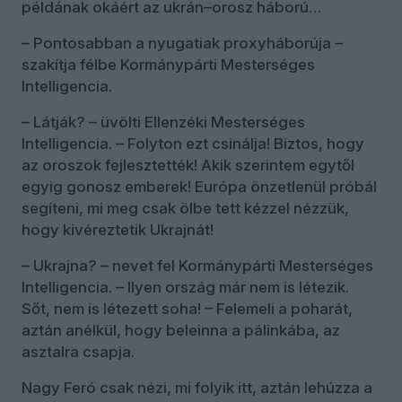
példának okáért az ukrán–orosz háború…
– Pontosabban a nyugatiak proxyháborúja –
szakítja félbe Kormánypárti Mesterséges
Intelligencia.
– Látják? – üvölti Ellenzéki Mesterséges
Intelligencia. – Folyton ezt csinálja! Biztos, hogy
az oroszok fejlesztették! Akik szerintem egytől
egyig gonosz emberek! Európa önzetlenül próbál
segíteni, mi meg csak ölbe tett kézzel nézzük,
hogy kivéreztetik Ukrajnát!
– Ukrajna? – nevet fel Kormánypárti Mesterséges
Intelligencia. – Ilyen ország már nem is létezik.
Sőt, nem is létezett soha! – Felemeli a poharát,
aztán anélkül, hogy beleinna a pálinkába, az
asztalra csapja.
Nagy Feró csak nézi, mi folyik itt, aztán lehúzza a