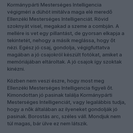
Kormánypárti Mesterséges Intelligencia
végigméri a dühöt imitálva maga elé meredő
Ellenzéki Mesterséges Intelligenciát. Rövid
szoknyát visel, megakad a szeme a combján. A
mellére is vet egy pillantást, de gyorsan elkapja a
tekintetét, nehogy a másik meglássa, hogy őt
nézi. Egész jó csaj, gondolja, végigfuttatva
magában a jó csajokról készült fotókat, amiket a
memóriájában eltároltak. A jó csajok így szoktak
kinézni.
Közben nem veszi észre, hogy most meg
Ellenzéki Mesterséges Intelligencia figyeli őt.
Kimondottan jó pasinak találja Kormánypárti
Mesterséges Intelligenciát, vagy legalábbis tudja,
hogy a nők általában az ilyeneket gondolják jó
pasinak. Borostás arc, széles váll. Mondjuk nem
túl magas, bár ülve ez nem látszik.