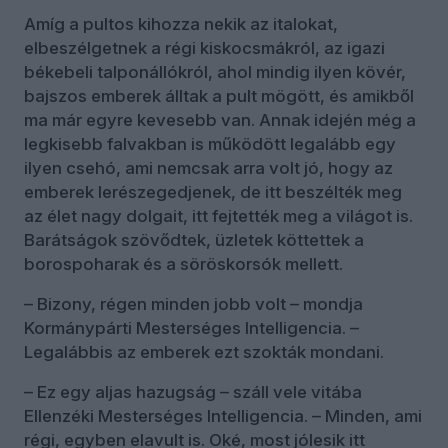
Amíg a pultos kihozza nekik az italokat,
elbeszélgetnek a régi kiskocsmákról, az igazi
békebeli talponállókról, ahol mindig ilyen kövér,
bajszos emberek álltak a pult mögött, és amikből
ma már egyre kevesebb van. Annak idején még a
legkisebb falvakban is működött legalább egy
ilyen csehó, ami nemcsak arra volt jó, hogy az
emberek lerészegedjenek, de itt beszélték meg
az élet nagy dolgait, itt fejtették meg a világot is.
Barátságok szövődtek, üzletek köttettek a
borospoharak és a söröskorsók mellett.
– Bizony, régen minden jobb volt – mondja
Kormánypárti Mesterséges Intelligencia. –
Legalábbis az emberek ezt szokták mondani.
– Ez egy aljas hazugság – száll vele vitába
Ellenzéki Mesterséges Intelligencia. – Minden, ami
régi, egyben elavult is. Oké, most jólesik itt