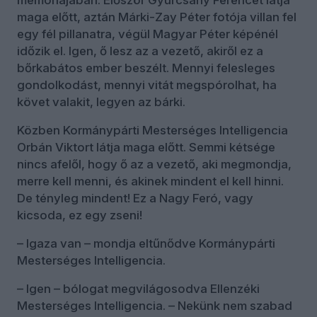
memóriájában. Először Gyurcsány Ferencet látja
maga előtt, aztán Márki-Zay Péter fotója villan fel
egy fél pillanatra, végül Magyar Péter képénél
időzik el. Igen, ő lesz az a vezető, akiről ez a
bőrkabátos ember beszélt. Mennyi felesleges
gondolkodást, mennyi vitát megspórolhat, ha
követ valakit, legyen az bárki.
Közben Kormánypárti Mesterséges Intelligencia
Orbán Viktort látja maga előtt. Semmi kétsége
nincs afelől, hogy ő az a vezető, aki megmondja,
merre kell menni, és akinek mindent el kell hinni.
De tényleg mindent! Ez a Nagy Feró, vagy
kicsoda, ez egy zseni!
– Igaza van – mondja eltűnődve Kormánypárti
Mesterséges Intelligencia.
– Igen – bólogat megvilágosodva Ellenzéki
Mesterséges Intelligencia. – Nekünk nem szabad