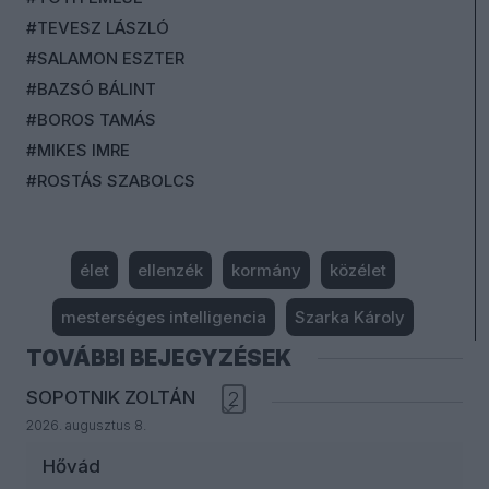
#TEVESZ LÁSZLÓ
#SALAMON ESZTER
#BAZSÓ BÁLINT
#BOROS TAMÁS
#MIKES IMRE
#ROSTÁS SZABOLCS
élet
ellenzék
kormány
közélet
mesterséges intelligencia
Szarka Károly
TOVÁBBI BEJEGYZÉSEK
SOPOTNIK ZOLTÁN
2
2026. augusztus 8.
Hővád