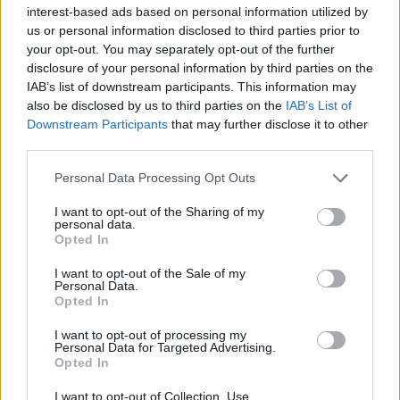
interest-based ads based on personal information utilized by
nyer. Aki nem utálja valamiért valamelyik pártot, az
us or personal information disclosed to third parties prior to
szimplán arra szavaz, akitől a saját és a családja
your opt-out. You may separately opt-out of the further
boldogulását reméli. Ezért is volt a döbbenet
disclosure of your personal information by third parties on the
mikor okos körúton belüli "értelmiségiek" 2022-
IAB’s list of downstream participants. This information may
ben levonultak vidékre a választást ellenőrizni.
also be disclosed by us to third parties on the
IAB’s List of
Aztán jött a pofára esés, ezek tényleg a Fideszre
Downstream Participants
that may further disclose it to other
szavaztak.
third parties.
Personal Data Processing Opt Outs
Válasz
I want to opt-out of the Sharing of my
personal data.
kuszkusz
Opted In
2025. március 7. 07:10
I want to opt-out of the Sale of my
Personal Data.
Talán mégsem kellett volna. Közhely közhely
Opted In
hátán.
I want to opt-out of processing my
Personal Data for Targeted Advertising.
Válasz
Opted In
SZARKA KÁROLY
I want to opt-out of Collection, Use,