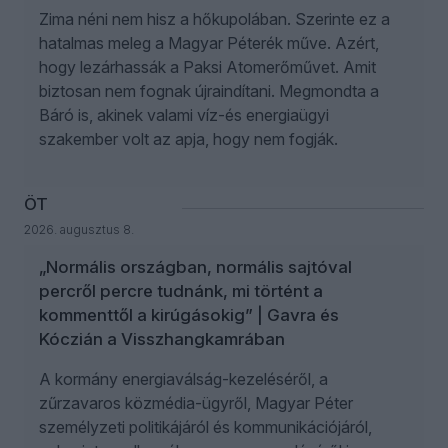
Zima néni nem hisz a hőkupolában. Szerinte ez a
hatalmas meleg a Magyar Péterék műve. Azért,
hogy lezárhassák a Paksi Atomerőművet. Amit
biztosan nem fognak újraindítani. Megmondta a
Báró is, akinek valami víz-és energiaügyi
szakember volt az apja, hogy nem fogják.
ÖT
2026. augusztus 8.
„Normális országban, normális sajtóval
percről percre tudnánk, mi történt a
kommenttől a kirúgásokig” | Gavra és
Kóczián a Visszhangkamrában
A kormány energiaválság-kezeléséről, a
zűrzavaros közmédia-ügyről, Magyar Péter
személyzeti politikájáról és kommunikációjáról,