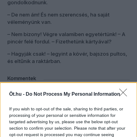
gondolkodnunk.
– De nem ám! És nem szerencsés, ha saját
véleményünk van.
– Nem bizony! Végre valamiben egyetértünk! – A
pincér felé fordul. – Fizethetünk kártyával?
– Hagyják csak! – legyint a kövér, bajszos pultos,
és eltűnik a raktárban.
Kommentek
Bejelentkezés
Öt.hu -
Do Not Process My Personal Information
TapsiHapsi
2025. március 23. 20:51
If you wish to opt-out of the sale, sharing to third parties, or
processing of your personal or sensitive information for
Hatalmas ostobaság lenézni az embereket, a
targeted advertising by us, please use the below opt-out
vidéki embereket! Degenerált ellenzéki álláspont,
section to confirm your selection. Please note that after your
hogy a Fidesz vagy OV a "buta" vidékiek miatt
opt-out request is processed you may continue seeing