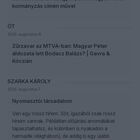
kormányzás címén művel
ÖT
2026. augusztus 8.
Zűrzavar az MTVA-ban: Magyar Péter
áldozata lett Bodacz Balázs? | Gavra &
Kóczián
SZARKA KÁROLY
2026. augusztus 7.
Nyomasztói társadalom
Van egy rossz hírem. Sőt, igazából csak rossz
híreim vannak. Példátlan időjárási anomáliákat
tapasztalhatsz, és különben is nyakadon a
harmadik világháború, de addig is egy újabb