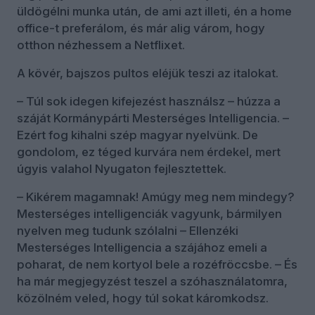
üldögélni munka után, de ami azt illeti, én a home
office-t preferálom, és már alig várom, hogy
otthon nézhessem a Netflixet.
A kövér, bajszos pultos eléjük teszi az italokat.
– Túl sok idegen kifejezést használsz – húzza a
száját Kormánypárti Mesterséges Intelligencia. –
Ezért fog kihalni szép magyar nyelvünk. De
gondolom, ez téged kurvára nem érdekel, mert
úgyis valahol Nyugaton fejlesztettek.
– Kikérem magamnak! Amúgy meg nem mindegy?
Mesterséges intelligenciák vagyunk, bármilyen
nyelven meg tudunk szólalni – Ellenzéki
Mesterséges Intelligencia a szájához emeli a
poharat, de nem kortyol bele a rozéfröccsbe. – És
ha már megjegyzést teszel a szóhasználatomra,
közölném veled, hogy túl sokat káromkodsz.