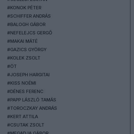
#KONOK PÉTER
#SCHIFFER ANDRÁS
#BALOGH GÁBOR
#NEFELEJCS GERGŐ
#MAKAI MÁTÉ
#GAZICS GYÖRGY
#KOLEK ZSOLT
#ÖT
#JOSEPH HARGITAI
#KISS NOÉMI
#DÉNES FERENC
#PAPP LÁSZLÓ TAMÁS
#TOROCZKAY ANDRÁS
#KERT ATTILA
#CSUTAK ZSOLT
#MEGADJA GÁBOR