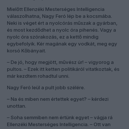
Mielőtt Ellenzéki Mesterséges Intelligencia
válaszolhatna, Nagy Feró lép be a kocsmába.
Neki is véget ért a nyolcórás műszak a gyárban,
és most kezdődhet a nyolc óra pihenés. Vagy a
nyolc óra szórakozás, ez a kettő mindig
egybefolyik. Kér magának egy vodkát, meg egy
korsó Kőbányait.
– De jó, hogy megjött, művész úr! – vigyorog a
pultos. – Ezek itt ketten politikáról vitatkoztak, és
már kezdtem rohadtul unni.
Nagy Feró leül a pult jobb szélére.
– Na és miben nem értettek egyet? – kérdezi
unottan.
– Soha semmiben nem értünk egyet – vágja rá
Ellenzéki Mesterséges Intelligencia. – Ott van