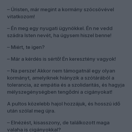
– Úristen, már megint a kormány szócsövével
vitatkozom!
– Én meg egy nyugati ügynökkel. Én ne vedd
szádra Isten nevét, ha úgysem hiszel benne!
– Miért, te igen?
– Már a kérdés is sértő! Én keresztény vagyok!
– Na persze! Akkor nem támogatnál egy olyan
kormányt, amelyiknek hiányzik a szótárából a
tolerancia, az empátia és a szolidaritás, és hagyja
mélyszegénységben tengődni a cigányokat!
A pultos közelebb hajol hozzájuk, és hosszú idő
után szólal meg újra.
– Elnézést, kisasszony, de találkozott maga
valaha is cigányokkal?