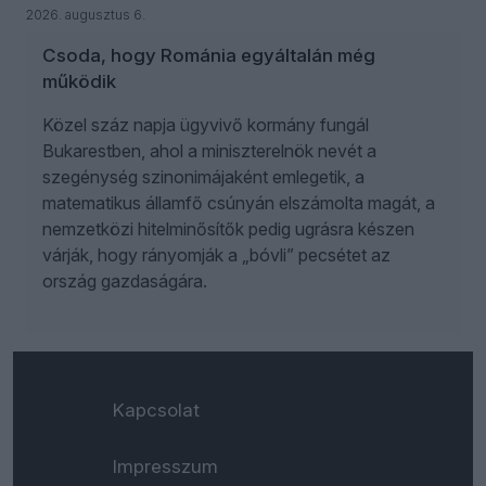
2026. augusztus 6.
Csoda, hogy Románia egyáltalán még
működik
Közel száz napja ügyvivő kormány fungál
Bukarestben, ahol a miniszterelnök nevét a
szegénység szinonimájaként emlegetik, a
matematikus államfő csúnyán elszámolta magát, a
nemzetközi hitelminősítők pedig ugrásra készen
várják, hogy rányomják a „bóvli” pecsétet az
ország gazdaságára.
Kapcsolat
Impresszum