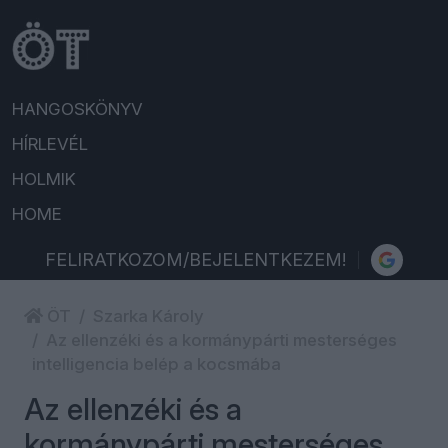
HANGOSKÖNYV
HÍRLEVÉL
HOLMIK
HOME
FELIRATKOZOM/BEJELENTKEZEM!
ÖT
Szarka Károly
Az ellenzéki és a kormánypárti mesterséges
intelligencia belép a kocsmába
Az ellenzéki és a
kormánypárti mesterséges