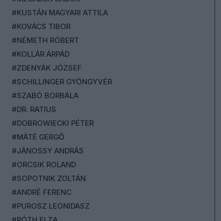
#KUSTÁN MAGYARI ATTILA
#KOVÁCS TIBOR
#NÉMETH RÓBERT
#KOLLÁR ÁRPÁD
#ZDENYÁK JÓZSEF
#SCHILLINGER GYÖNGYVÉR
#SZABÓ BORBÁLA
#DR. RATIUS
#DOBROWIECKI PÉTER
#MÁTÉ GERGŐ
#JÁNOSSY ANDRÁS
#ORCSIK ROLAND
#SOPOTNIK ZOLTÁN
#ANDRÉ FERENC
#PUROSZ LEONIDASZ
#RÓTH ELZA