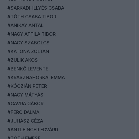
#SARKADI-ILLYÉS CSABA
#TÓTH CSABA TIBOR
#ANIKAY ANTAL
#NAGY ATTILA TIBOR
#NAGY SZABOLCS
#KATONA ZOLTÁN
#ZULIK ÁKOS
#BENKŐ LEVENTE
#KRASZNAHORKAI EMMA
#KÓCZIÁN PÉTER
#NAGY MÁTYÁS
#GAVRA GÁBOR
#FERÓ DALMA
#JUHÁSZ GÉZA
#ANTLFINGER EDVÁRD
#TÓTH EMESE