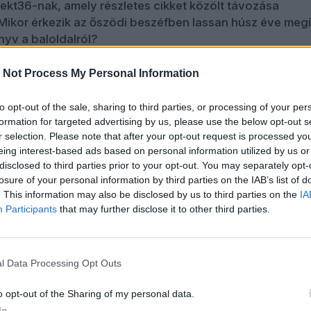
irekt36-nak, amely részletes cikket közölt távozása
Mikor érkezik az őszödi beszéfben lassan húsz éve megí
nyv a baloldalról?
ól.
 Not Process My Personal Information
to opt-out of the sale, sharing to third parties, or processing of your per
formation for targeted advertising by us, please use the below opt-out s
r selection. Please note that after your opt-out request is processed y
eing interest-based ads based on personal information utilized by us or
disclosed to third parties prior to your opt-out. You may separately opt-
losure of your personal information by third parties on the IAB’s list of
. This information may also be disclosed by us to third parties on the
IA
Participants
that may further disclose it to other third parties.
l Data Processing Opt Outs
o opt-out of the Sharing of my personal data.
In