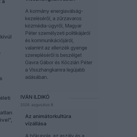
 a
A kormány energiaválság-
kezeléséről, a zűrzavaros
közmédia-ügyről, Magyar
Péter személyzeti politikájáról
kívül
és kommunikációjáról,
valamint az ellenzék gyenge
,
szerepléséről is beszélget
Gavra Gábor és Kóczián Péter
a Visszhangkamra legújabb
adásában.
s
IVÁN ILDIKÓ
életi
2026. augusztus 8.
ratlan
Az animátorkultúra
vel”,
vízállása
A hőkupola, az aszály és a