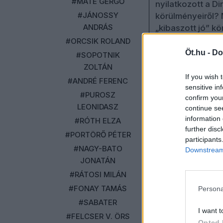
#MÁTÉ GERGŐ
nyilatkozott a D
#JÁNOSSY
körülményeiről? 
ANDRÁS
„kibaszott jó” kö
#ORCSIK ROLAND
Kiderül a műsorb
Öt.hu -
Do
#SOPOTNIK
ZOLTÁN
If you wish 
#ANDRÉ FERENC
sensitive in
#PUROSZ
confirm you
LEONIDASZ
continue se
information 
#RÓTH ELZA
further disc
#PORTÖRŐ PÉTER
Kommentek
participants
#NAGY-BATO
Downstream 
Bejelentkezés
JONATÁN
#RÁTOSI MILÁN
#FONAY TAMÁS
Persona
#SABATER
I want t
#FELCSER V. ÖRS
Opted 