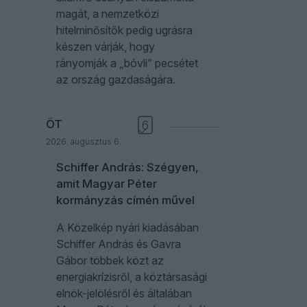
magát, a nemzetközi
hitelminősítők pedig ugrásra
készen várják, hogy
rányomják a „bóvli” pecsétet
az ország gazdaságára.
ÖT
6
2026. augusztus 6.
Schiffer András: Szégyen,
amit Magyar Péter
kormányzás címén művel
A Közelkép nyári kiadásában
Schiffer András és Gavra
Gábor többek közt az
energiakrízisről, a köztársasági
elnök-jelölésről és általában