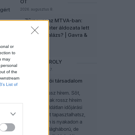
ÖT
gért
2026. augusztus 8.
Zűrzavar az MTVA-ban:
Magyar Péter áldozata lett
Bodacz Balázs? | Gavra &
Kóczián
sonal or
ection to
ou may
SZARKA KÁROLY
 personal
2026. augusztus 7.
out of the
 downstream
Nyomasztói társadalom
B’s List of
Van egy rossz hírem. Sőt,
igazából csak rossz híreim
vannak. Példátlan időjárási
anomáliákat tapasztalhatsz,
és különben is nyakadon a
harmadik világháború, de