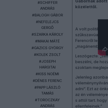
Gábornak adott 
#SCHIFFER
közélettől.
ANDRÁS
#BALOGH GÁBOR
#NEFELEJCS
GERGŐ
A volt politikus 
#SZARKA KÁROLY
szűkszavúan nyil
Ferencről lenne 
#MAKAI MÁTÉ
„magánemberi” s
#GAZICS GYÖRGY
#KOLEK ZSOLT
Leszögezte: „sem
#JOSEPH
beszélni, de hoz
HARGITAI
szoktam meglepe
#KISS NOÉMI
Jelenleg azonban
#DÉNES FERENC
véleménynyilvání
#PAPP LÁSZLÓ
adni”. Ezt az önk
TAMÁS
az én véleménye
#TOROCZKAY
s attól tart. hog
ANDRÁS
ellenfeleinek.”