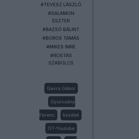
#TEVESZ LÁSZLÓ
#SALAMON
ESZTER
#BAZSÓ BÁLINT
#BOROS TAMÁS
#MIKES IMRE
#ROSTÁS
SZABOLCS
Gavra Gábor
Gyurcsány
Ferenc
közélet
ÖT-Youtube