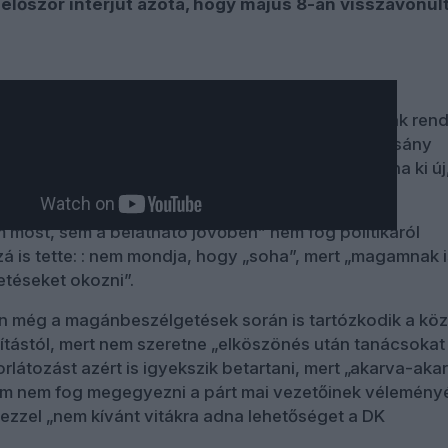
először interjút azóta, hogy május 8-án visszavonult
a műsorvezető kitartó próbálkozásai ellenére is csak rend
atkozott politikai kérdésekről. Ám mégsem Gyurcsány
szó, ha egy-egy félmondatban nem kacsintott volna ki új
zerepköréből.
 most, sem a belátható jövőben” nem fog politikáról
zá is tette: : nem mondja, hogy „soha”, mert „magamnak i
téseket okozni”.
 még a magánbeszélgetések során is tartózkodik a köz
tástól, mert nem szeretne „elköszönés után tanácsokat
orlátozást azért is igyekszik betartani, mert „akarva-aka
m nem fog megegyezni a párt mai vezetőinek véleményé
y ezzel „nem kívánt vitákra adna lehetőséget a DK