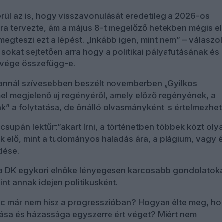
erül az is, hogy visszavonulását eredetileg a 2026-os
ra tervezte, ám a május 8-t megelőző hetekben mégis el
gteszi ezt a lépést. „Inkább igen, mint nem” – válaszol
sokat sejtetően arra hogy a politikai pályafutásának és 
vége összefügg-e.
 annál szívesebben beszélt novemberben „Gyilkos
l megjelenő új regényéről, amely előző regényének, a
ak” a folytatása, de önálló olvasmányként is értelmezhet
supán lektűrt”akart írni, a történetben többek közt oly
k elő, mint a tudományos haladás ára, a plágium, vagy 
dése.
a DK egykori elnöke lényegesen karcosabb gondolatok
nt annak idején politikusként.
c már nem hisz a progresszióban? Hogyan élte meg, h
utása és házassága egyszerre ért véget? Miért nem