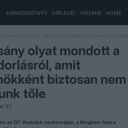
HANGOSKÖNYV
HÍRLEVÉL
HOLMIK
HOME
 bevándorlásról, amit pártelnökként biztosan nem hallo
ány olyat mondott a
orlásról, amit
nökként biztosan nem
tunk tőle
er 27.
nc az ÖT Youtube-csatornáján, a Ringben Gavra