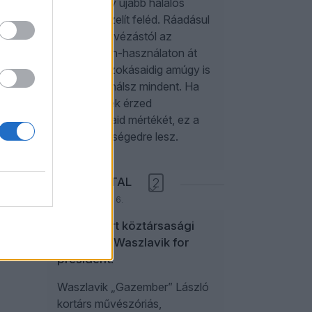
addig is egy újabb halálos
járvány közelít feléd. Ráadásul
a reggeli kávézástól az
okostelefon-használaton át
az alvási szokásaidig amúgy is
rosszul csinálsz mindent. Ha
elégtelennek érzed
szorongásaid mértékét, ez a
cikk a segítségedre lesz.
ANIKAY ANTAL
2
2026. augusztus 6.
Gazembert köztársasági
elnöknek! Waszlavik for
president!
Waszlavik „Gazember” László
kortárs művészóriás,