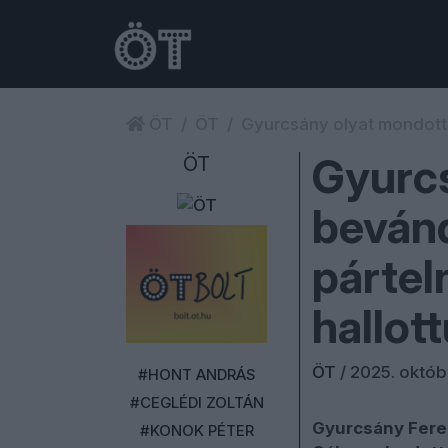
ÖT
ÖT
Gyurcsány olyat mondott a
Gyurcs
ÖT
bevánd
pártel
hallot
ÖT
/
2025. októb
#HONT ANDRÁS
#CEGLÉDI ZOLTÁN
Gyurcsány Fere
#KONOK PÉTER