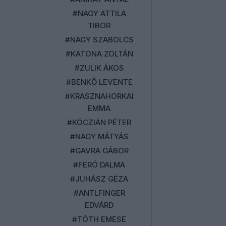
#NAGY ATTILA
TIBOR
#NAGY SZABOLCS
#KATONA ZOLTÁN
#ZULIK ÁKOS
#BENKŐ LEVENTE
#KRASZNAHORKAI
EMMA
#KÓCZIÁN PÉTER
#NAGY MÁTYÁS
#GAVRA GÁBOR
#FERÓ DALMA
#JUHÁSZ GÉZA
#ANTLFINGER
EDVÁRD
#TÓTH EMESE