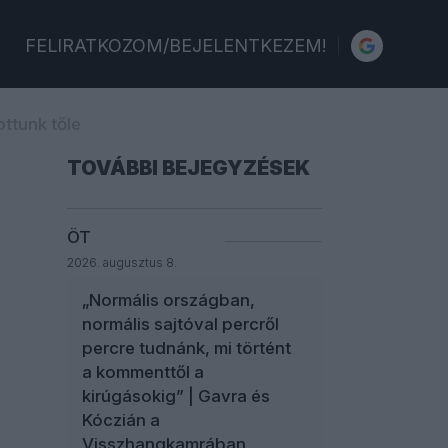
FELIRATKOZOM/BEJELENTKEZEM!
ttunk tőle
TOVÁBBI BEJEGYZÉSEK
ÖT
2026. augusztus 8.
„Normális országban,
normális sajtóval percről
percre tudnánk, mi történt
a kommenttől a
kirúgásokig” | Gavra és
Kóczián a
Visszhangkamrában