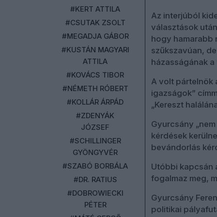
#KERT ATTILA
Az interjúból kid
#CSUTAK ZSOLT
választások után
#MEGADJA GÁBOR
hogy hamarabb me
#KUSTÁN MAGYARI
szűkszavúan, de 
ATTILA
házasságának a 
#KOVÁCS TIBOR
A volt pártelnök
#NÉMETH RÓBERT
igazságok” címme
#KOLLÁR ÁRPÁD
„Kereszt halálán
#ZDENYÁK
Gyurcsány „nem c
JÓZSEF
kérdések kerülne
#SCHILLINGER
bevándorlás kér
GYÖNGYVÉR
#SZABÓ BORBÁLA
Utóbbi kapcsán 
fogalmaz meg, mi
#DR. RATIUS
#DOBROWIECKI
Gyurcsány Feren
PÉTER
politikai pályaf