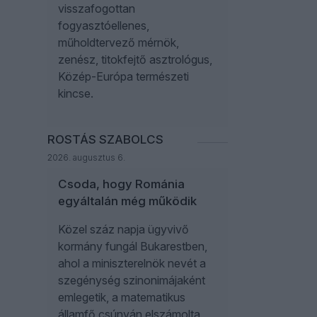
visszafogottan
fogyasztóellenes,
műholdtervező mérnök,
zenész, titokfejtő asztrológus,
Közép-Európa természeti
kincse.
ROSTÁS SZABOLCS
2026. augusztus 6.
Csoda, hogy Románia
egyáltalán még működik
Közel száz napja ügyvivő
kormány fungál Bukarestben,
ahol a miniszterelnök nevét a
szegénység szinonimájaként
emlegetik, a matematikus
államfő csúnyán elszámolta