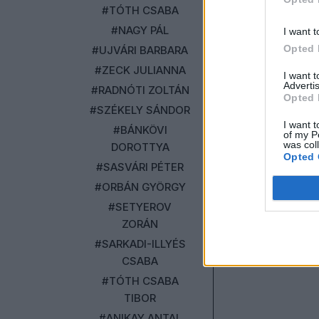
#TÓTH CSABA
#NAGY PÁL
I want t
Opted 
#UJVÁRI BARBARA
#ZECK JULIANNA
I want 
Advertis
#RADNÓTI ZOLTÁN
Opted 
#SZÉKELY SÁNDOR
I want t
#BÁNKÖVI
of my P
was col
DOROTTYA
Opted 
#SASVÁRI PÉTER
#ORBÁN GYÖRGY
#SETYEROV
ZORÁN
#SARKADI-ILLYÉS
CSABA
#TÓTH CSABA
TIBOR
#ANIKAY ANTAL