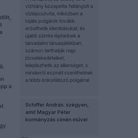
vízhiány közepette fellángolt a
vízlépcsővita, miközben a
dőlt,
lojális polgárok tovább
t
erősíthetik identitásukat, és
a
újabb szintre léphetnek a
társadalmi társasjátékban,
számon tarthatják napi
jócselekedeteiket,
leleplezhetik az ellenséget, s
ő.
minderről eszmét cserélhetnek
an
a többi önkorlátozó polgárral.
épp a
Schiffer András: szégyen,
at
amit Magyar Péter
kormányzás címén művel
ogy