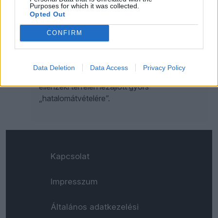
Purposes for which it was collected.
Opted Out
Nem indulunk, visszalépünk, a „haza
érdekében” félreállunk. Ha belegondolunk, a
CONFIRM
DK-n és az MKKP-n kívül szinte az összes,
még a 2022-es választásokon is együtt
induló ellenzéki párt így reagált a Tisza és
Data Deletion
Data Access
Privacy Policy
Magyar Péter megjelenésére, majd az
ellenzéki térfélen lezajlott gyors
„hatalomátvételére”.
Kapcsolat
Impresszum
Általános adatkezelési