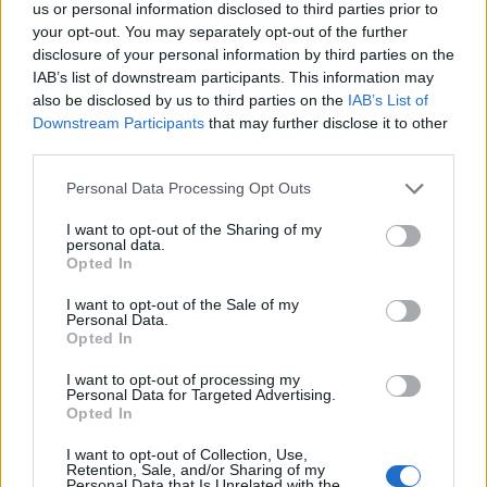
us or personal information disclosed to third parties prior to
Magyar Péternek – Közelkép
your opt-out. You may separately opt-out of the further
disclosure of your personal information by third parties on the
IAB’s list of downstream participants. This information may
ÖT
also be disclosed by us to third parties on the
IAB’s List of
Downstream Participants
that may further disclose it to other
third parties.
Csak az oroszok kémkednek
Magyarországon?
Personal Data Processing Opt Outs
A Közelkép legfrissebb adásában a DK
I want to opt-out of the Sharing of my
sorsáról, a visszalépésekkel kapcsolatos
personal data.
Opted In
hisztériáról és Orbán Viktor kottájáról
ismerhetjük meg Schiffer András szokás
I want to opt-out of the Sale of my
Personal Data.
szerint markáns véleményét.
Opted In
I want to opt-out of processing my
Personal Data for Targeted Advertising.
TÓTH CSABA TIBOR
14
Opted In
Ezek már nem pártok, de lövészegyletek
I want to opt-out of Collection, Use,
Retention, Sale, and/or Sharing of my
még lehetnek
Personal Data that Is Unrelated with the