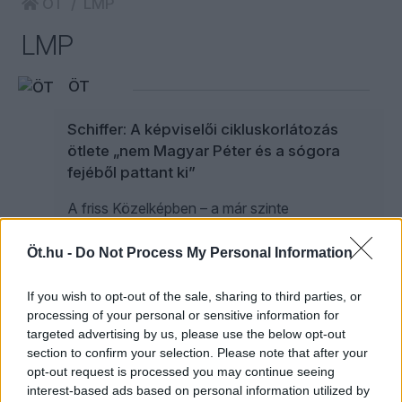
ÖT
LMP
LMP
ÖT
Schiffer: A képviselői cikluskorlátozás
ötlete „nem Magyar Péter és a sógora
fejéből pattant ki”
A friss Közelképben – a már szinte
megszokott módon – erős kijelentések
hangoznak el: Schiffer András és Gavra
Öt.hu -
Do Not Process My Personal Information
Gábor beszélgetésének központi témája a
parlamenti képviselői ciklusok számának
If you wish to opt-out of the sale, sharing to third parties, or
korlátozása.
processing of your personal or sensitive information for
targeted advertising by us, please use the below opt-out
section to confirm your selection. Please note that after your
opt-out request is processed you may continue seeing
interest-based ads based on personal information utilized by
Schiffer András kőkemény választ küldött