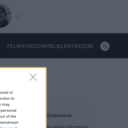
FELIRATKOZOM/BEJELENTKEZEM!
sonal or
ection to
ou may
 personal
nt és Schiffer az ÁsottShalomban
out of the
 downstream
bbek közt a köztársasági elnök intézményi