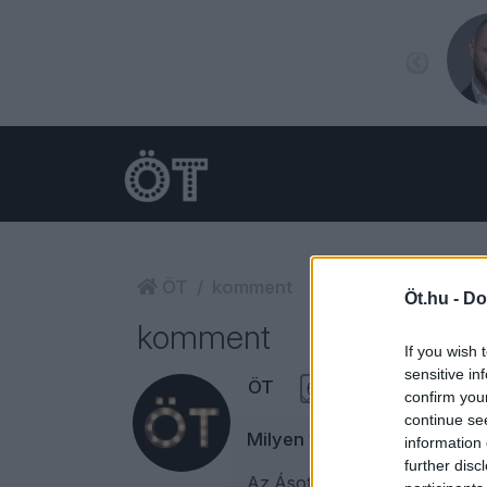
ÖT
komment
Öt.hu -
Do
komment
If you wish 
sensitive in
ÖT
6
confirm you
continue se
Milyen világ jön, amikor a 
information 
further disc
Az ÁsottShalom legfrissebb ad