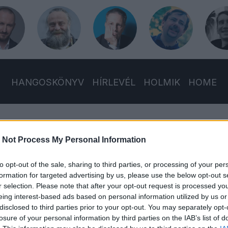
HANGOSKÖNYV
HÍRLEVÉL
HOLMIK
HOME
 Not Process My Personal Information
to opt-out of the sale, sharing to third parties, or processing of your per
formation for targeted advertising by us, please use the below opt-out s
r selection. Please note that after your opt-out request is processed y
eing interest-based ads based on personal information utilized by us or
miniszterelnök a köztársasági elnöknél kommentel? | Ho
disclosed to third parties prior to your opt-out. You may separately opt-
losure of your personal information by third parties on the IAB’s list of
ásában Hont András Schiffer Andrással beszélget: szó esik tö