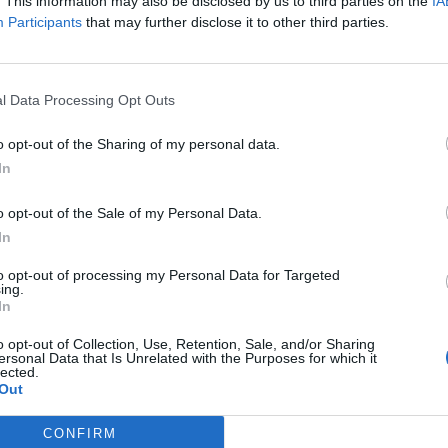
. This information may also be disclosed by us to third parties on the
IA
teletről, előkerülnek a kormányzás aktuális és múltbéli kérdés
Participants
that may further disclose it to other third parties.
 rendszerváltástól „rendszerváltásig”.
l Data Processing Opt Outs
o opt-out of the Sharing of my personal data.
 lépés – ez volt az ÖT a héten
In
is közéleti tér, a kommentek világa, valamint Magyar Péter gya
o opt-out of the Sale of my Personal Data.
In
to opt-out of processing my Personal Data for Targeted
ing.
In
o opt-out of Collection, Use, Retention, Sale, and/or Sharing
ersonal Data that Is Unrelated with the Purposes for which it
lected.
nternet legbüdösebb, legnyirkosabb zugaiban létezik, kulturális n
Out
 megfoghatatlan, megidézhetetlen, arcátlan és arctalan.
CONFIRM