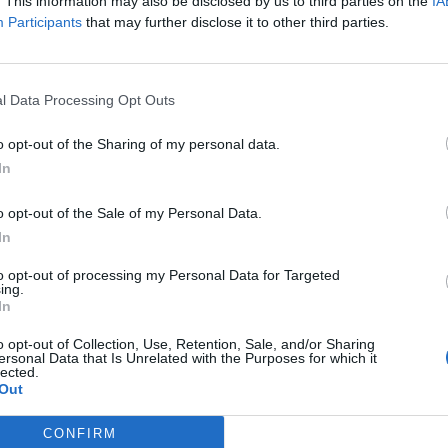
. This information may also be disclosed by us to third parties on the
IA
eállnak ebbe a kórusba, olyanok is, akik korábban nemigen nyi
Participants
that may further disclose it to other third parties.
l Data Processing Opt Outs
nybuborékok uralma örök viszályhoz vezet
o opt-out of the Sharing of my personal data.
In
és nyugalmat biztosító véleménykörnyezet végső soron önálta
o opt-out of the Sale of my Personal Data.
In
to opt-out of processing my Personal Data for Targeted
3
ing.
In
ból
o opt-out of Collection, Use, Retention, Sale, and/or Sharing
ersonal Data that Is Unrelated with the Purposes for which it
űfajról, ám úgy tűnik, sikertelenül. Így hát visszatérek a publ
lected.
 luxust: jómódú ember vagyok, akit egyszerre fizet Soros G
Out
lam. Hogy miért van ez így? Megkísérlem elmagyarázni.
CONFIRM