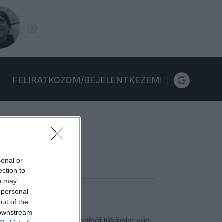
FELIRATKOZOM/BEJELENTKEZEM!
sonal or
ection to
ou may
 personal
out of the
 downstream
st óhajtó beszólogatásaiból túlkínálat van.