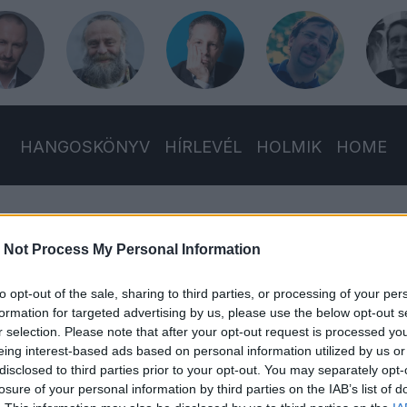
HANGOSKÖNYV
HÍRLEVÉL
HOLMIK
HOME
 Not Process My Personal Information
to opt-out of the sale, sharing to third parties, or processing of your per
formation for targeted advertising by us, please use the below opt-out s
r selection. Please note that after your opt-out request is processed y
eing interest-based ads based on personal information utilized by us or
rékország rövid története
disclosed to third parties prior to your opt-out. You may separately opt-
losure of your personal information by third parties on the IAB’s list of
römből, megalázásból, a vesztes fölött állók drákói leszámolá