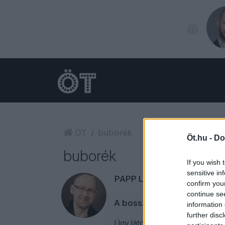
ÖT
buborék
Öt.hu -
Do
buborék
If you wish 
sensitive in
PAPP LÁSZLÓ TAMÁS
confirm you
continue se
A bosszú körhintája – Bubo
information 
further disc
Úgy látom, bosszúvágyból, kárö