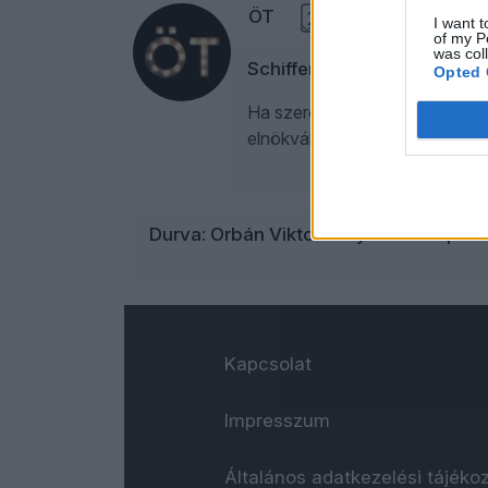
ÖT
2
I want t
of my P
was col
Schiffer: Orbán 2026-ra kés
Opted 
Ha szerda, akkor „Közelkép Sc
elnökválasztás, az EU Ukrajna-
Durva: Orbán Viktor mélyállamot épít 
Kapcsolat
Impresszum
Általános adatkezelési tájéko