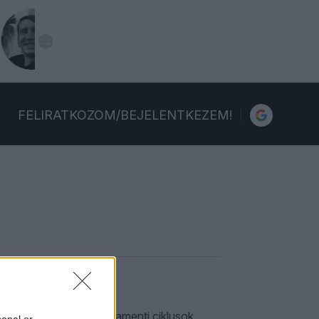
FELIRATKOZOM/BEJELENTKEZEM!
tási mélypontja. A parlamenti ciklusok
sonal or