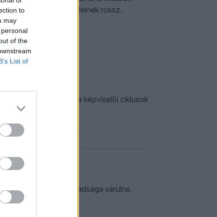
 hatalomnak jó, ellenfeleinek rossz.
ection to
ou may
 personal
out of the
 downstream
B’s List of
isszhangkamrában
ivatal felállítása és a képviselői ciklusok
sebb adásban.
ogalkotás
rtok működésének szabadsága sérülne.