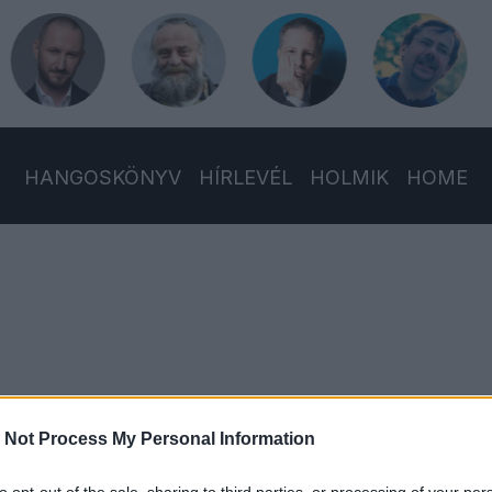
HANGOSKÖNYV
HÍRLEVÉL
HOLMIK
HOME
 Not Process My Personal Information
ája: Snapchat
elmozdtása ügyében történik, az elmúlt 36 év abszolút jogalko
to opt-out of the sale, sharing to third parties, or processing of your per