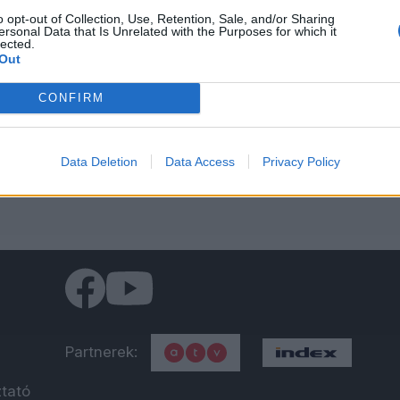
o opt-out of Collection, Use, Retention, Sale, and/or Sharing
ersonal Data that Is Unrelated with the Purposes for which it
lected.
zülve megerősíti saját „mélyállamát”
Out
hiffer Andrással”. A műsorban ezúttal többek közt a német kor
CONFIRM
politikája és a NER káderválogatási rendszere mögé nyerhetün
Data Deletion
Data Access
Privacy Policy
2026-ra készülve? – Schiffer András
Partnerek:
ztató