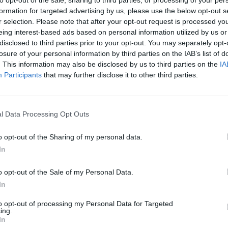
kai célú alkotmányozás iskolapéldája. Haszna a világon semmi, a
formation for targeted advertising by us, please use the below opt-out s
r selection. Please note that after your opt-out request is processed y
ás.
eing interest-based ads based on personal information utilized by us or
disclosed to third parties prior to your opt-out. You may separately opt-
losure of your personal information by third parties on the IAB’s list of
. This information may also be disclosed by us to third parties on the
IA
Participants
that may further disclose it to other third parties.
ótűz: ez már maga a kormányzás? | Gavra & Kóczián a V
t Sulyok Tamás eltávolítása, a Nemzeti Vagyonvisszaszerzési H
l Data Processing Opt Outs
közt erről beszélget Gavra Gábor és Kóczián Péter a legfris
o opt-out of the Sharing of my personal data.
In
o opt-out of the Sale of my Personal Data.
nról” – megakadályozható a visszamenőleges hatályú j
In
 a választói döntés szabadságának lényeges tartalma és a pá
to opt-out of processing my Personal Data for Targeted
ing.
In