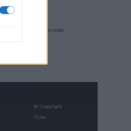
mányalakítási mizéria, a román
k bepillantást.
© Copyright
Öt.hu