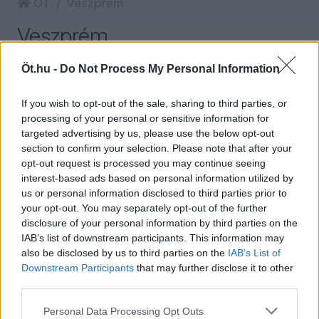
ÖT
Veszprém
Veszprém
MAKAI MÁTÉ
1
Öt.hu -
Do Not Process My Personal Information
Strandbüfések mackónadrágban –
If you wish to opt-out of the sale, sharing to third parties, or
processing of your personal or sensitive information for
Dezső András A magyar tenger kalózai
targeted advertising by us, please use the below opt-out
című könyvéről
section to confirm your selection. Please note that after your
opt-out request is processed you may continue seeing
A magyar tenger kalózai nem pusztán ijesztő
interest-based ads based on personal information utilized by
képet fest arról, ami az átlagemberek világa
us or personal information disclosed to third parties prior to
alatt és mellett üzemel(t), de magyarázatot is
your opt-out. You may separately opt-out of the further
ad számtalan dologra. Feltárja az enyingi
disclosure of your personal information by third parties on the
romák és a Veszprém-környéki verőemberek
IAB’s list of downstream participants. This information may
konfliktusait, a Cozma-gyilkosságot, a
also be disclosed by us to third parties on the
IAB’s List of
siófoki, balatonalmádi és alsóörsi diszkók
Downstream Participants
that may further disclose it to other
third parties.
történetét, és persze érintőlegesen azt is,
hogyan húzták le és verték, verik át a
Personal Data Processing Opt Outs