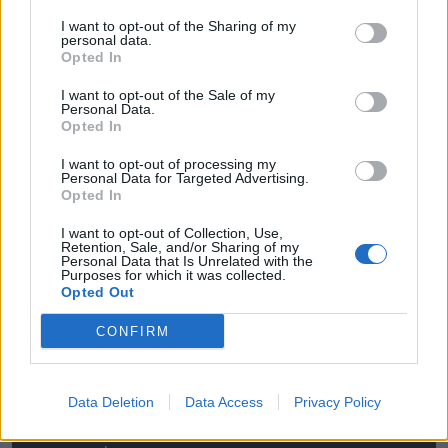
vendéglátósok a gyanútlan turistákat.
I want to opt-out of the Sharing of my
personal data.
Opted In
SZARKA KÁROLY
1
I want to opt-out of the Sale of my
Personal Data.
Veszprém és a jó dolgok
Opted In
A Holtszezon Irodalmi Fesztivál kapcsán
I want to opt-out of processing my
Personal Data for Targeted Advertising.
érdemes megvizsgálni, mennyit változott
Opted In
Veszprém az utóbbi néhány évtizedben, mi
maradt meg a régi jó dolgokból, és mit lehet,
I want to opt-out of Collection, Use,
Retention, Sale, and/or Sharing of my
érdemes mostanában csinálni a városban
Personal Data that Is Unrelated with the
Purposes for which it was collected.
télen és nyáron.
Opted Out
CONFIRM
Kapcsolat
Data Deletion
Data Access
Privacy Policy