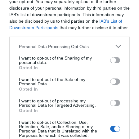
your opt-out. You may separately opt-out of the further
Ring Gavra Gáborral című műsorban.
disclosure of your personal information by third parties on the
IAB’s list of downstream participants. This information may
also be disclosed by us to third parties on the
IAB’s List of
Downstream Participants
that may further disclose it to other
FELCSER V. ÖRS
4
third parties.
Románia választott: a szakadék széléről
Personal Data Processing Opt Outs
lépett vissza
I want to opt-out of the Sharing of my
personal data.
A 2025-ös román elnökválasztás második
Opted In
fordulója nem csupán politikai esemény volt,
hanem történelmi vízválasztó. A döntés
I want to opt-out of the Sale of my
Personal Data.
azonban nem a román politikai elit eredménye
Opted In
volt, sokkal inkább a társadalomé – annak is a
legfontosabb, sokáig hallgató rétegéé: a civil
I want to opt-out of processing my
Personal Data for Targeted Advertising.
közösségeké.
Opted In
I want to opt-out of Collection, Use,
Retention, Sale, and/or Sharing of my
NAGY PÁL
2
Personal Data that Is Unrelated with the
Purposes for which it was collected.