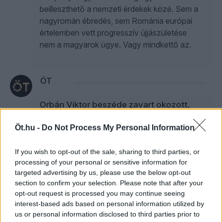
beilleszthető a nemzeti érdekek közé. Sem a
nagyromán ébredés, sem Románia európai
értelemben vett progresszív újjászületése
nem a magyarok ügye. Vagy mindkettő az.
ÖT
Orbán Viktor beszéde zavart okozott,
ezt nem szabad elhallgatni – Kelemen
Öt.hu -
Hunor RMDSZ-elnök a romániai
Do Not Process My Personal Information
elnökválasztásról
If you wish to opt-out of the sale, sharing to third parties, or
A romániai elnökválasztás eredményéről,
processing of your personal or sensitive information for
Orbán Viktor tihanyi beszédéről, az
targeted advertising by us, please use the below opt-out
section to confirm your selection. Please note that after your
elnökválasztás győztese, Nicușor Dan
opt-out request is processed you may continue seeing
személyéről, és a lehetséges új román
interest-based ads based on personal information utilized by
kormánykoalíció felállásáról is beszélt az
us or personal information disclosed to third parties prior to
RMDSZ elnöke az Öt Youtube-csatornáján a