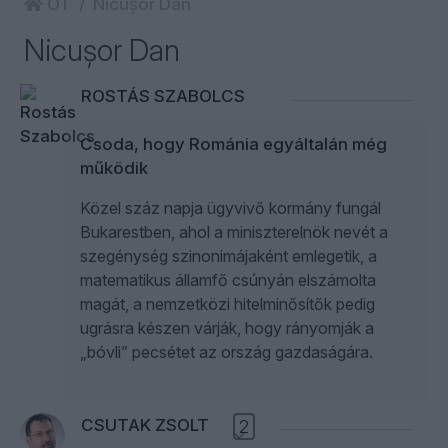
ÖT
Nicușor Dan
Nicușor Dan
ROSTÁS SZABOLCS
Csoda, hogy Románia egyáltalán még
működik
Közel száz napja ügyvivő kormány fungál
Bukarestben, ahol a miniszterelnök nevét a
szegénység szinonimájaként emlegetik, a
matematikus államfő csúnyán elszámolta
magát, a nemzetközi hitelminősítők pedig
ugrásra készen várják, hogy rányomják a
„bóvli” pecsétet az ország gazdaságára.
CSUTAK ZSOLT
2