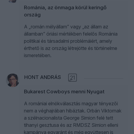
Románia, az önmaga körül keringő
ország
A „román mélyállam” vagy „az állam az
államban” óriási mértékben felelős Románia
politikai és társadalmi problémáiért, amely
érthető is az ország létrejötte és történelme
ismeretében.
HONT ANDRÁS
21
Bukarest Cowboys menni Nyugat
A romániai elnökválasztás magyar tényezői
nem a véghajrában hibáztak. Orbán Viktornak
a szélnacionalista George Simion felé tett
tihanyi gesztusa és az RMDSZ Simion elleni
kampánya egyaránt és még együttesen is