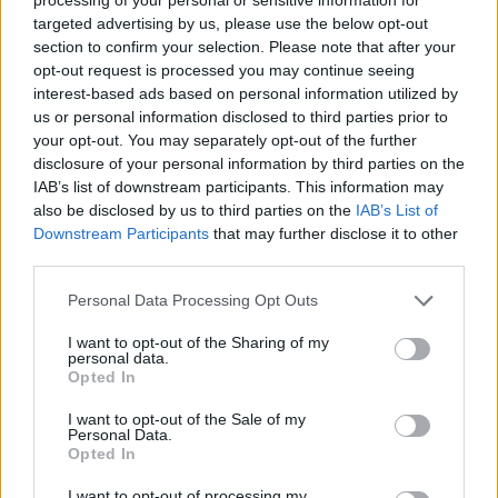
CSUTAK ZSOLT
1
targeted advertising by us, please use the below opt-out
section to confirm your selection. Please note that after your
Identitások és eszmék zűrzavara, a
opt-out request is processed you may continue seeing
káosz kora
interest-based ads based on personal information utilized by
us or personal information disclosed to third parties prior to
Aki uralja az eszméket és a nyelvet, az uralja
your opt-out. You may separately opt-out of the further
a gondolkodást is. Az új keletű, mintegy fél
disclosure of your personal information by third parties on the
évszázados múlttal rendelkező, amerikai
IAB’s list of downstream participants. This information may
eredetű társadalmi mérnökösködés
also be disclosed by us to third parties on the
IAB’s List of
gyakorlata, a social engineering
Downstream Participants
that may further disclose it to other
third parties.
társadalomátalakító technikái azonosíthatóan
egy irányba mutatnak.
Personal Data Processing Opt Outs
I want to opt-out of the Sharing of my
personal data.
DR. RATIUS
25
Opted In
A férfi, a nő, a szalmabáb és a magas
I want to opt-out of the Sale of my
Personal Data.
lóról beszélő ostobaság
Opted In
Lényege szerint az új alkotmányos passzus
I want to opt-out of processing my