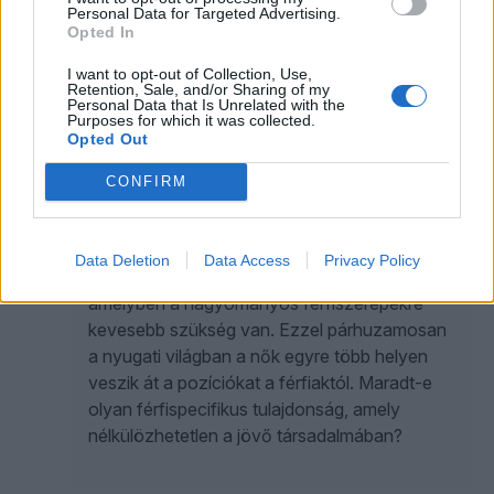
Personal Data for Targeted Advertising.
az ember, az emberi minőség
Opted In
dekonstrukcióját utasítja vissza, elveti a
nyitott társadalom eszméjének szélsőséges
I want to opt-out of Collection, Use,
Retention, Sale, and/or Sharing of my
értelmezési lehetőségeit.
Personal Data that Is Unrelated with the
Purposes for which it was collected.
Opted Out
KOVÁCS TIBOR
9
CONFIRM
Szükség van-e férfiakra?
Data Deletion
Data Access
Privacy Policy
Sokan beszélnek a nők évszázadáról,
amelyben a hagyományos férfiszerepekre
kevesebb szükség van. Ezzel párhuzamosan
a nyugati világban a nők egyre több helyen
veszik át a pozíciókat a férfiaktól. Maradt-e
olyan férfispecifikus tulajdonság, amely
nélkülözhetetlen a jövő társadalmában?