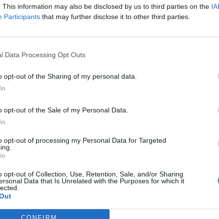
. This information may also be disclosed by us to third parties on the
IA
 értékelése volt az ÖT ÁsottShalom című műsorának témája. H
Participants
that may further disclose it to other third parties.
jának állandó munkatársai, Németh Róbert és Balogh Gábor vo
l Data Processing Opt Outs
o opt-out of the Sharing of my personal data.
 beszélünk június 16-án (sem)
In
 Krassó György, az Inconnu Csoport. Róluk méltatlanul kevés s
o opt-out of the Sale of my Personal Data.
kezünk.
In
to opt-out of processing my Personal Data for Targeted
ing.
In
lmemória – az 1989. június 16-i Orbán-beszédről, és nem
o opt-out of Collection, Use, Retention, Sale, and/or Sharing
ersonal Data that Is Unrelated with the Purposes for which it
lected.
n évben eljátssza ugyanazt az 1989-es Nagy Imre-újratemetése
Out
ek, de nem tanulunk semmit, nem jutunk semmire, csak megyü
kai élet ellentétes szekértáborai – ahogy más ügyekben is – a m
CONFIRM