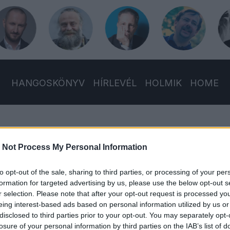
HANGOSKÖNYV
HÍRLEVÉL
HOLMIK
HOME
 Not Process My Personal Information
to opt-out of the sale, sharing to third parties, or processing of your per
formation for targeted advertising by us, please use the below opt-out s
r selection. Please note that after your opt-out request is processed y
eing interest-based ads based on personal information utilized by us or
tóber 23-án? És van egyáltalán ennek a kérdésnek értelm
disclosed to third parties prior to your opt-out. You may separately opt-
losure of your personal information by third parties on the IAB’s list of
isztességes tömeget tud kivinni az utcára, de a Fidesz is óriás