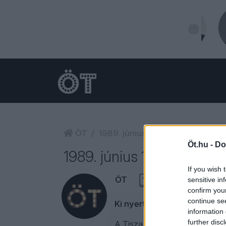
ÖT
1989. június 16.
Öt.hu -
Do
1989. június 16.
If you wish 
ÖT
1
sensitive in
confirm you
continue se
Ki nyert és ki bőgött le ok
information 
further disc
A Tisza bebizonyította, hogy t