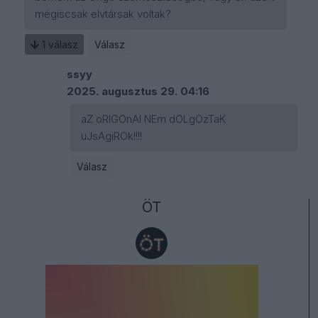
mégiscsak elvtársak voltak?
1
válasz
Válasz
ssyy
2025. augusztus 29. 04:16
aZ oRIGOnAl NEm dOLgOzTaK
uJsAgiROk!!!!
Válasz
ÖT