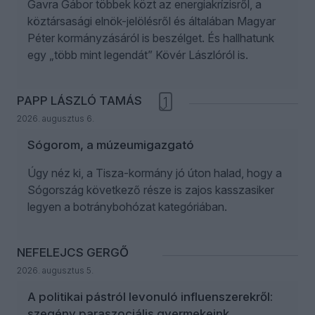
Gavra Gábor többek közt az energiakrízisről, a
köztársasági elnök-jelölésről és általában Magyar
Péter kormányzásáról is beszélget. És hallhatunk
egy „több mint legendát” Kövér Lászlóról is.
PAPP LÁSZLÓ TAMÁS
1
2026. augusztus 6.
Sógorom, a múzeumigazgató
Úgy néz ki, a Tisza-kormány jó úton halad, hogy a
Sógország következő része is zajos kasszasiker
legyen a botránybohózat kategóriában.
NEFELEJCS GERGŐ
2026. augusztus 5.
A politikai pástról levonuló influenszerekről:
szegény paraszociális gyermekeink