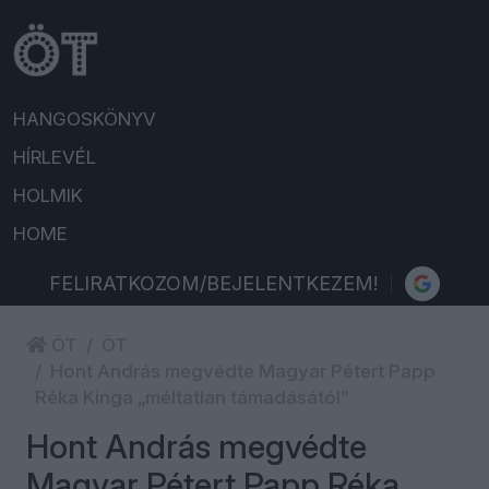
HANGOSKÖNYV
HÍRLEVÉL
HOLMIK
HOME
FELIRATKOZOM/BEJELENTKEZEM!
ÖT
ÖT
Hont András megvédte Magyar Pétert Papp
Réka Kinga „méltatlan támadásától”
Hont András megvédte
Magyar Pétert Papp Réka