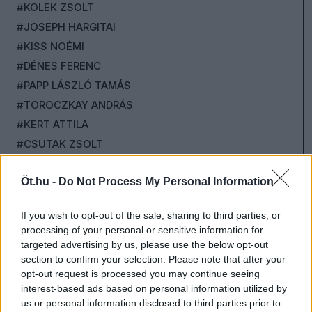
#KOLEK ZSOLT
#JOSEPH HARGITAI
#KISS NOÉMI
#DÉNES FERENC
#PAPP LÁSZLÓ TAMÁS
#TOROCZKAY ANDRÁS
#KERT ATTILA
#CSUTAK ZSOLT
#MEGADJA GÁBOR
Öt.hu -
Do Not Process My Personal Information
#KUSTÁN MAGYARI ATTILA
#KOVÁCS TIBOR
If you wish to opt-out of the sale, sharing to third parties, or
#NÉMETH RÓBERT
processing of your personal or sensitive information for
#KOLLÁR ÁRPÁD
targeted advertising by us, please use the below opt-out
section to confirm your selection. Please note that after your
#ZDENYÁK JÓZSEF
opt-out request is processed you may continue seeing
#SCHILLINGER GYÖNGYVÉR
interest-based ads based on personal information utilized by
#SZABÓ BORBÁLA
us or personal information disclosed to third parties prior to