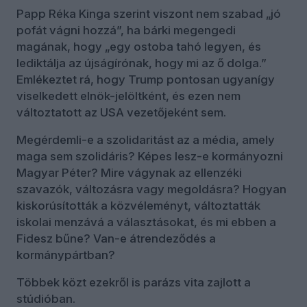
Papp Réka Kinga szerint viszont nem szabad „jó
pofát vágni hozzá”, ha bárki megengedi
magának, hogy „egy ostoba tahó legyen, és
lediktálja az újságírónak, hogy mi az ő dolga.”
Emlékeztet rá, hogy Trump pontosan ugyanígy
viselkedett elnök-jelöltként, és ezen nem
változtatott az USA vezetőjeként sem.
Megérdemli-e a szolidaritást az a média, amely
maga sem szolidáris? Képes lesz-e kormányozni
Magyar Péter? Mire vágynak az ellenzéki
szavazók, változásra vagy megoldásra? Hogyan
kiskorúsították a közvéleményt, változtatták
iskolai menzává a választásokat, és mi ebben a
Fidesz bűne? Van-e átrendeződés a
kormánypártban?
Többek közt ezekről is parázs vita zajlott a
stúdióban.