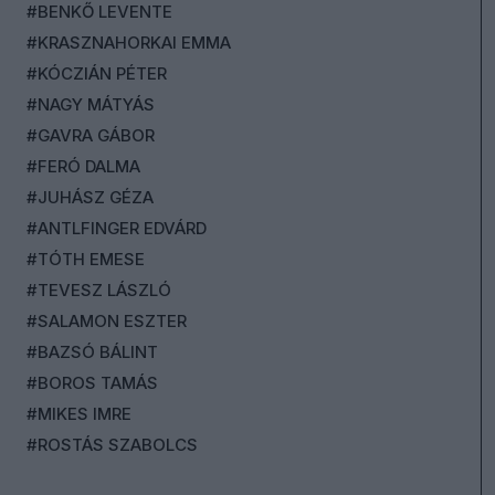
#BENKŐ LEVENTE
#KRASZNAHORKAI EMMA
#KÓCZIÁN PÉTER
#NAGY MÁTYÁS
#GAVRA GÁBOR
#FERÓ DALMA
#JUHÁSZ GÉZA
#ANTLFINGER EDVÁRD
#TÓTH EMESE
#TEVESZ LÁSZLÓ
#SALAMON ESZTER
#BAZSÓ BÁLINT
#BOROS TAMÁS
#MIKES IMRE
#ROSTÁS SZABOLCS