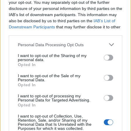
your opt-out. You may separately opt-out of the further
#DR. RATIUS
disclosure of your personal information by third parties on the
#DOBROWIECKI PÉTER
IAB’s list of downstream participants. This information may
#MÁTÉ GERGŐ
also be disclosed by us to third parties on the
IAB’s List of
Downstream Participants
that may further disclose it to other
#JÁNOSSY ANDRÁS
third parties.
#ORCSIK ROLAND
#SOPOTNIK ZOLTÁN
Personal Data Processing Opt Outs
#ANDRÉ FERENC
I want to opt-out of the Sharing of my
personal data.
#PUROSZ LEONIDASZ
Opted In
#RÓTH ELZA
I want to opt-out of the Sale of my
#PORTÖRŐ PÉTER
Personal Data.
#NAGY-BATO JONATÁN
Opted In
#RÁTOSI MILÁN
I want to opt-out of processing my
Personal Data for Targeted Advertising.
#FONAY TAMÁS
Opted In
#SABATER
I want to opt-out of Collection, Use,
#FELCSER V. ÖRS
Retention, Sale, and/or Sharing of my
Personal Data that Is Unrelated with the
#TÓTH CSABA
Purposes for which it was collected.