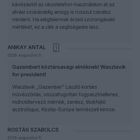
kávézástól az okostelefon-használaton át az
alvási szokásaidig amúgy is rosszul csinálsz
mindent. Ha elégtelennek érzed szorongásaid
mértékét, ez a cikk a segítségedre lesz.
ANIKAY ANTAL
1
2026. augusztus 6.
Gazembert köztársasági elnöknek! Waszlavik
for president!
Waszlavik „Gazember” László kortárs
művészóriás, visszafogottan fogyasztóellenes,
műholdtervező mérnök, zenész, titokfejtő
asztrológus, Közép-Európa természeti kincse.
ROSTÁS SZABOLCS
2026. augusztus 6.