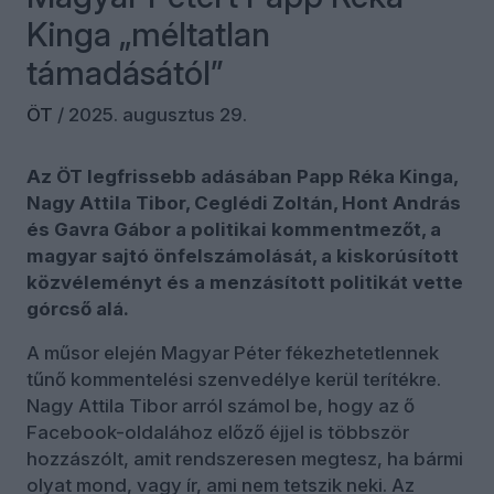
Kinga „méltatlan
támadásától”
ÖT
/
2025. augusztus 29.
Az ÖT legfrissebb adásában Papp Réka Kinga,
Nagy Attila Tibor, Ceglédi Zoltán, Hont András
és Gavra Gábor a politikai kommentmezőt, a
magyar sajtó önfelszámolását, a kiskorúsított
közvéleményt és a menzásított politikát vette
górcső alá.
A műsor elején Magyar Péter fékezhetetlennek
tűnő kommentelési szenvedélye kerül terítékre.
Nagy Attila Tibor arról számol be, hogy az ő
Facebook-oldalához előző éjjel is többször
hozzászólt, amit rendszeresen megtesz, ha bármi
olyat mond, vagy ír, ami nem tetszik neki. Az