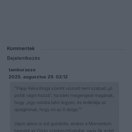
Kommentek
Bejelentkezés
tamburaszo
2025. augusztus 29. 02:12
"Papp Réka Kinga szerint viszont nem szabad „jó
pofát vágni hozzá”, ha bárki megengedi magának,
hogy „egy ostoba tahó legyen, és lediktálja az
újságírónak, hogy mi az ő dolga.”"
Vajon akkor is ezt gondolta, amikor a Momentum
bement az Origo szerkesztőségbe, vagy ők azért