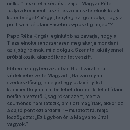
nélkül” teszi fel a kérdést: vajon Magyar Péter
tudja a kommenthuszár és a miniszterelnök közti
különbséget? Vagy „tényleg azt gondolja, hogy a
politika a délutáni Facebook-posztig terjed”?
Papp Réka Kingát leginkább az zavarja, hogy a
Tisza elnöke rendszeresen meg akarja mondani
az újságíróknak, mi a dolguk. Szerinte „aki ilyennel
próbálkozik, alapból kreditet veszít”.
Ebben az ügyben azonban Hont váratlanul
védelmébe vette Magyart. „Ha van olyan
szerkesztőség, amelyet egy odairányított
kommentfolyammal be lehet dönteni ki lehet írtani
belőle a vezető újságírókat azért, mert a
csürhének nem tetszik, amit ott megírtak, akkor ez
a sajtó pont ezt érdemli” – mutatott rá, majd
leszögezte: „Ez ügyben én a Megváltó úrral
vagyok.”