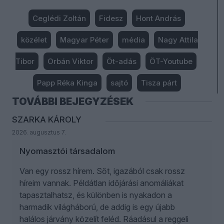
Ceglédi Zoltán
Fidesz
Hont András
közélet
Magyar Péter
média
Nagy Attila
Tibor
Orbán Viktor
Öt-adás
ÖT-Youtube
Papp Réka Kinga
sajtó
Tisza párt
TOVÁBBI BEJEGYZÉSEK
SZARKA KÁROLY
2026. augusztus 7.
Nyomasztói társadalom
Van egy rossz hírem. Sőt, igazából csak rossz
híreim vannak. Példátlan időjárási anomáliákat
tapasztalhatsz, és különben is nyakadon a
harmadik világháború, de addig is egy újabb
halálos járvány közelít feléd. Ráadásul a reggeli