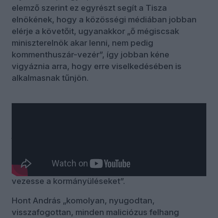
elemző szerint ez egyrészt segít a Tisza
elnökének, hogy a közösségi médiában jobban
elérje a követőit, ugyanakkor „ő mégiscsak
miniszterelnök akar lenni, nem pedig
kommenthuszár-vezér”, így jobban kéne
vigyáznia arra, hogy erre viselkedésében is
alkalmasnak tűnjön.
Ceglédi Zoltánt leginkább az érdekli, hogy ezt a
jelenséget „hogy oldja meg magában” az a sok
újságíró és művész, aki hitet tett Magyar mellett.
Hogyan tudják azt mondani maguknak, hogy
„igenis én azt szeretném, hogy ez az ember
vezesse a kormányüléseket”.
Hont András „komolyan, nyugodtan,
visszafogottan, minden maliciózus felhang