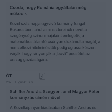
Csoda, hogy Románia egyáltalán még
működik
Közel száz napja ügyvivő kormány fungál
Bukarestben, ahol a miniszterelnök nevét a
szegénység szinonimájaként emlegetik, a
matematikus államfő csúnyán elszámolta magát, a
nemzetközi hitelminősítők pedig ugrásra készen
várják, hogy rányomják a „bóvli” pecsétet az
ország gazdaságára.
ÖT
4
2026. augusztus 6.
Schiffer András: Szégyen, amit Magyar Péter
kormányzás címén művel
A Közelkép nyári kiadásában Schiffer András és