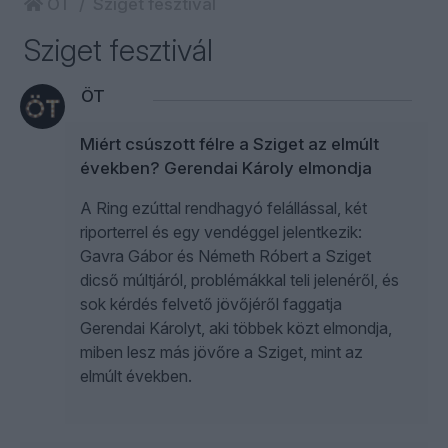
ÖT
Sziget fesztivál
Sziget fesztivál
ÖT
Miért csúszott félre a Sziget az elmúlt
években? Gerendai Károly elmondja
A Ring ezúttal rendhagyó felállással, két
riporterrel és egy vendéggel jelentkezik:
Gavra Gábor és Németh Róbert a Sziget
dicső múltjáról, problémákkal teli jelenéről, és
sok kérdés felvető jövőjéről faggatja
Gerendai Károlyt, aki többek közt elmondja,
miben lesz más jövőre a Sziget, mint az
elmúlt években.