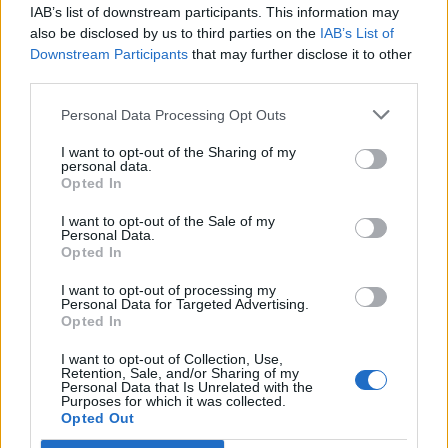
leállásának filozófiai vonatkozásait vesézte
IAB’s list of downstream participants. This information may
ki.
also be disclosed by us to third parties on the
IAB’s List of
Downstream Participants
that may further disclose it to other
third parties.
Personal Data Processing Opt Outs
DURVA részletek a POLGÁRI ELLENÁLLÁSRÓL,
kormány vs. Pogány Induló, KLÓNOZTÁK
I want to opt-out of the Sharing of my
personal data.
Navracsicsot
Opted In
I want to opt-out of the Sale of my
Personal Data.
NÉMETH RÓBERT
1
Opted In
Meghalt a koncert, éljen a koncert?
I want to opt-out of processing my
Personal Data for Targeted Advertising.
Opted In
Beleszagoltam az idei Sziget fesztiválba. És
érdekes következtetésekre jutottam.
I want to opt-out of Collection, Use,
Retention, Sale, and/or Sharing of my
Öregedni szar, de izgalmas élmény.
Personal Data that Is Unrelated with the
Purposes for which it was collected.
Opted Out