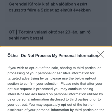
Gerendai Károly kitálal: valójában ezért
csúszott félre a Sziget az elmúlt években
ÖT | Történt valami október 23-án, amiről
senki nem beszél
Öt.hu -
Do Not Process My Personal Information
ÖT
If you wish to opt-out of the sale, sharing to third parties, or
Ceglédi: „Nem a mélyszegény
processing of your personal or sensitive information for
szegregátumokból zúg a mocskos
targeted advertising by us, please use the below opt-out
Fidesz, pedig több okuk lenne rá”
section to confirm your selection. Please note that after your
opt-out request is processed you may continue seeing
A Monológ legfrissebb adásában Ceglédi
interest-based ads based on personal information utilized by
Zoltán többek közt Pogány Induló és a
us or personal information disclosed to third parties prior to
drogbiztos pengeváltását, a „Mocskos
your opt-out. You may separately opt-out of the further
Fidesz” valódi hatókörét és az EESZT
disclosure of your personal information by third parties on the