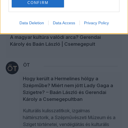
CONFIRM
Orbán Viktor minisztere az uniós források
„kizsarolásáról” – Bóka János a Ringben
Data Deletion
Data Access
Privacy Policy
A magyar kultúra valódi arca? Gerendai
Károly és Baán László | Csemegepult
ÖT
Hogy került a Hermelines hölgy a
Szépműbe? Miért nem jött Lady Gaga a
Szigetre? – Baán László és Gerendai
Károly a Csemegepultban
Kulturális kulisszatitkok, izgalmas
háttérsztorik, a Szépművészeti Múzeum és a
Sziget történetei, vendéglátás és kulturális