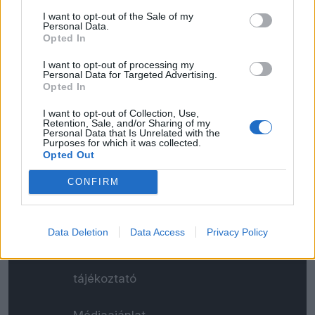
Futok a Margit-szigeten, nagyhét van
I want to opt-out of the Sale of my
Personal Data.
Margitra gondolok, ahogy a kútból kiszedik
Opted In
egy apácatársnőjét a legendában, aztán
ahogy tetvesen, agyonhordott rongyaiban
I want to opt-out of processing my
Personal Data for Targeted Advertising.
visszatartja az árvizet. Menti a társait. Van
Opted In
benne lemondás, áldozat, szegénység.
I want to opt-out of Collection, Use,
Retention, Sale, and/or Sharing of my
Personal Data that Is Unrelated with the
Purposes for which it was collected.
Opted Out
Kapcsolat
CONFIRM
Impresszum
Data Deletion
Data Access
Privacy Policy
Általános adatkezelési
tájékoztató