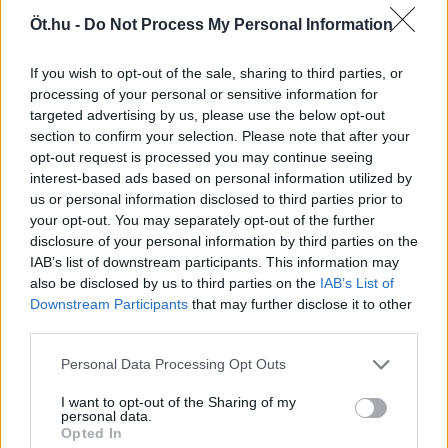
ÖT
Szent Margit
Öt.hu -
Do Not Process My Personal Information
Szent Margit
If you wish to opt-out of the sale, sharing to third parties, or
processing of your personal or sensitive information for
KISS NOÉMI
targeted advertising by us, please use the below opt-out
section to confirm your selection. Please note that after your
Szent Margit bejött az ágyamba
opt-out request is processed you may continue seeing
interest-based ads based on personal information utilized by
Tavasz van, hajnalban még fagyosak a
us or personal information disclosed to third parties prior to
járdák. Margit húsvétig velünk akar élni.
your opt-out. You may separately opt-out of the further
Odaragad a paplanhoz. Mint egy rágó. Egész
disclosure of your personal information by third parties on the
nap fekszik az ágyamban, és hazavár, várja,
IAB’s list of downstream participants. This information may
hogy a történetét olvassuk. Az fog rajtam
also be disclosed by us to third parties on the
IAB’s List of
segíteni, ha megértem az ő gyötrelmes
Downstream Participants
that may further disclose it to other
third parties.
történetét.
Personal Data Processing Opt Outs
KISS NOÉMI
I want to opt-out of the Sharing of my
personal data.
Opted In