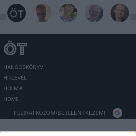
HANGOSKÖNYV
HÍRLEVÉL
HOLMIK
HOME
FELIRATKOZOM/BEJELENTKEZEM!