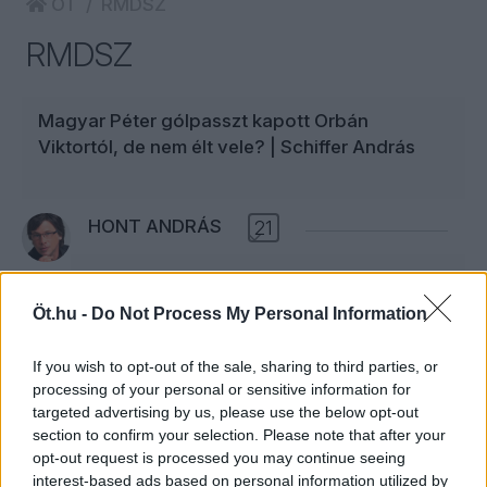
ÖT
RMDSZ
RMDSZ
Magyar Péter gólpasszt kapott Orbán
Viktortól, de nem élt vele? | Schiffer András
HONT ANDRÁS
21
Bukarest Cowboys menni Nyugat
Öt.hu -
Do Not Process My Personal Information
A romániai elnökválasztás magyar tényezői
nem a véghajrában hibáztak. Orbán Viktornak
If you wish to opt-out of the sale, sharing to third parties, or
a szélnacionalista George Simion felé tett
processing of your personal or sensitive information for
tihanyi gesztusa és az RMDSZ Simion elleni
targeted advertising by us, please use the below opt-out
kampánya egyaránt és még együttesen is
section to confirm your selection. Please note that after your
beilleszthető a nemzeti érdekek közé. Sem a
opt-out request is processed you may continue seeing
nagyromán ébredés, sem Románia európai
interest-based ads based on personal information utilized by