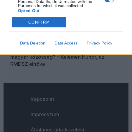
Personal Data that Is Unrelated with the
Purposes for which it was collected.
Opted Out
Orbán Viktor tihanyi beszéde „zavart okozott”
CONFIRM
– kitálalt az RMDSZ elnöke
Data Deletion
Data Access
Privacy Policy
Összeomlás Romániában: veszélyben a
magyar közösség? – Kelemen Hunor, az
RMDSZ elnöke
Kapcsolat
Impresszum
Általános adatkezelési