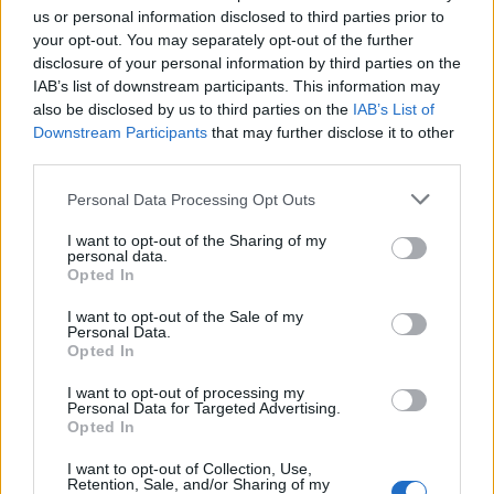
értelemben vett progresszív újjászületése
us or personal information disclosed to third parties prior to
your opt-out. You may separately opt-out of the further
nem a magyarok ügye. Vagy mindkettő az.
disclosure of your personal information by third parties on the
IAB’s list of downstream participants. This information may
also be disclosed by us to third parties on the
IAB’s List of
ÖT
Downstream Participants
that may further disclose it to other
third parties.
Orbán Viktor beszéde zavart okozott,
Personal Data Processing Opt Outs
ezt nem szabad elhallgatni – Kelemen
Hunor RMDSZ-elnök a romániai
I want to opt-out of the Sharing of my
elnökválasztásról
personal data.
Opted In
A romániai elnökválasztás eredményéről,
I want to opt-out of the Sale of my
Orbán Viktor tihanyi beszédéről, az
Personal Data.
Opted In
elnökválasztás győztese, Nicușor Dan
személyéről, és a lehetséges új román
I want to opt-out of processing my
kormánykoalíció felállásáról is beszélt az
Personal Data for Targeted Advertising.
Opted In
RMDSZ elnöke az Öt Youtube-csatornáján a
Ring Gavra Gáborral című műsorban.
I want to opt-out of Collection, Use,
Retention, Sale, and/or Sharing of my