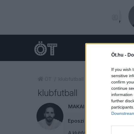
Öt.hu -
Do
If you wish 
sensitive in
ÖT
klubfutball
confirm you
continue se
klubfutball
information 
further disc
MAKAI MÁTÉ
1
participants
Downstream 
Eposzi seregszemle – miért 
A klubfoci már nem a Raúlok, T