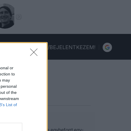
FELIRATKOZOM/BEJELENTKEZEM!
sonal or
ection to
ou may
 personal
out of the
 downstream
B’s List of
ek a karrierje és a neve egybeforrt egy-