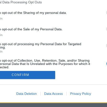
l Data Processing Opt Outs
ini Jr. van, Mbappé, meg Harry Kane, akiket persze lehet szere
Messi és Ronaldo, akik – vélhetően és remélhetően – a játék s
o opt-out of the Sharing of my personal data.
ők számítanak a szupersztároknak a világeseményeken.
In
o opt-out of the Sale of my Personal Data.
In
to opt-out of processing my Personal Data for Targeted
ing.
In
Partnerek:
o opt-out of Collection, Use, Retention, Sale, and/or Sharing
ersonal Data that Is Unrelated with the Purposes for which it
lected.
ztató
Out
CONFIRM
Data Deletion
Data Access
Privacy Policy