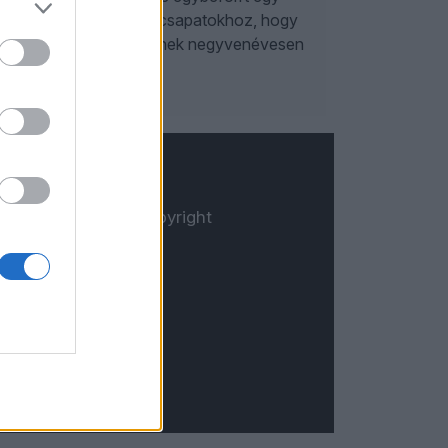
tni, de azért igazolnak csapatokhoz, hogy
zeretete folytán képtelenek negyvenévesen
© Copyright
Öt.hu