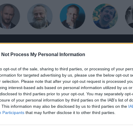
HANGOSKÖNYV
HÍRLEVÉL
HOLMIK
HOME
 Not Process My Personal Information
to opt-out of the sale, sharing to third parties, or processing of your per
formation for targeted advertising by us, please use the below opt-out s
r selection. Please note that after your opt-out request is processed y
eing interest-based ads based on personal information utilized by us or
disclosed to third parties prior to your opt-out. You may separately opt-
losure of your personal information by third parties on the IAB’s list of
. This information may also be disclosed by us to third parties on the
IA
Participants
that may further disclose it to other third parties.
jobb a foci-vb, mint a klubfutball?
ottik, Maldinik, Del Pierók és David Backhemek korszaka, akikn