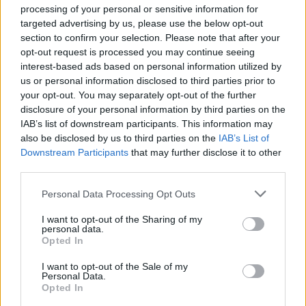
ÖT
Hetvenegy farkas
processing of your personal or sensitive information for
targeted advertising by us, please use the below opt-out
Hetvenegy farkas
section to confirm your selection. Please note that after your
opt-out request is processed you may continue seeing
NÉMETH RÓBERT
interest-based ads based on personal information utilized by
us or personal information disclosed to third parties prior to
your opt-out. You may separately opt-out of the further
„Alkotóként az feladatom, hogy
disclosure of your personal information by third parties on the
megmutassak különböző oldalakat és
IAB’s list of downstream participants. This information may
nézőpontokat” – interjú Breier Ádám
also be disclosed by us to third parties on the
IAB’s List of
filmrendező-íróval
Downstream Participants
that may further disclose it to other
third parties.
Első játékfilmje, a Lefkovicsék gyászolnak
nagy sikert aratott, most pedig egy sok
Personal Data Processing Opt Outs
tekintetben hasonló hangulatú regénnyel
I want to opt-out of the Sharing of my
jelentkezett Breier Ádám. Generációk
personal data.
kapcsolatáról, a nők és a férfiak lelkéről,
Opted In
hagyományokról és hitről, magunkban
I want to opt-out of the Sale of my
elrendezendő dolgokról, metoo-ról és
Personal Data.
Opted In
feminizmusról is beszélgettünk.