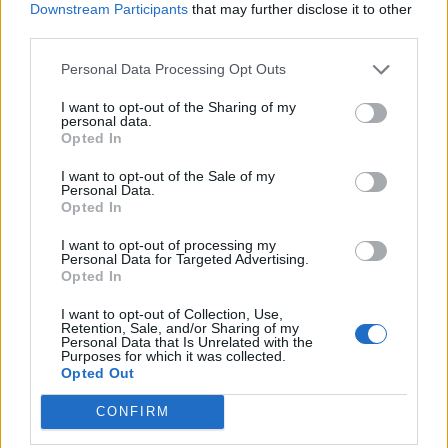
Downstream Participants
that may further disclose it to other
Az ellenzéki üvegplafon – Miért nem fog
third parties.
nyerni Magyar Péter?
Personal Data Processing Opt Outs
Amíg nem tudja a jobboldaliakat is
I want to opt-out of the Sharing of my
megszólítani, addig lehet, hogy nem tud
personal data.
nyerni a Tisza Párt. Magyar Péter személyes
Opted In
hatása nem elég egy évtizedek óta kialakult
I want to opt-out of the Sale of my
árok betemetésére.
Personal Data.
Opted In
I want to opt-out of processing my
BALOGH GÁBOR
1
Personal Data for Targeted Advertising.
Opted In
Aki az Úr jelét cipelte – búcsú Ferenc
I want to opt-out of Collection, Use,
Retention, Sale, and/or Sharing of my
pápától
Personal Data that Is Unrelated with the
Purposes for which it was collected.
Nem értettem egyet azokkal, akik minden
Opted Out
idők legnagyszerűbb pápájaként rajongtak
CONFIRM
érte. Mégis, az életemben regnáló egyházfők
közül őt szerettem a legjobban.