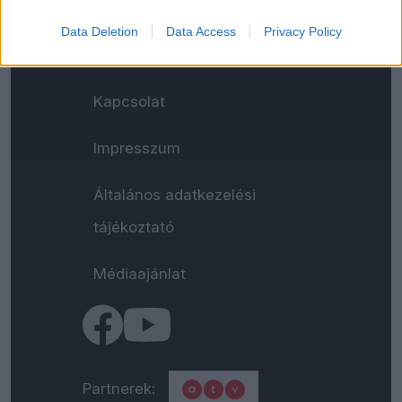
Data Deletion
Data Access
Privacy Policy
Kapcsolat
Impresszum
Általános adatkezelési
tájékoztató
Médiaajánlat
Partnerek: