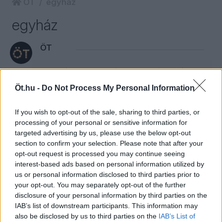
ÖT
egyház
egyház
ÖT
Mire készül a kormány a költségvetéssel
és a Nemzeti Vagyonvisszaszerzési
Öt.hu -
Do Not Process My Personal Information
Hivatallal? | Gavra & Kóczián a
Visszhangkamrában
If you wish to opt-out of the sale, sharing to third parties, or
processing of your personal or sensitive information for
Magyar Péter eddigi parlamenti szerepléséről,
targeted advertising by us, please use the below opt-out
a legutóbbi parlamenti beszédéről és a
section to confirm your selection. Please note that after your
mandátumkorlátozásról is beszélget Gavra
opt-out request is processed you may continue seeing
Gábor és Kóczián Péter a Visszhangkamra
interest-based ads based on personal information utilized by
aktuális adásában.
us or personal information disclosed to third parties prior to
your opt-out. You may separately opt-out of the further
disclosure of your personal information by third parties on the
IAB’s list of downstream participants. This information may
KÓCZIÁN PÉTER
10
also be disclosed by us to third parties on the
IAB’s List of