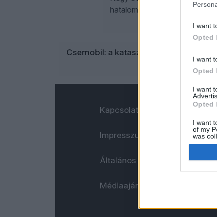
Persona
hatalom természetéről, a követ
I want t
Opted 
Csernobil: a katasztrófa, amely leleple
I want t
Opted 
I want 
Advertis
Opted 
Kapcsolat
I want t
of my P
Impresszum
was col
Opted 
Általános adatkezelési tájéko
Médiaajánlat