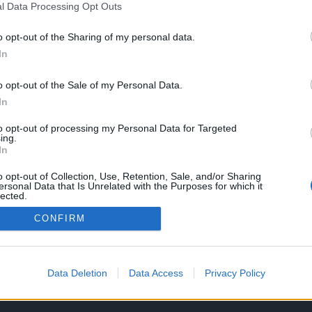
l Data Processing Opt Outs
kezmények nélküliségről és a tragédia társadalmi feldolgozás
o opt-out of the Sharing of my personal data.
In
zte a rendszert - Péter & Gábor
o opt-out of the Sale of my Personal Data.
In
to opt-out of processing my Personal Data for Targeted
ing.
In
o opt-out of Collection, Use, Retention, Sale, and/or Sharing
ersonal Data that Is Unrelated with the Purposes for which it
lected.
Partnerek:
Out
CONFIRM
ztató
Data Deletion
Data Access
Privacy Policy