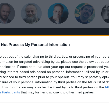
HANGOSKÖNYV
HÍRLEVÉL
HOLMIK
HOME
 Not Process My Personal Information
to opt-out of the sale, sharing to third parties, or processing of your per
formation for targeted advertising by us, please use the below opt-out s
r selection. Please note that after your opt-out request is processed y
eing interest-based ads based on personal information utilized by us or
disclosed to third parties prior to your opt-out. You may separately opt-
losure of your personal information by third parties on the IAB’s list of
. This information may also be disclosed by us to third parties on the
IA
Participants
that may further disclose it to other third parties.
e volt a rendszernek | Csernobil 40. évfordulója a Péte
bili atomkatasztrófa. Karafiáth Orsolya Konok Péterrel és Bal