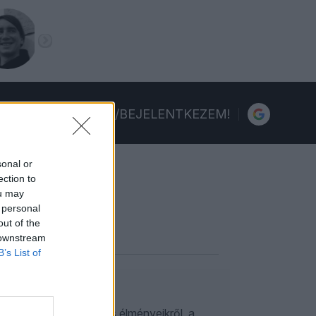
FELIRATKOZOM/BEJELENTKEZEM!
sonal or
ection to
ou may
 personal
out of the
 downstream
B’s List of
r & Gáborban
ogh Gáborral személyes élményeikről, a