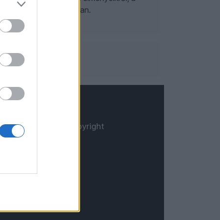
áról beszélget a műsorban.
© Copyright
Öt.hu