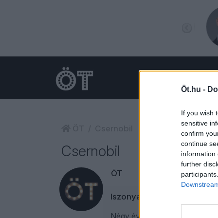
Öt.hu -
Do
If you wish 
sensitive in
ÖT
Csernobil
confirm you
continue se
Csernobil
information 
further disc
ÖT
participants
Downstream 
Iszonyatos erejű leleplezés
Négy évtizede történt a cserno