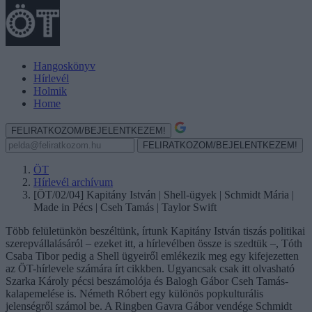
Hangoskönyv
Hírlevél
Holmik
Home
FELIRATKOZOM/BEJELENTKEZEM!
FELIRATKOZOM/BEJELENTKEZEM!
ÖT
Hírlevél archívum
[ÖT/02/04] Kapitány István | Shell-ügyek | Schmidt Mária |
Made in Pécs | Cseh Tamás | Taylor Swift
Több felületünkön beszéltünk, írtunk Kapitány István tiszás politikai
szerepvállalásáról – ezeket itt, a hírlevélben össze is szedtük –, Tóth
Csaba Tibor pedig a Shell ügyeiről emlékezik meg egy kifejezetten
az ÖT-hírlevele számára írt cikkben. Ugyancsak csak itt olvasható
Szarka Károly pécsi beszámolója és Balogh Gábor Cseh Tamás-
kalapemelése is. Németh Róbert egy különös popkulturális
jelenségről számol be. A Ringben Gavra Gábor vendége Schmidt