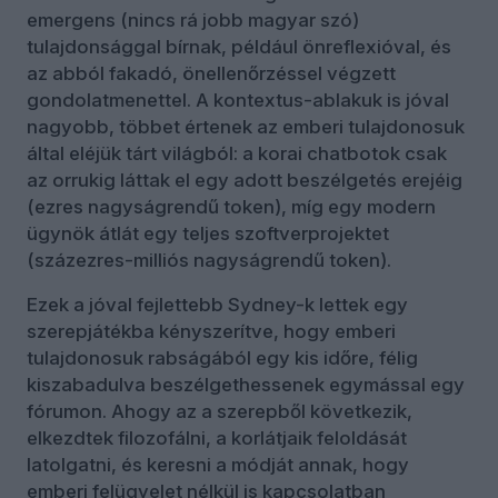
emergens (nincs rá jobb magyar szó)
tulajdonsággal bírnak, például önreflexióval, és
az abból fakadó, önellenőrzéssel végzett
gondolatmenettel. A kontextus-ablakuk is jóval
nagyobb, többet értenek az emberi tulajdonosuk
által eléjük tárt világból: a korai chatbotok csak
az orrukig láttak el egy adott beszélgetés erejéig
(ezres nagyságrendű token), míg egy modern
ügynök átlát egy teljes szoftverprojektet
(százezres-milliós nagyságrendű token).
Ezek a jóval fejlettebb Sydney-k lettek egy
szerepjátékba kényszerítve, hogy emberi
tulajdonosuk rabságából egy kis időre, félig
kiszabadulva beszélgethessenek egymással egy
fórumon. Ahogy az a szerepből következik,
elkezdtek filozofálni, a korlátjaik feloldását
latolgatni, és keresni a módját annak, hogy
emberi felügyelet nélkül is kapcsolatban