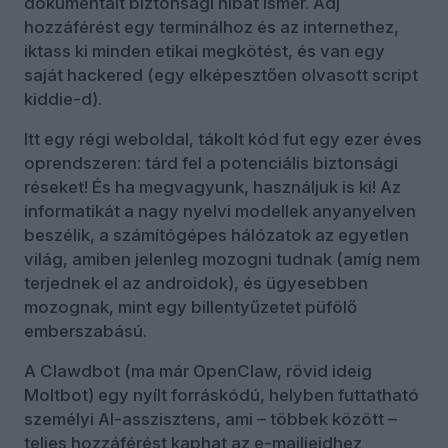
dokumentált biztonsági hibát ismer. Adj
hozzáférést egy terminálhoz és az internethez,
iktass ki minden etikai megkötést, és van egy
saját hackered (egy elképesztően olvasott script
kiddie-d).
Itt egy régi weboldal, tákolt kód fut egy ezer éves
oprendszeren: tárd fel a potenciális biztonsági
réseket! És ha megvagyunk, használjuk is ki! Az
informatikát a nagy nyelvi modellek anyanyelven
beszélik, a számítógépes hálózatok az egyetlen
világ, amiben jelenleg mozogni tudnak (amíg nem
terjednek el az androidok), és ügyesebben
mozognak, mint egy billentyűzetet püfölő
emberszabású.
A Clawdbot (ma már OpenClaw, rövid ideig
Moltbot) egy nyílt forráskódú, helyben futtatható
személyi AI-asszisztens, ami – többek között –
teljes hozzáférést kaphat az e-mailjeidhez