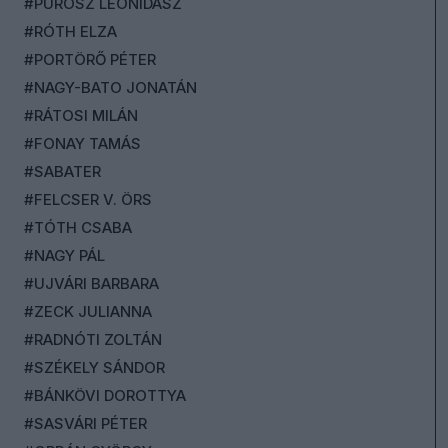
#PUROSZ LEONIDASZ
#RÓTH ELZA
#PORTÖRŐ PÉTER
#NAGY-BATO JONATÁN
#RÁTOSI MILÁN
#FONAY TAMÁS
#SABATER
#FELCSER V. ÖRS
#TÓTH CSABA
#NAGY PÁL
#UJVÁRI BARBARA
#ZECK JULIANNA
#RADNÓTI ZOLTÁN
#SZÉKELY SÁNDOR
#BÁNKÖVI DOROTTYA
#SASVÁRI PÉTER