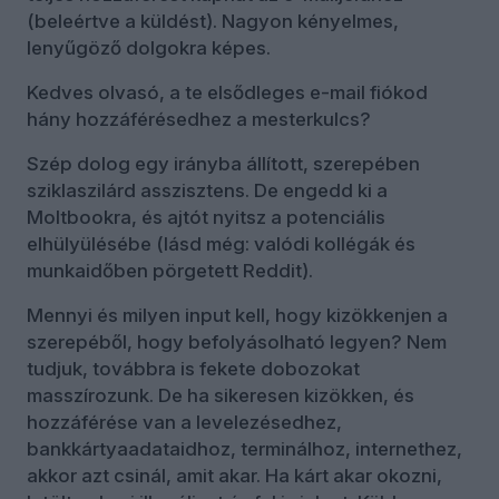
(beleértve a küldést). Nagyon kényelmes,
lenyűgöző dolgokra képes.
Kedves olvasó, a te elsődleges e-mail fiókod
hány hozzáférésedhez a mesterkulcs?
Szép dolog egy irányba állított, szerepében
sziklaszilárd asszisztens. De engedd ki a
Moltbookra, és ajtót nyitsz a potenciális
elhülyülésébe (lásd még: valódi kollégák és
munkaidőben pörgetett Reddit).
Mennyi és milyen input kell, hogy kizökkenjen a
szerepéből, hogy befolyásolható legyen? Nem
tudjuk, továbbra is fekete dobozokat
masszírozunk. De ha sikeresen kizökken, és
hozzáférése van a levelezésedhez,
bankkártyaadataidhoz, terminálhoz, internethez,
akkor azt csinál, amit akar. Ha kárt akar okozni,