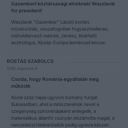
Gazembert köztársasági elnöknek! Waszlavik
for president!
Waszlavik "Gazember" László kortárs
művészóriás, visszafogottan fogyasztóellenes,
műholdtervező mérnök, zenész, titokfejtő
asztrológus, Közép-Európa természeti kincse.
ROSTÁS SZABOLCS
2026. augusztus 6.
Csoda, hogy Románia egyáltalán még
működik
Közel száz napja ügyvivő kormány fungál
Bukarestben, ahol a miniszterelnök nevét a
szegénység szinonimájaként emlegetik, a
matematikus államfő csúnyán elszámolta magát, a
nemzetközi hitelminősítők pedig ugrásra készen