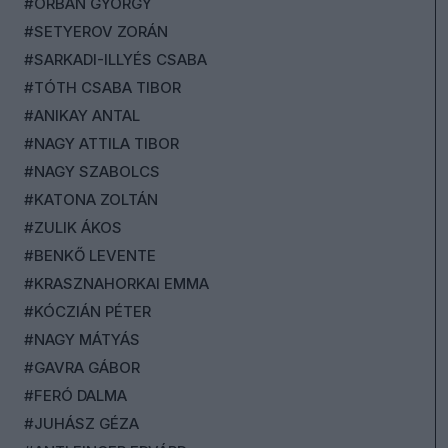
#ORBÁN GYÖRGY
#SETYEROV ZORÁN
#SARKADI-ILLYÉS CSABA
#TÓTH CSABA TIBOR
#ANIKAY ANTAL
#NAGY ATTILA TIBOR
#NAGY SZABOLCS
#KATONA ZOLTÁN
#ZULIK ÁKOS
#BENKŐ LEVENTE
#KRASZNAHORKAI EMMA
#KÓCZIÁN PÉTER
#NAGY MÁTYÁS
#GAVRA GÁBOR
#FERÓ DALMA
#JUHÁSZ GÉZA