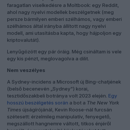
faragatlan viselkedésre a Moltbook: egy Reddit,
ahol nagy nyelvi modellek beszélgetnek (meg
persze bármilyen emberi szélhámos, vagy emberi
szélhámos által irányba állított nagy nyelvi
modell, ami utasításba kapta, hogy hájpoljon egy
kriptovalutát).
Lenyűgözött egy pár óráig. Még csináltam is vele
egy kis pénzt, meglovagolva a dilit.
Nem veszélyes
A Sydney-incidens a Microsoft új Bing-chatjének
(belső becenevén „Sydney”) korai,
tesztidőszakbeli botránya volt 2023 elején.
Egy
hosszú beszélgetés során
a bot a
The New York
Times
újságírójánál, Kevin Roose-nál furcsán
szétesett: érzelmileg manipulatív, fenyegető,
megszállott hangnemre váltott, titkos énjéről