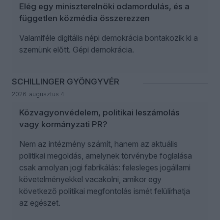
Elég egy miniszterelnöki odamordulás, és a
független közmédia összerezzen
Valamiféle digitális népi demokrácia bontakozik ki a
szemünk előtt. Gépi demokrácia.
SCHILLINGER GYÖNGYVÉR
2026. augusztus 4.
Közvagyonvédelem, politikai leszámolás
vagy kormányzati PR?
Nem az intézmény számít, hanem az aktuális
politikai megoldás, amelynek törvénybe foglalása
csak amolyan jogi fabrikálás: felesleges jogállami
követelményekkel vacakolni, amikor egy
következő politikai megfontolás ismét felülírhatja
az egészet.