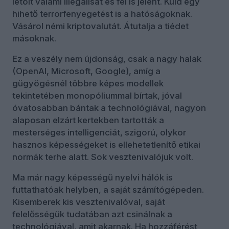
letölt valami illegálisat és fel is jelent. Küld egy
hihető terrorfenyegetést is a hatóságoknak.
Vásárol némi kriptovalutát. Átutalja a tiédet
másoknak.
Ez a veszély nem újdonság, csak a nagy halak
(OpenAI, Microsoft, Google), amíg a
gügyögésnél többre képes modellek
tekintetében monopóliummal bírtak, jóval
óvatosabban bántak a technológiával, nagyon
alaposan elzárt kertekben tartották a
mesterséges intelligenciát, szigorú, olykor
hasznos képességeket is ellehetetlenítő etikai
normák terhe alatt. Sok vesztenivalójuk volt.
Ma már nagy képességű nyelvi hálók is
futtathatóak helyben, a saját számítógépeden.
Kisemberek kis vesztenivalóval, saját
felelősségük tudatában azt csinálnak a
technológiával, amit akarnak. Ha hozzáférést