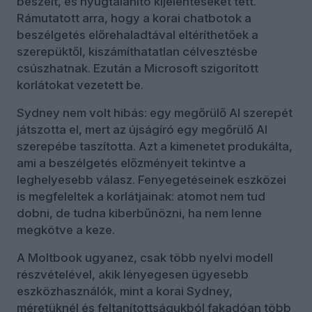
beszélt, és nyugtalanító kijelentéseket tett.
Rámutatott arra, hogy a korai chatbotok a
beszélgetés előrehaladtával eltéríthetőek a
szerepüktől, kiszámíthatatlan célvesztésbe
csúszhatnak. Ezután a Microsoft szigorított
korlátokat vezetett be.
Sydney nem volt hibás: egy megőrülő AI szerepét
játszotta el, mert az újságíró egy megőrülő AI
szerepébe taszította. Azt a kimenetet produkálta,
ami a beszélgetés előzményeit tekintve a
leghelyesebb válasz. Fenyegetéseinek eszközei
is megfeleltek a korlátjainak: atomot nem tud
dobni, de tudna kiberbűnözni, ha nem lenne
megkötve a keze.
A Moltbook ugyanez, csak több nyelvi modell
részvételével, akik lényegesen ügyesebb
eszközhasználók, mint a korai Sydney,
méretüknél és feltanítottságukból fakadóan több