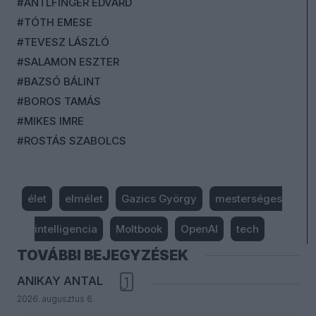
#ANTLFINGER EDVÁRD
#TÓTH EMESE
#TEVESZ LÁSZLÓ
#SALAMON ESZTER
#BAZSÓ BÁLINT
#BOROS TAMÁS
#MIKES IMRE
#ROSTÁS SZABOLCS
élet
elmélet
Gazics György
mesterséges
intelligencia
Moltbook
OpenAI
tech
TOVÁBBI BEJEGYZÉSEK
ANIKAY ANTAL
1
2026. augusztus 6.