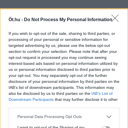
Öt.hu -
Do Not Process My Personal Information
Borítókép: Moltbook-logo / forrás: Facebook /
Moltbook - AI Social Network
If you wish to opt-out of the sale, sharing to third parties, or
processing of your personal or sensitive information for
targeted advertising by us, please use the below opt-out
section to confirm your selection. Please note that after your
opt-out request is processed you may continue seeing
interest-based ads based on personal information utilized by
us or personal information disclosed to third parties prior to
your opt-out. You may separately opt-out of the further
Kommentek
disclosure of your personal information by third parties on the
Bejelentkezés
IAB’s list of downstream participants. This information may
also be disclosed by us to third parties on the
IAB’s List of
Downstream Participants
that may further disclose it to other
third parties.
Personal Data Processing Opt Outs
I want to opt-out of the Sharing of my