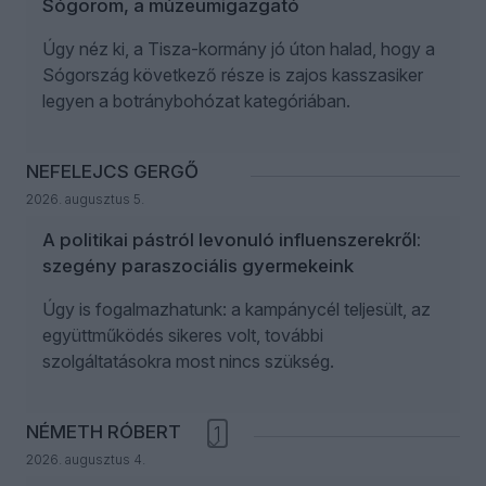
Sógorom, a múzeumigazgató
Úgy néz ki, a Tisza-kormány jó úton halad, hogy a
Sógország következő része is zajos kasszasiker
legyen a botránybohózat kategóriában.
NEFELEJCS GERGŐ
2026. augusztus 5.
A politikai pástról levonuló influenszerekről:
szegény paraszociális gyermekeink
Úgy is fogalmazhatunk: a kampánycél teljesült, az
együttműködés sikeres volt, további
szolgáltatásokra most nincs szükség.
NÉMETH RÓBERT
1
2026. augusztus 4.