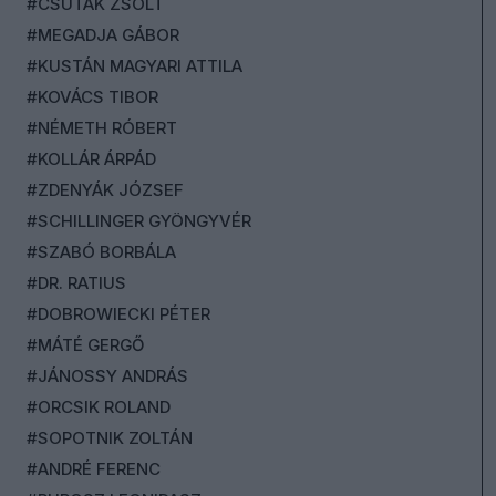
#CSUTAK ZSOLT
#MEGADJA GÁBOR
#KUSTÁN MAGYARI ATTILA
#KOVÁCS TIBOR
#NÉMETH RÓBERT
#KOLLÁR ÁRPÁD
#ZDENYÁK JÓZSEF
#SCHILLINGER GYÖNGYVÉR
#SZABÓ BORBÁLA
#DR. RATIUS
#DOBROWIECKI PÉTER
#MÁTÉ GERGŐ
#JÁNOSSY ANDRÁS
#ORCSIK ROLAND
#SOPOTNIK ZOLTÁN
#ANDRÉ FERENC