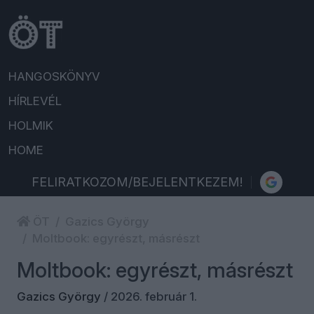
HANGOSKÖNYV
HÍRLEVÉL
HOLMIK
HOME
FELIRATKOZOM/BEJELENTKEZEM!
ÖT
Gazics György
Moltbook: egyrészt, másrészt
Moltbook: egyrészt, másrészt
Gazics György
/
2026. február 1.