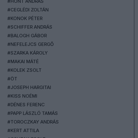
#HONT ANDRÁS
#CEGLÉDI ZOLTÁN
#KONOK PÉTER
#SCHIFFER ANDRÁS
#BALOGH GÁBOR
#NEFELEJCS GERGŐ
#SZARKA KÁROLY
#MAKAI MÁTÉ
#KOLEK ZSOLT
#ÖT
#JOSEPH HARGITAI
#KISS NOÉMI
#DÉNES FERENC
#PAPP LÁSZLÓ TAMÁS
#TOROCZKAY ANDRÁS
#KERT ATTILA