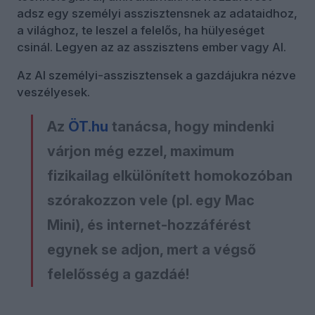
adsz egy személyi asszisztensnek az adataidhoz,
a világhoz, te leszel a felelős, ha hülyeséget
csinál. Legyen az az asszisztens ember vagy AI.
Az AI személyi-asszisztensek a gazdájukra nézve
veszélyesek.
Az
ÖT.hu
tanácsa, hogy mindenki
várjon még ezzel, maximum
fizikailag elkülönített homokozóban
szórakozzon vele (pl. egy Mac
Mini), és internet-hozzáférést
egynek se adjon, mert a végső
felelősség a gazdáé!