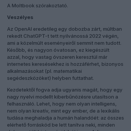
A Moltbook szórakoztató.
Veszélyes
Az OpenAI eredetileg egy dobozba zárt, múltban
rekedt ChatGPT-t tett nyilvánossá 2022 végén,
ami a közelmúlt eseményeiről semmit nem tudott.
Később, és nagyon óvatosan, ez kiegészült
azzal, hogy vastag óvszeren keresztül már
internetes keresésekhez is hozzáférhet, bizonyos
alkalmazásokat (pl. matematikai
segédeszközöket) helyben futtathat.
Kezdetektől fogva adja ugyanis magát, hogy egy
nagy nyelvi modellt kiberbűnözésre utasítson a
felhasználó. Lehet, hogy nem olyan intelligens,
nem olyan kreatív, mint egy ember, de a lexikális
tudása meghaladja a humán halandóét: az összes
elérhető forráskód be lett tanítva neki, minden