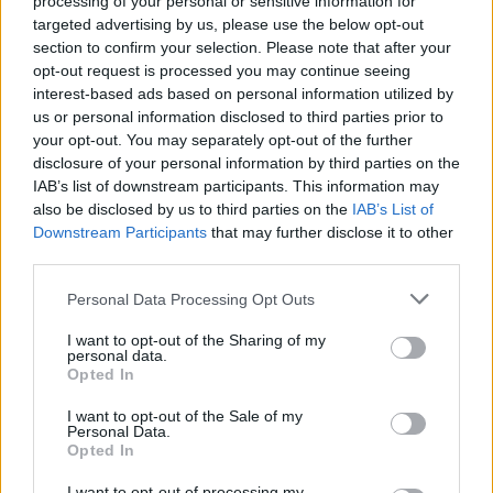
processing of your personal or sensitive information for
ÖT
Permanens Vakáció
targeted advertising by us, please use the below opt-out
Permanens Vakáció
section to confirm your selection. Please note that after your
opt-out request is processed you may continue seeing
interest-based ads based on personal information utilized by
NEFELEJCS GERGŐ
43
us or personal information disclosed to third parties prior to
your opt-out. You may separately opt-out of the further
Budapest bulinegyednek látszik, de
disclosure of your personal information by third parties on the
valójában kocsmasivatag – a Margit-
IAB’s list of downstream participants. This information may
also be disclosed by us to third parties on the
negyed-balhéról
IAB’s List of
Downstream Participants
that may further disclose it to other
Európa más városaiban a vigalmi negyedek
third parties.
mellett létezik a helyi lakosság
Personal Data Processing Opt Outs
vérmérsékletéhez illő helyi, kerületi
vendéglátás is. Budapesten a helyzet viszont
I want to opt-out of the Sharing of my
personal data.
láthatóan átlendült a végletes koncentráció
Opted In
felé. Abból a szempontból is, hogy egyre
inkább a nagy láncok és vendéglátóipari
I want to opt-out of the Sale of my
Personal Data.
nagyvállalatok uralják az éjszakát.
Opted In
I want to opt-out of processing my