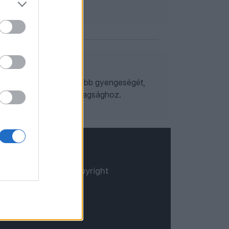
zerzett vagyonok legnagyobb gyengeségét,
llalással szerzett gazdagsághoz.
© Copyright
Öt.hu