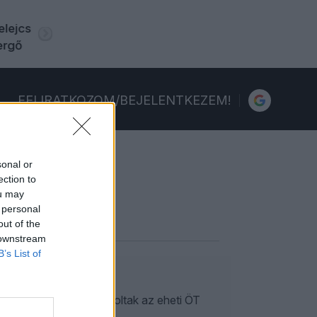
FELIRATKOZOM/BEJELENTKEZEM!
sonal or
ection to
ou may
 personal
out of the
 downstream
B’s List of
dám megszólalt. Ezek voltak az eheti ÖT