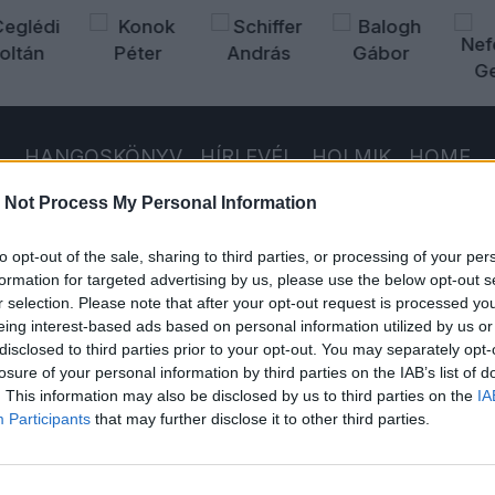
HANGOSKÖNYV
HÍRLEVÉL
HOLMIK
HOME
 Not Process My Personal Information
to opt-out of the sale, sharing to third parties, or processing of your per
formation for targeted advertising by us, please use the below opt-out s
r selection. Please note that after your opt-out request is processed y
eing interest-based ads based on personal information utilized by us or
disclosed to third parties prior to your opt-out. You may separately opt-
losure of your personal information by third parties on the IAB’s list of
. This information may also be disclosed by us to third parties on the
IA
Participants
that may further disclose it to other third parties.
az eheti ÖT
kciós listáról. A Fidesz, a Tisza és az EU-pénzek. Matolcsy Á