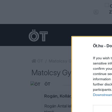
Öt.hu -
Do
If you wish 
ÖT
Matolcsy György
sensitive in
confirm you
Matolcsy György
continue se
information 
ÖT
further disc
participants
Downstream 
Rogán, Kollár, Matolcsy – ez volt 
Rogán Antal lekerült az amerikai szan