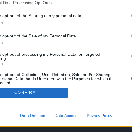
l Data Processing Opt Outs
o opt-out of the Sharing of my personal data.
In
– a teljesítmény nélküli vagyon átka
o opt-out of the Sale of my Personal Data.
In
ult turbulencia felszínre hozta a valódi teljesítmény nélkül s
nlítanak a lottónyereményhez, mint a munkával és kockázatvá
to opt-out of processing my Personal Data for Targeted
ing.
In
o opt-out of Collection, Use, Retention, Sale, and/or Sharing
ersonal Data that Is Unrelated with the Purposes for which it
lected.
Out
CONFIRM
Partnerek:
Data Deletion
Data Access
Privacy Policy
ztató