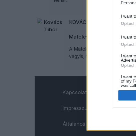
témái.
Persona
I want t
KOVÁCS TIBOR
14
Opted 
Matolcsy, a lottómilliárdos 
I want t
Opted 
A Matolcsy család körül kialak
vagyis, hogy azok jobban haso
I want 
Advertis
Opted 
I want t
of my P
was col
Opted 
Kapcsolat
Impresszum
Általános adatkezelési tájéko