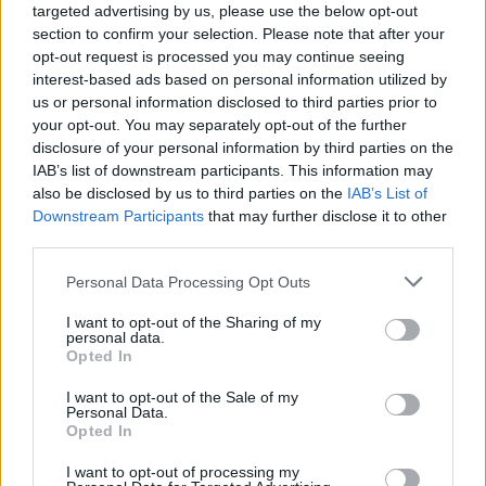
ÖT
Maribor
targeted advertising by us, please use the below opt-out
section to confirm your selection. Please note that after your
Maribor
opt-out request is processed you may continue seeing
interest-based ads based on personal information utilized by
us or personal information disclosed to third parties prior to
SZARKA KÁROLY
1
your opt-out. You may separately opt-out of the further
disclosure of your personal information by third parties on the
Trieszt vagy Trst, Ljubljana vagy
IAB’s list of downstream participants. This information may
Laibach? | Balkáni képeslapok, 3. rész
also be disclosed by us to third parties on the
IAB’s List of
Downstream Participants
that may further disclose it to other
A Balkánt az utóbbi néhány évben szerettem
third parties.
meg, annyira, hogy azóta igyekszem minden
nyáron eljutni oda, és a lehető legkevesebb
Personal Data Processing Opt Outs
pénzből a lehető legtöbb helyet útba ejteni.
I want to opt-out of the Sharing of my
De hol kezdődik a Balkán? A majdnem
personal data.
osztrák Szlovénia még oda tartozik? És ha
Opted In
igen, akkor esetleg oda tartozik a kicsit
I want to opt-out of the Sale of my
osztrák, kicsit szlovén Trieszt is?
Personal Data.
Opted In
I want to opt-out of processing my