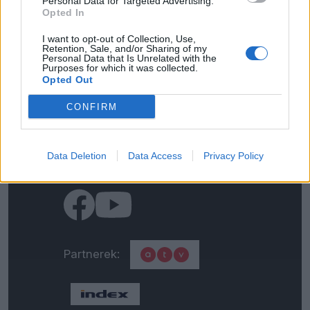
Personal Data for Targeted Advertising.
Opted In
Kapcsolat
I want to opt-out of Collection, Use,
Retention, Sale, and/or Sharing of my
Personal Data that Is Unrelated with the
Impresszum
Purposes for which it was collected.
Opted Out
Általános adatkezelési
CONFIRM
tájékoztató
Data Deletion
Data Access
Privacy Policy
Médiaajánlat
Partnerek: