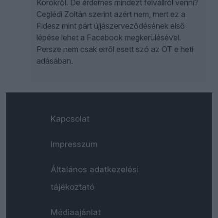
Körökről. De érdemes mindezt félvállról venni?
Ceglédi Zoltán szerint azért nem, mert ez a
Fidesz mint párt újjászerveződésének első
lépése lehet a Facebook megkerülésével.
Persze nem csak erről esett szó az ÖT e heti
adásában.
Kapcsolat
Impresszum
Általános adatkezelési
tájékoztató
Médiaajánlat