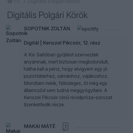
ÖT
Digitális Polgári Körök
Digitális Polgári Körök
SOPOTNIK ZOLTÁN
Digitál | Kenszel Pikcsör, 12. rész
A Kis Sarlóban gyűjtést szerveztek
anyámnak, mert biztosan megbolondult,
hátha kell a pénz, hogy elvigyem egy jó
pszichiáterhez, sámánhoz, vajákoshoz.
Mondtam nekik, fölösleges, őt még egy
államcsőd sem tudná meggyógyítani. A
Kenszel Pikcsör című rövidpróza-sorozat
tizenkettedik része.
MAKAI MÁTÉ
1