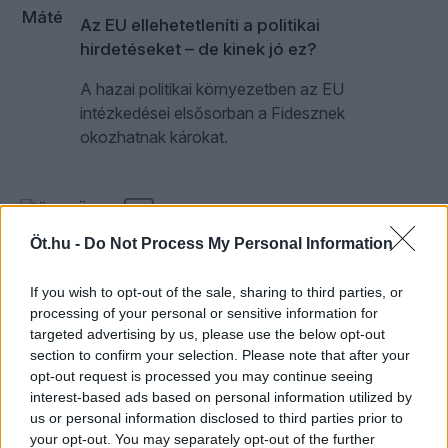
Az EU ellehetetleníti a politikai
hirdetéseket – de kinek jó ez?
A hazai politikai környezetben az EU
intézkedései elsősorban a Fidesznek
okozhatnak károkat.
ÖT
10
Öt.hu -
Do Not Process My Personal Information
Drámai szezonnyitó a parlamentben,
„Zsolti bácsi”-ügy, DPK-nagygyűlés,
If you wish to opt-out of the sale, sharing to third parties, or
influenszer-tüntetés 2.0 – ez volt az ÖT
processing of your personal or sensitive information for
targeted advertising by us, please use the below opt-out
Az ÖT újra az ATV csatornáján, innentől kedd
section to confirm your selection. Please note that after your
este jelentkezik. Erre a hétre is jutott politikai
opt-out request is processed you may continue seeing
botrány bőven.
interest-based ads based on personal information utilized by
us or personal information disclosed to third parties prior to
your opt-out. You may separately opt-out of the further