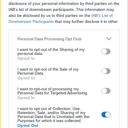
disclosure of your personal information by third parties on the
ÖT
1
IAB’s list of downstream participants. This information may
also be disclosed by us to third parties on the
IAB’s List of
Ceglédi: Be a Fideszbe, be a Tiszába!
Downstream Participants
that may further disclose it to other
third parties.
Ceglédi Zoltán a Monológ Extra legfrissebb
adásában leleplezi, hogyan veri át
Personal Data Processing Opt Outs
szimpatizánsait nagyon hasonló módszerrel a
I want to opt-out of the Sharing of my
Fidesz és a Tisza.
personal data.
Opted In
I want to opt-out of the Sale of my
Personal Data.
Itt Fidesz és a Tisza közös, sötét titka -
Opted In
Ceglédi Zoltán leleplezi a trükköt!
I want to opt-out of processing my
Personal Data for Targeted Advertising.
Opted In
ÖT
1
I want to opt-out of Collection, Use,
Retention, Sale, and/or Sharing of my
Personal Data that Is Unrelated with the
Orbán Viktor és Magyar Péter a hálózat
Purposes for which it was collected.
csapdájában: Csintalan vs. Deák a
Opted Out