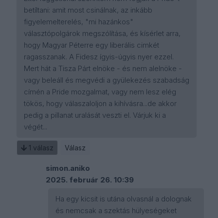
betíltani: amit most csinálnak, az inkább
figyelemelterelés, "mi hazánkos"
választópolgárok megszólítása, és kísérlet arra,
hogy Magyar Péterre egy liberális cimkét
ragasszanak. A Fidesz ígyis-úgyis nyer ezzel.
Mert hát a Tisza Párt elnöke - és nem alelnöke -
vagy beleáll és megvédi a gyülekezés szabadság
címén a Pride mozgalmat, vagy nem lesz elég
tökös, hogy válaszaloljon a kihívásra...de akkor
pedig a pillanat uralását veszti el. Várjuk ki a
végét...
1
válasz
Válasz
simon.aniko
2025. február 26. 10:39
Ha egy kicsit is utána olvasnál a dolognak
és nemcsak a szektás hülyeségeket