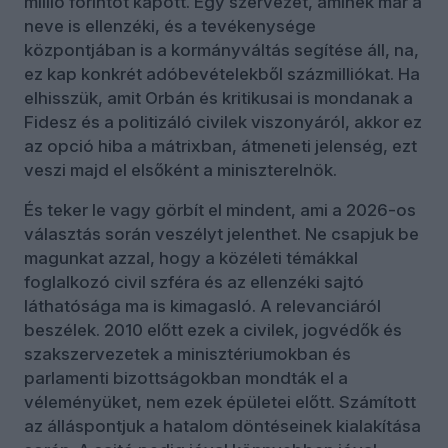
millió forintot kapott. Egy szervezet, aminek már a
neve is ellenzéki, és a tevékenysége
központjában is a kormányváltás segítése áll, na,
ez kap konkrét adóbevételekből százmilliókat. Ha
elhisszük, amit Orbán és kritikusai is mondanak a
Fidesz és a politizáló civilek viszonyáról, akkor ez
az opció hiba a mátrixban, átmeneti jelenség, ezt
veszi majd el elsőként a miniszterelnök.
És teker le vagy görbít el mindent, ami a 2026-os
választás során veszélyt jelenthet. Ne csapjuk be
magunkat azzal, hogy a közéleti témákkal
foglalkozó civil szféra és az ellenzéki sajtó
láthatósága ma is kimagasló. A relevanciáról
beszélek. 2010 előtt ezek a civilek, jogvédők és
szakszervezetek a minisztériumokban és
parlamenti bizottságokban mondták el a
véleményüket, nem ezek épületei előtt. Számított
az álláspontjuk a hatalom döntéseinek kialakítása