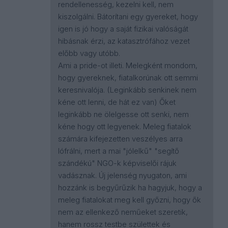
rendellenesség, kezelni kell, nem
kiszolgálni. Bátorítani egy gyereket, hogy
igen is jó hogy a saját fizikai valóságát
hibásnak érzi, az katasztrófához vezet
előbb vagy utóbb.
Ami a pride-ot illeti. Melegként mondom,
hogy gyereknek, fiatalkorúnak ott semmi
keresnivalója. (Leginkább senkinek nem
kéne ott lenni, de hát ez van) Őket
leginkább ne ölelgesse ott senki, nem
kéne hogy ott legyenek. Meleg fiatalok
számára kifejezetten veszélyes arra
lófrálni, mert a mai "jólelkű" "segítő
szándékú" NGO-k képviselői rájuk
vadásznak. Új jelenség nyugaton, ami
hozzánk is begyűrűzik ha hagyjuk, hogy a
meleg fiatalokat meg kell győzni, hogy ők
nem az ellenkező neműeket szeretik,
hanem rossz testbe születtek és