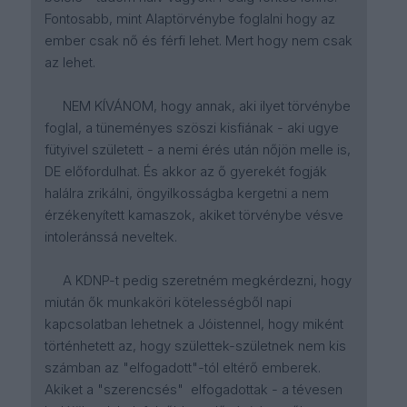
Fontosabb, mint Alaptörvénybe foglalni hogy az
ember csak nő és férfi lehet. Mert hogy nem csak
az lehet.
NEM KÍVÁNOM, hogy annak, aki ilyet törvénybe
foglal, a tüneményes szöszi kisfiának - aki ugye
fütyivel született - a nemi érés után nőjön melle is,
DE előfordulhat. És akkor az ő gyerekét fogják
halálra zrikálni, öngyilkosságba kergetni a nem
érzékenyített kamaszok, akiket törvénybe vésve
intoleránssá neveltek.
A KDNP-t pedig szeretném megkérdezni, hogy
miután ők munkaköri kötelességből napi
kapcsolatban lehetnek a Jóistennel, hogy miként
történhetett az, hogy születtek-születnek nem kis
számban az "elfogadott"-tól eltérő emberek.
Akiket a "szerencsés" elfogadottak - a tévesen