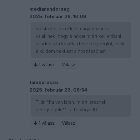
mediarendorseg
2025. február 26. 10:08
mostantól, ha el kell magyaráznom
valakinek, hogy a nőket miért kell eltiltani
mindenfajta közéleti tevékenységtől, csak
elküldöm neki ezt a hozzászólást
1
válasz
Válasz
tamburaszo
2025. február 26. 08:34
Tl;dr: "ha van Isten, miért léteznek
betegségek?" -> Teológia 101.
1
válasz
Válasz