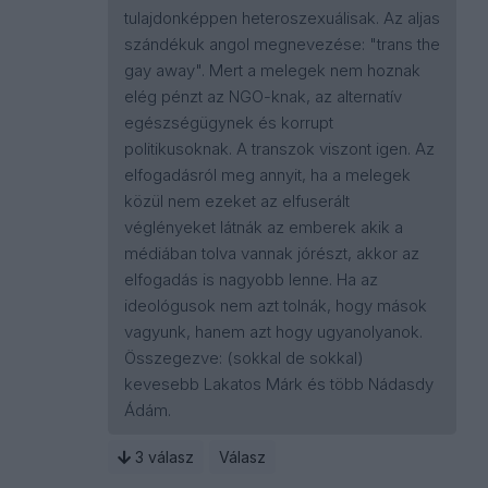
tulajdonképpen heteroszexuálisak. Az aljas
szándékuk angol megnevezése: "trans the
gay away". Mert a melegek nem hoznak
elég pénzt az NGO-knak, az alternatív
egészségügynek és korrupt
politikusoknak. A transzok viszont igen. Az
elfogadásról meg annyit, ha a melegek
közül nem ezeket az elfuserált
véglényeket látnák az emberek akik a
médiában tolva vannak jórészt, akkor az
elfogadás is nagyobb lenne. Ha az
ideológusok nem azt tolnák, hogy mások
vagyunk, hanem azt hogy ugyanolyanok.
Összegezve: (sokkal de sokkal)
kevesebb Lakatos Márk és több Nádasdy
Ádám.
3
válasz
Válasz