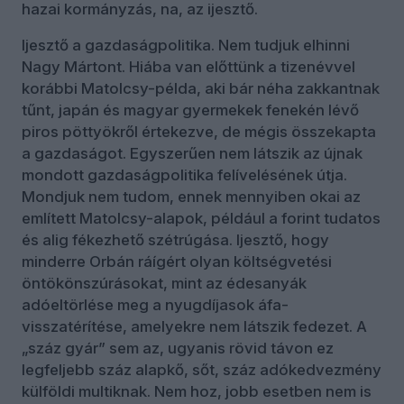
hazai kormányzás, na, az ijesztő.
Ijesztő a gazdaságpolitika. Nem tudjuk elhinni
Nagy Mártont. Hiába van előttünk a tizenévvel
korábbi Matolcsy-példa, aki bár néha zakkantnak
tűnt, japán és magyar gyermekek fenekén lévő
piros pöttyökről értekezve, de mégis összekapta
a gazdaságot. Egyszerűen nem látszik az újnak
mondott gazdaságpolitika felívelésének útja.
Mondjuk nem tudom, ennek mennyiben okai az
említett Matolcsy-alapok, például a forint tudatos
és alig fékezhető szétrúgása. Ijesztő, hogy
minderre Orbán ráígért olyan költségvetési
öntökönszúrásokat, mint az édesanyák
adóeltörlése meg a nyugdíjasok áfa-
visszatérítése, amelyekre nem látszik fedezet. A
„száz gyár” sem az, ugyanis rövid távon ez
legfeljebb száz alapkő, sőt, száz adókedvezmény
külföldi multiknak. Nem hoz, jobb esetben nem is