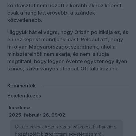
kontrasztot nem hozott a korábbiakhoz képest,
csak a hang lett erősebb, a szándék
közvetlenebb.
Higgyük hát el végre, hogy Orbán politikája ez, és
ehhez képest mondjunk mást. Például azt, hogy
mi olyan Magyarországot szeretnénk, ahol a
miniszterelnök nem akarja, és nem is tudja
megtiltani, hogy legyen évente egyszer egy ilyen
színes, szivárványos utcabál. Ott találkozunk.
Kommentek
Bejelentkezés
kuszkusz
2025. február 26. 09:02
Össze vannak keveredve a válaszok. Én Rankine
hozzászólót biztosítottam egyetértésemről,