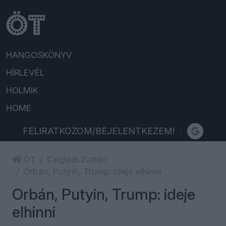
HANGOSKÖNYV
HÍRLEVÉL
HOLMIK
HOME
FELIRATKOZOM/BEJELENTKEZEM!
ÖT
Ceglédi Zoltán
Orbán, Putyin, Trump: ideje elhinni
Orbán, Putyin, Trump: ideje
elhinni