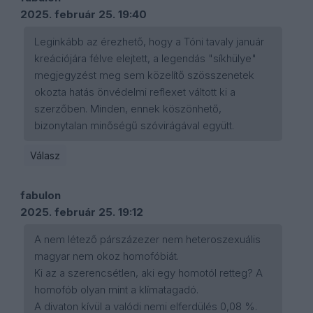
2025. február 25. 19:40
Leginkább az érezhető, hogy a Tóni tavaly január
kreációjára félve elejtett, a legendás "síkhülye"
megjegyzést meg sem közelítő szösszenetek
okozta hatás önvédelmi reflexet váltott ki a
szerzőben. Minden, ennek köszönhető,
bizonytalan minőségű szóvirágával együtt.
Válasz
fabulon
2025. február 25. 19:12
A nem létező párszázezer nem heteroszexuális
magyar nem okoz homofóbiát.
Ki az a szerencsétlen, aki egy homotól retteg? A
homofób olyan mint a klímatagadó.
A divaton kívül a valódi nemi elferdülés 0,08 %.