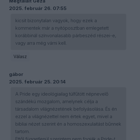
Megtalált Géza
2025. február 26. 07:55
kicsit bizonytalan vagyok, hogy ezek a
kommentek már a nyitóposztban emlegetett
korábbinál színvonalasabb párbeszéd részei-e,
vagy arra még várni kell.
Válasz
gábor
2025. február 25. 20:14
A Pride egy ideológiailag túlfűtött népnevelő
szándékú mozgalom, amelynek célja a
társadalom világnézetének befolyásolása. És én
ezzel a világnézettel nem értek egyet, mivel a
bibliai nézet szerint én a homoszexulaitást bűnnek
tartom.
Ettől függetlenül szerintem nem fogják a Pride-t