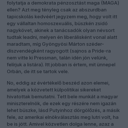
folytatja a demokrata pénzosztást maga (MAGA)
ellen? Azt meg tényleg csak az abszurdban
tapicskolás kedvéért jegyzem meg, hogy volt itt
egy vállaltan homoszexuális, büszkén zsidó
nagykövet, akinek a tanácsadók olyan névsort
tudtak leadni, melyen én liberálisként vonal alatt
maradtam, míg Gyöngyösi Márton széder-
díszvendégként ragyogott (sajnos a Pride-ra
nem vitte ki Pressman, talán idén jön velünk,
felírjuk a listára). Itt jobban is értem, mit ünnepel
Orbán, de itt se tartok vele.
No, eddig az évértékelő beszéd azon elemei,
amelyek a közvetett külpolitikai sikereket
hivatottak bemutatni. Tett bele munkát a magyar
miniszterelnök, de ezek egy részére nem igazán
lehet büszke, lásd Putyinhoz dörgölőzés, a másik
fele, az amerikai elnökválasztás meg lutri volt, ha
be is jött. Amivel közvetlen dolga lenne, azaz a