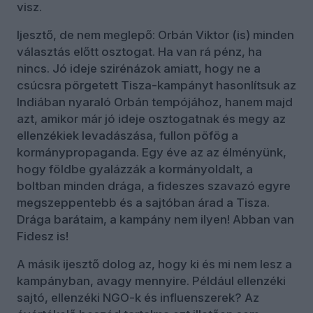
visz.
Ijesztő, de nem meglepő: Orbán Viktor (is) minden
választás előtt osztogat. Ha van rá pénz, ha
nincs. Jó ideje szirénázok amiatt, hogy ne a
csúcsra pörgetett Tisza-kampányt hasonlítsuk az
Indiában nyaraló Orbán tempójához, hanem majd
azt, amikor már jó ideje osztogatnak és megy az
ellenzékiek levadászása, fullon pöfög a
kormánypropaganda. Egy éve az az élményünk,
hogy földbe gyalázzák a kormányoldalt, a
boltban minden drága, a fideszes szavazó egyre
megszeppentebb és a sajtóban árad a Tisza.
Drága barátaim, a kampány nem ilyen! Abban van
Fidesz is!
A másik ijesztő dolog az, hogy ki és mi nem lesz a
kampányban, avagy mennyire. Például ellenzéki
sajtó, ellenzéki NGO-k és influenszerek? Az