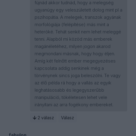
fújnád akkor tudnád, hogy a melegség
ugyanúgy egy veleszületett dolog mint pl a
pszihopátia. A melegek, transzok agyának
morfológiája (felépítése) más mint a
heteróké. Tehát senkit nem lehet meleggé
tenni. Alapból mi közöd más emberek
magánéletéhez, milyen jogon akarod
megmondani másnak, hogy hogy éljen.
Amíg két felnőtt ember megegyezéses
kapcsolata addig senkinek még a
törvénynek sincs joga beleszólni. Te vagy
az élő példa rá hogy a vallás az egyik
leghatásosabb és legegyszerűbb
manipuláció, tökéletesen lehet vele
irányítani az arra fogékony embereket.
2
válasz
Válasz
fabulon