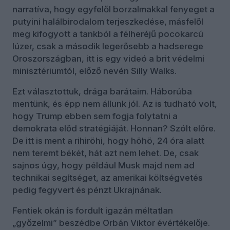
narratíva, hogy egyfelől borzalmakkal fenyeget a
putyini halálbirodalom terjeszkedése, másfelől
meg kifogyott a tankból a félheréjű pocokarcú
lúzer, csak a második legerősebb a hadserege
Oroszországban, itt is egy videó a brit védelmi
minisztériumtól, előző nevén Silly Walks.
Ezt választottuk, drága barátaim. Háborúba
mentünk, és épp nem állunk jól. Az is tudható volt,
hogy Trump ebben sem fogja folytatni a
demokrata előd stratégiáját. Honnan? Szólt előre.
De itt is ment a rihiröhi, hogy höhö, 24 óra alatt
nem teremt békét, hát azt nem lehet. De, csak
sajnos úgy, hogy például Musk majd nem ad
technikai segítséget, az amerikai költségvetés
pedig fegyvert és pénzt Ukrajnának.
Fentiek okán is fordult igazán méltatlan
„győzelmi” beszédbe Orbán Viktor évértékelője.