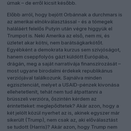
úrnak – de erről kicsit később.
Előbb arról, hogy bejött Orbánnak a durchmars is
az amerikai elnökválasztással - és a tömegek
haláláért felelős Putyin után végre higgyük el
Trumpot is. Neki Amerika az első, nem mi, és
üzletet akar kötni, nem barátságkarkötőt.
Egyébként a demokrata kurzus sem szívjóságot,
hanem cseppfolyós gázt küldött Európába,
drágán, meg a saját narratívája finanszírozását –
most ugyane birodalmi érdekek republikánus
verziójával találkozunk. Sajnálva minden
egzisztenciát, melyet a USAID-pénzek kivonása
ellehetetlenít, tehát nem tud átpattanni a
brüsszeli verzióra, őszintén kérdem az
érintetteket: meglepődtetek? Akár azon, hogy a
két jelölt közül nyerhet az is, akinek egyszer már
sikerült (Trump), nem csak az, aki előválasztást
se tudott (Harris)? Akár azon, hogy Trump nem