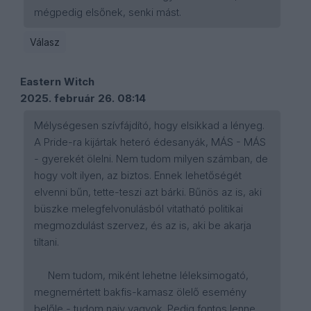
mégpedig elsőnek, senki mást.
Válasz
Eastern Witch
2025. február 26. 08:14
Mélységesen szívfájdító, hogy elsikkad a lényeg.
A Pride-ra kijártak heteró édesanyák, MÁS - MÁS
- gyerekét ölelni. Nem tudom milyen számban, de
hogy volt ilyen, az biztos. Ennek lehetőségét
elvenni bűn, tette-teszi azt bárki. Bűnös az is, aki
büszke melegfelvonulásból vitatható politikai
megmozdulást szervez, és az is, aki be akarja
tiltani.
Nem tudom, miként lehetne léleksimogató,
megnemértett bakfis-kamasz ölelő esemény
belőle - tudom naiv vagyok. Pedig fontos lenne.