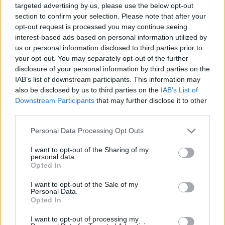
ezzel a homofób gesztussal igyekeznének
targeted advertising by us, please use the below opt-out
megfogni. És pláne tudom, hogy Orbán olyan
section to confirm your selection. Please note that after your
törésvonalakat keres, amelyek egyik oldalán ott
opt-out request is processed you may continue seeing
az ő intakt relatív többsége, a másik felén meg
interest-based ads based on personal information utilized by
us or personal information disclosed to third parties prior to
valami szétesett, identitászavaros ellenzéktrutyi.
your opt-out. You may separately opt-out of the further
És itt nem szeretnék finomkodni:
disclosure of your personal information by third parties on the
IAB’s list of downstream participants. This information may
Az a kiábrándult fideszes, aki miatt nem szabad
also be disclosed by us to third parties on the
IAB’s List of
kiállni a Pride mellett, az valójában nem is
Downstream Participants
that may further disclose it to other
ábrándult ki a Fidesz politikájából, csak ott nem
third parties.
találta meg a számítását.
Personal Data Processing Opt Outs
Orbán Viktor pontosan azt szeretné, hogy az ő
álláspontját lehessen büszkén hangoztatni és
I want to opt-out of the Sharing of my
personal data.
közkeletűnek titulálni, mondván, még a „rendes-
Opted In
csendes melegek” is beleférnek, csak ne nappal
I want to opt-out of the Sale of my
vonuljanak az Andrássyn, hanem éjjel csússzanak
Personal Data.
le a brüsszeli ereszen. Azt szeretné, hogy
Opted In
mindeközben a kihívói arról győzködjék saját
I want to opt-out of processing my
nyilvánosságukat, hogy „ezt most ne erőltessük”,