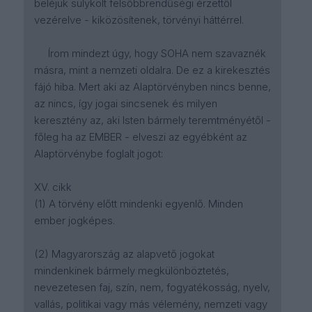
beléjük sulykolt felsőbbrendűségi érzettől
vezérelve - kiközösítenek, törvényi háttérrel.
Írom mindezt úgy, hogy SOHA nem szavaznék
másra, mint a nemzeti oldalra. De ez a kirekesztés
fájó hiba. Mert aki az Alaptörvényben nincs benne,
az nincs, így jogai sincsenek és milyen
keresztény az, aki Isten bármely teremtményétől -
főleg ha az EMBER - elveszi az egyébként az
Alaptörvénybe foglalt jogot:
XV. cikk
(1) A törvény előtt mindenki egyenlő. Minden
ember jogképes.
(2) Magyarország az alapvető jogokat
mindenkinek bármely megkülönböztetés,
nevezetesen faj, szín, nem, fogyatékosság, nyelv,
vallás, politikai vagy más vélemény, nemzeti vagy