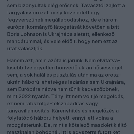
sem bizonyultak elég erősnek. Tavasztól zajlott a
tárgyalássorozat, mely közeledett egy
fegyverszüneti megállapodáshoz, de e három
európai kormányfő látogatását követően a brit
Boris Johnson is Ukrajnába sietett, ellenkező
mandátummal, és vele eldőlt, hogy nem ezt az
utat választják.
Hanem azt, amin azóta is járunk. Nem elvitatva-
kisebbítve egyetlen honvédő ukrán hősiességét
sem, a sok halál és pusztulás után ma az orosz–
ukrán háború lehetséges lezárása sem Ukrajnára,
sem Európára nézve nem tűnik kedvezőbbnek,
mint 2022 nyarán. Tény: itt nem volt jó megoldás,
ez nem rabszolga-felszabadítás vagy
tanyavillamosítás. Kárenyhítés és megelőzés a
folytatódó háború helyett, ennyi lett volna a
mozgásterünk. De, mint a kötelező maszkért kiáltó
maszktalan bohócnál, itt is egyszerre futott két