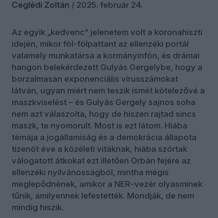
Ceglédi Zoltán
/
2025. február 24.
Az egyik „kedvenc” jelenetem volt a koronahiszti
idején, mikor föl-fölpattant az ellenzéki portál
valamely munkatársa a kormányinfón, és drámai
hangon belekérdezett Gulyás Gergelybe, hogy a
borzalmasan exponenciális vírusszámokat
látván, ugyan miért nem teszik ismét kötelezővé a
maszkviselést – és Gulyás Gergely sajnos soha
nem azt válaszolta, hogy de hiszen rajtad sincs
maszk, te nyomorult. Most is ezt látom. Hiába
témája a jogállamiság és a demokrácia állapota
tizenöt éve a közéleti vitáknak, hiába szórtak
válogatott átkokat ezt illetően Orbán fejére az
ellenzéki nyilvánosságból, mintha mégis
meglepődnének, amikor a NER-vezér olyasminek
tűnik, amilyennek lefestették. Mondják, de nem
mindig hiszik.