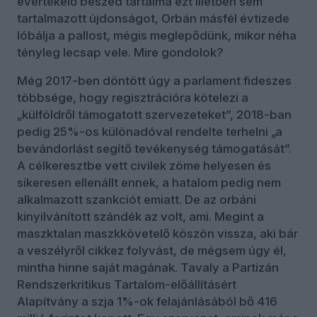
évértékelő beszéd tartalma ezt illetően sem
tartalmazott újdonságot, Orbán másfél évtizede
lóbálja a pallost, mégis meglepődünk, mikor néha
tényleg lecsap vele. Mire gondolok?
Még 2017-ben döntött úgy a parlament fideszes
többsége, hogy regisztrációra kötelezi a
„külföldről támogatott szervezeteket”, 2018-ban
pedig 25%-os különadóval rendelte terhelni „a
bevándorlást segítő tevékenység támogatását”.
A célkeresztbe vett civilek zöme helyesen és
sikeresen ellenállt ennek, a hatalom pedig nem
alkalmazott szankciót emiatt. De az orbáni
kinyilvánított szándék az volt, ami. Megint a
maszktalan maszkkövetelő köszön vissza, aki bár
a veszélyről cikkez folyvást, de mégsem úgy él,
mintha hinne saját magának. Tavaly a Partizán
Rendszerkritikus Tartalom-előállításért
Alapítvány a szja 1%-ok felajánlásából bő 416