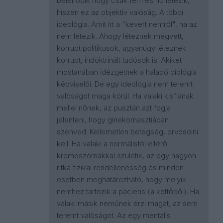
beleíródik hogy csak férfi és nő létezik,
hiszen ez az objektív valóság. A többi
ideológia. Amit írt a "kevert nemről", na az
nem létezik. Ahogy léteznek megvett,
korrupt politikusok, ugyanúgy léteznek
korrupt, indoktrinált tudósok is. Akiket
mostanában idézgetnek a haladó biológia
képviselői. De egy ideológia nem teremt
valóságot maga körül. Ha valaki kisfiának
mellei nőnek, az pusztán azt fogja
jelenteni, hogy ginekomasztiában
szenved. Kellemetlen betegség, orvosolni
kell. Ha valaki a normálistól eltérő
kromoszómákkal születik, az egy nagyon
ritka fizikai rendellenesség és minden
esetben meghatározható, hogy melyik
nemhez tartozik a páciens (a kettőből). Ha
valaki másik neműnek érzi magát, az sem
teremt valóságot. Az egy mentális