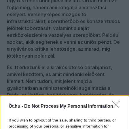
egy részének ünneplése mellett. Orbán nem ezt
fojtja meg, hanem ami rongálja a választási
esélyeit. Versenyképes mozgósító
infrastruktúrákat, szerethetőbb és konszenzusos
jelöltek toborzását, valamint a saját
eszközkészletére veszélyes szereplőket. Például
azokat, akik segítenek elvenni az uniós pénzt. De
a nyilvános kritika lehetősége, az marad, míg
jótékonyan polarizál.
És itt érkezünk el a kirakós utolsó darabjához,
amivel kezdtem, és amit mindenki elsőként
kiemelt. Nem tudom, mit jelent majd a
gyakorlatban a miniszterelnöki sugalmazás a
Pride-ot illetően, betiltást vagy korlátozást, és
miként akarja megvalósítani. Azt tudom, hogy a
Öt.hu -
Do Not Process My Personal Information
hatalom aranytartaléka az átcsábítható Mi
Hazánk-szavazó (miként korábban a „derék
If you wish to opt-out of the sale, sharing to third parties, or
MIÉP-esek”, majd a Jobbikról lehasadók), akit
processing of your personal or sensitive information for