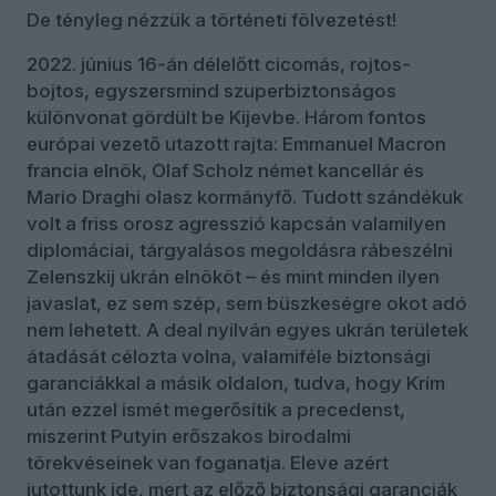
De tényleg nézzük a történeti fölvezetést!
2022. június 16-án délelőtt cicomás, rojtos-
bojtos, egyszersmind szuperbiztonságos
különvonat gördült be Kijevbe. Három fontos
európai vezető utazott rajta: Emmanuel Macron
francia elnök, Olaf Scholz német kancellár és
Mario Draghi olasz kormányfő. Tudott szándékuk
volt a friss orosz agresszió kapcsán valamilyen
diplomáciai, tárgyalásos megoldásra rábeszélni
Zelenszkij ukrán elnököt – és mint minden ilyen
javaslat, ez sem szép, sem büszkeségre okot adó
nem lehetett. A deal nyilván egyes ukrán területek
átadását célozta volna, valamiféle biztonsági
garanciákkal a másik oldalon, tudva, hogy Krím
után ezzel ismét megerősítik a precedenst,
miszerint Putyin erőszakos birodalmi
törekvéseinek van foganatja. Eleve azért
jutottunk ide, mert az előző biztonsági garanciák