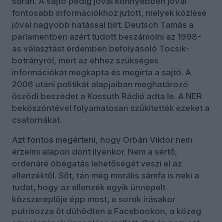
során. A sajtó pedig jóval könnyebben jóval
fontosabb információkhoz jutott, melyek közlése
jóval nagyobb hatással bírt. Deutsch Tamás a
parlamentben azért tudott beszámolni az 1998-
as választást érdemben befolyásoló Tocsik-
botrányról, mert az ehhez szükséges
információkat megkapta és megírta a sajtó. A
2006 utáni politikát alapjaiban meghatározó
őszödi beszédet a Kossuth Rádió adta le. A NER
beköszöntével folyamatosan szűkítették ezeket a
csatornákat.
Azt fontos megérteni, hogy Orbán Viktor nem
érzelmi alapon dönt ilyenkor. Nem a sértő,
ordenáré óbégatás lehetőségét veszi el az
ellenzéktől. Sőt, tán még morális sámfa is neki a
tudat, hogy az ellenzék egyik ünnepelt
közszereplője épp most, e sorok írásakor
putrisozza őt dühödten a Facebookon, a közeg