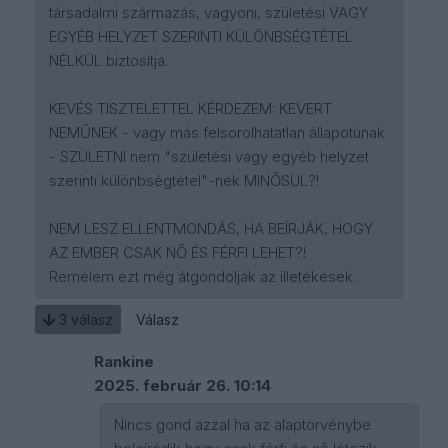
társadalmi származás, vagyoni, születési VAGY
EGYÉB HELYZET SZERINTI KÜLÖNBSÉGTÉTEL
NÉLKÜL biztosítja.
KEVÉS TISZTELETTEL KÉRDEZEM: KEVERT
NEMŰNEK - vagy más felsorolhatatlan állapotúnak
- SZÜLETNI nem "születési vagy egyéb helyzet
szerinti különbségtétel"-nek MINŐSÜL?!
NEM LESZ ELLENTMONDÁS, HA BEÍRJÁK, HOGY
AZ EMBER CSAK NŐ ÉS FÉRFI LEHET?!
Remélem ezt még átgondolják az illetékesek.
3
válasz
Válasz
Rankine
2025. február 26. 10:14
Nincs gond azzal ha az alaptörvénybe