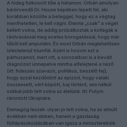
A hideg futkosott tőle a hátamon. Orbán amolyan
kárörvendő Dr. House képében lépett fel, aki
korábban közölte a beteggel, hogy ez a végtag
menthetetlen, le kell vágni. Eleinte „csak” a végét
kellett volna, de addig próbálkoztak a kollégák a
ráolvasással meg ecetes borogatással, hogy már
tőből kell amputálni. És most Orbán meglehetősen
ízléstelenül triumfál. Azért is hozom ezt a
párhuzamot, mert ott, a sorozatban is a bevált
diagnózist ünnepelve mintha elfelejtené a néző
(itt: fideszes szavazó, politikus, beszélő fej),
hogy azzal kezdődött az epizód, hogy valaki
összeesett, vért köpött, baj történt, ami nélkül
sokkal jobb lett volna az életünk. Itt: Putyin
rárontott Ukrajnára.
Demagóg leszek: olyan jó lett volna, ha az elmúlt
években nem ebben, hanem a gazdaság
föltápászkodásában van igaza a miniszterelnök