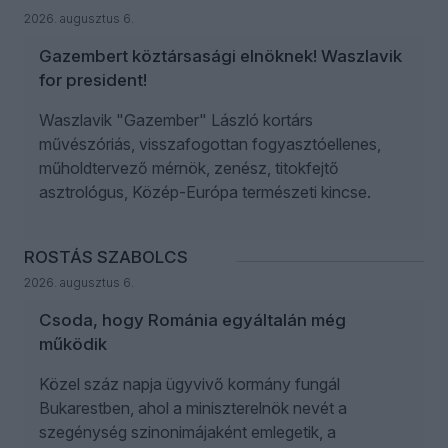
2026. augusztus 6.
Gazembert köztársasági elnöknek! Waszlavik
for president!
Waszlavik "Gazember" László kortárs
művészóriás, visszafogottan fogyasztóellenes,
műholdtervező mérnök, zenész, titokfejtő
asztrológus, Közép-Európa természeti kincse.
ROSTÁS SZABOLCS
2026. augusztus 6.
Csoda, hogy Románia egyáltalán még
működik
Közel száz napja ügyvivő kormány fungál
Bukarestben, ahol a miniszterelnök nevét a
szegénység szinonimájaként emlegetik, a