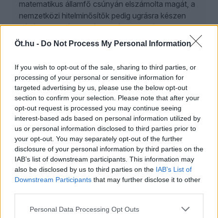
matematikus államfő csúnyán elszámolta magát, a
nemzetközi hitelminősítők pedig ugrásra készen
várják, hogy rányomják a „bóvli” pecsétet az
ország gazdaságára.
Öt.hu -
Do Not Process My Personal Information
If you wish to opt-out of the sale, sharing to third parties, or
ÖT
processing of your personal or sensitive information for
2026. augusztus 6.
targeted advertising by us, please use the below opt-out
section to confirm your selection. Please note that after your
Schiffer András: Szégyen, amit Magyar Péter
opt-out request is processed you may continue seeing
kormányzás címén művel
interest-based ads based on personal information utilized by
us or personal information disclosed to third parties prior to
A Közelkép nyári kiadásában Schiffer András és
your opt-out. You may separately opt-out of the further
Gavra Gábor többek közt az energiakrízisről, a
disclosure of your personal information by third parties on the
köztársasági elnök-jelölésről és általában Magyar
IAB’s list of downstream participants. This information may
Péter kormányzásáról is beszélget. És hallhatunk
also be disclosed by us to third parties on the
IAB’s List of
egy „több mint legendát” Kövér Lászlóról is.
Downstream Participants
that may further disclose it to other
third parties.
Personal Data Processing Opt Outs
PAPP LÁSZLÓ TAMÁS