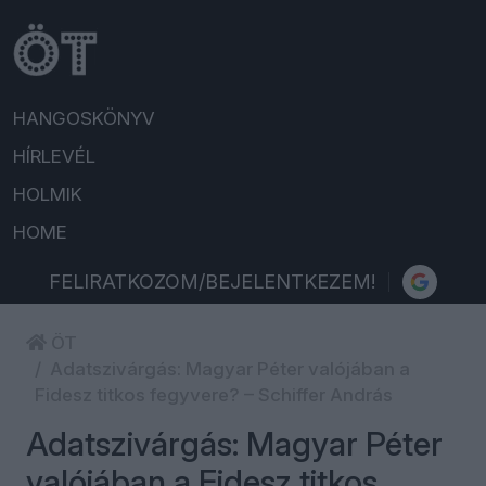
HANGOSKÖNYV
HÍRLEVÉL
HOLMIK
HOME
FELIRATKOZOM/BEJELENTKEZEM!
ÖT
Adatszivárgás: Magyar Péter valójában a
Fidesz titkos fegyvere? – Schiffer András
Adatszivárgás: Magyar Péter
valójában a Fidesz titkos