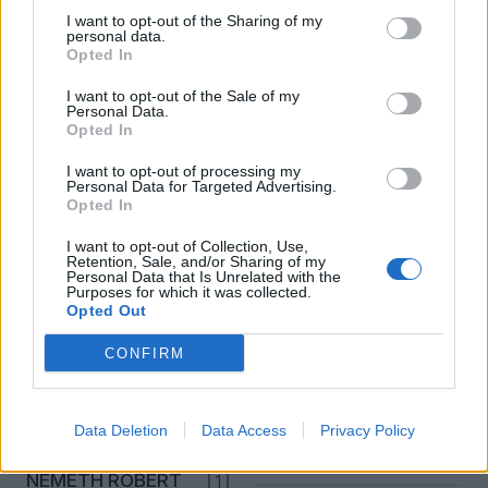
2026. augusztus 6.
I want to opt-out of the Sharing of my
personal data.
Sógorom, a múzeumigazgató
Opted In
Úgy néz ki, a Tisza-kormány jó úton halad, hogy a
I want to opt-out of the Sale of my
Personal Data.
Sógország következő része is zajos kasszasiker
Opted In
legyen a botránybohózat kategóriában.
I want to opt-out of processing my
Personal Data for Targeted Advertising.
Opted In
NEFELEJCS GERGŐ
I want to opt-out of Collection, Use,
2026. augusztus 5.
Retention, Sale, and/or Sharing of my
Personal Data that Is Unrelated with the
A politikai pástról levonuló influenszerekről:
Purposes for which it was collected.
Opted Out
szegény paraszociális gyermekeink
CONFIRM
Úgy is fogalmazhatunk: a kampánycél teljesült, az
együttműködés sikeres volt, további
szolgáltatásokra most nincs szükség.
Data Deletion
Data Access
Privacy Policy
NÉMETH RÓBERT
1