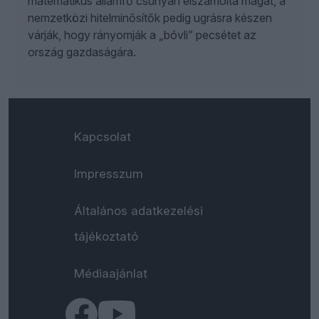
matematikus államfő csúnyán elszámolta magát, a
nemzetközi hitelminősítők pedig ugrásra készen
várják, hogy rányomják a „bóvli” pecsétet az
ország gazdaságára.
Kapcsolat
Impresszum
Általános adatkezelési
tájékoztató
Médiaajánlat