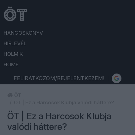
HANGOSKÖNYV
HÍRLEVÉL
HOLMIK
HOME
FELIRATKOZOM/BEJELENTKEZEM!
ÖT
ÖT | Ez a Harcosok Klubja valódi háttere?
ÖT | Ez a Harcosok Klubja
valódi háttere?