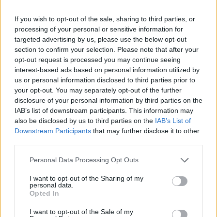
Westinghouse-ra akartak váltani, az olyan jól
sikerült, hogy sötétbe borult Csehország, vissza
If you wish to opt-out of the sale, sharing to third parties, or
kellett csinálni. Amikor Pakson a Framatome
processing of your personal or sensitive information for
bütykölt, egy hónapra kiesett Paks, az oroszoknak
targeted advertising by us, please use the below opt-out
kellett kijavítani amit a franciák elbarmoltak.
section to confirm your selection. Please note that after your
opt-out request is processed you may continue seeing
Európa az ellátás-biztonságát is odadobja. Nem
interest-based ads based on personal information utilized by
csak a miénket, mindenkiét, 19 reaktort a 99-ből.
us or personal information disclosed to third parties prior to
Mindezt akkor, amikor a világban nukleáris
your opt-out. You may separately opt-out of the further
forradalom zajlik, ebben a pillanatban is 63
disclosure of your personal information by third parties on the
atomerőmű épül világszerte, az EU viszont a
IAB’s list of downstream participants. This information may
sajátjait a földbe állítaná.
also be disclosed by us to third parties on the
IAB’s List of
Megéri?
Downstream Participants
that may further disclose it to other
third parties.
Gyűlölheti valaki ennyire a hazáját, hogy ennek
örüljön, ennek helyeseljen?
Personal Data Processing Opt Outs
“Oly ünnep-e zsibbadni, elfeledni
lármás kirándulókat és rigókat,
I want to opt-out of the Sharing of my
personal data.
vizek zaját,
Opted In
az élet édes-olcsó csengetyűit?
Oly jó nem élni?
I want to opt-out of the Sale of my