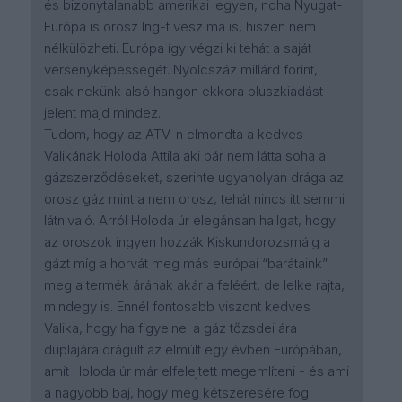
és bizonytalanabb amerikai legyen, noha Nyugat-
Európa is orosz lng-t vesz ma is, hiszen nem
nélkülözheti. Európa így végzi ki tehát a saját
versenyképességét. Nyolcszáz millárd forint,
csak nekünk alsó hangon ekkora pluszkiadást
jelent majd mindez.
Tudom, hogy az ATV-n elmondta a kedves
Valikának Holoda Attila aki bár nem látta soha a
gázszerződéseket, szerinte ugyanolyan drága az
orosz gáz mint a nem orosz, tehát nincs itt semmi
látnivaló. Arról Holoda úr elegánsan hallgat, hogy
az oroszok ingyen hozzák Kiskundorozsmáig a
gázt míg a horvát meg más európai “barátaink”
meg a termék árának akár a feléért, de lelke rajta,
mindegy is. Ennél fontosabb viszont kedves
Valika, hogy ha figyelne: a gáz tőzsdei ára
duplájára drágult az elmúlt egy évben Európában,
amit Holoda úr már elfelejtett megemlíteni - és ami
a nagyobb baj, hogy még kétszeresére fog