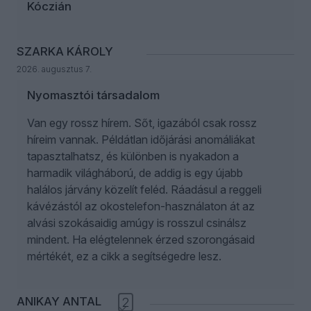
Kóczián
SZARKA KÁROLY
2026. augusztus 7.
Nyomasztói társadalom
Van egy rossz hírem. Sőt, igazából csak rossz
híreim vannak. Példátlan időjárási anomáliákat
tapasztalhatsz, és különben is nyakadon a
harmadik világháború, de addig is egy újabb
halálos járvány közelít feléd. Ráadásul a reggeli
kávézástól az okostelefon-használaton át az
alvási szokásaidig amúgy is rosszul csinálsz
mindent. Ha elégtelennek érzed szorongásaid
mértékét, ez a cikk a segítségedre lesz.
ANIKAY ANTAL
2