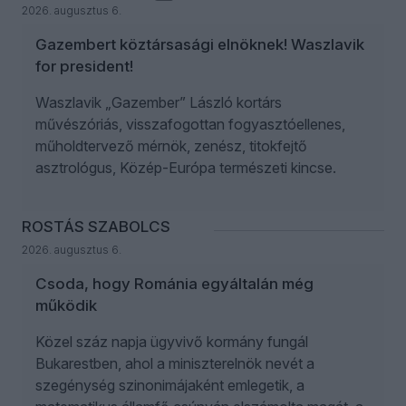
2026. augusztus 6.
Gazembert köztársasági elnöknek! Waszlavik
for president!
Waszlavik „Gazember” László kortárs
művészóriás, visszafogottan fogyasztóellenes,
műholdtervező mérnök, zenész, titokfejtő
asztrológus, Közép-Európa természeti kincse.
ROSTÁS SZABOLCS
2026. augusztus 6.
Csoda, hogy Románia egyáltalán még
működik
Közel száz napja ügyvivő kormány fungál
Bukarestben, ahol a miniszterelnök nevét a
szegénység szinonimájaként emlegetik, a