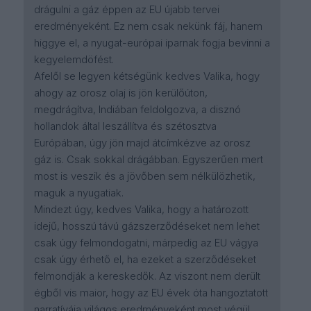
drágulni a gáz éppen az EU újabb tervei
eredményeként. Ez nem csak nekünk fáj, hanem
higgye el, a nyugat-európai iparnak fogja bevinni a
kegyelemdöfést.
Afelől se legyen kétségünk kedves Valika, hogy
ahogy az orosz olaj is jön kerülőúton,
megdrágítva, Indiában feldolgozva, a disznó
hollandok által leszállítva és szétosztva
Európában, úgy jön majd átcímkézve az orosz
gáz is. Csak sokkal drágábban. Egyszerűen mert
most is veszik és a jövőben sem nélkülözhetik,
maguk a nyugatiak.
Mindezt úgy, kedves Valika, hogy a határozott
idejű, hosszú távú gázszerződéseket nem lehet
csak úgy felmondogatni, márpedig az EU vágya
csak úgy érhető el, ha ezeket a szerződéseket
felmondják a kereskedők. Az viszont nem derült
égből vis maior, hogy az EU évek óta hangoztatott
narratívája világos eredményeként most végül