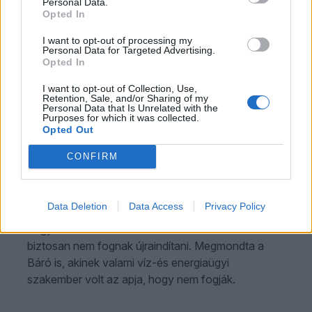
Personal Data.
Örülsz?”"
Opted In
Energiajogász május 13-i bejegyzése.
I want to opt-out of processing my
Personal Data for Targeted Advertising.
Válasz
Opted In
I want to opt-out of Collection, Use,
TOVÁBBI BEJEGYZÉSEK
Retention, Sale, and/or Sharing of my
Personal Data that Is Unrelated with the
Purposes for which it was collected.
SOPOTNIK ZOLTÁN
Opted Out
2026. augusztus 8.
CONFIRM
Hővád
Zima néni nem hisz a hőkupolában. Szerinte ez a
Data Deletion
Data Access
Privacy Policy
hatalmas meleg a Magyar Péterék műve. Azért,
hogy lezárhassák a Paksi Atomerőművet. Amit
biztosan nem fognak újraindítani. Megmondta a
Báró is, akinek valami víz-és energiaügyi
szakember volt az apja, hogy nem fogják.