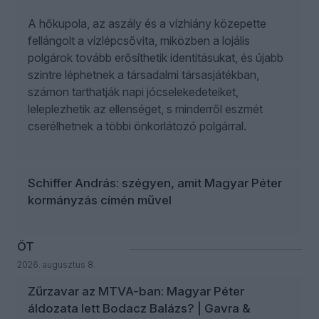
A hőkupola, az aszály és a vízhiány közepette
fellángolt a vízlépcsővita, miközben a lojális
polgárok tovább erősíthetik identitásukat, és újabb
szintre léphetnek a társadalmi társasjátékban,
számon tarthatják napi jócselekedeteiket,
leleplezhetik az ellenséget, s minderről eszmét
cserélhetnek a többi önkorlátozó polgárral.
Schiffer András: szégyen, amit Magyar Péter
kormányzás címén művel
ÖT
2026. augusztus 8.
Zűrzavar az MTVA-ban: Magyar Péter
áldozata lett Bodacz Balázs? | Gavra &