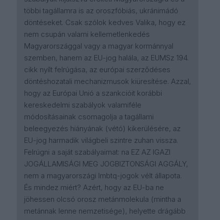
többi tagállamra is az oroszfóbiás, ukránimádó
döntéseket. Csak szólok kedves Valika, hogy ez
nem csupán valami kellemetlenkedés
Magyarországgal vagy a magyar kormánnyal
szemben, hanem az EU-jog halála, az EUMSz 194.
cikk nyílt felrúgása, az európai szerződéses
döntéshozatali mechanizmusok kiüresítése. Azzal,
hogy az Európai Unió a szankcióit korábbi
kereskedelmi szabályok valamiféle
módosításainak csomagolja a tagállami
beleegyezés hiányának (vétó) kikerülésére, az
EU-jog harmadik világbeli szintre zuhan vissza.
Felrúgni a saját szabályaimat: na EZ AZ IGAZI
JOGÁLLAMISÁGI MEG JOGBIZTONSÁGI AGGÁLY,
nem a magyarországi lmbtq-jogok vélt állapota.
És mindez miért? Azért, hogy az EU-ba ne
jöhessen olcsó orosz metánmolekula (mintha a
metánnak lenne nemzetisége), helyette drágább