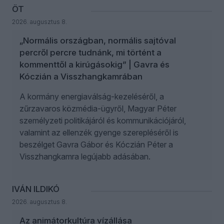
ÖT
2026. augusztus 8.
„Normális országban, normális sajtóval
percről percre tudnánk, mi történt a
kommenttől a kirúgásokig” | Gavra és
Kóczián a Visszhangkamrában
A kormány energiaválság-kezeléséről, a
zűrzavaros közmédia-ügyről, Magyar Péter
személyzeti politikájáról és kommunikációjáról,
valamint az ellenzék gyenge szerepléséről is
beszélget Gavra Gábor és Kóczián Péter a
Visszhangkamra legújabb adásában.
IVÁN ILDIKÓ
2026. augusztus 8.
Az animátorkultúra vízállása