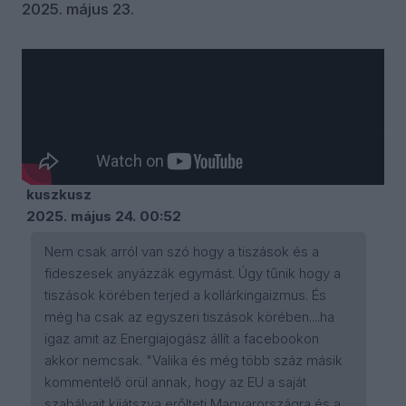
2025. május 23.
Kommentek
Bejelentkezés
kuszkusz
2025. május 24. 00:52
Nem csak arról van szó hogy a tiszások és a
fideszesek anyázzák egymást. Úgy tűnik hogy a
tiszások körében terjed a kollárkingaizmus. És
még ha csak az egyszeri tiszások körében....ha
igaz amit az Energiajogász állít a facebookon
akkor nemcsak. "Valika és még több száz másik
kommentelő örül annak, hogy az EU a saját
szabályait kijátszva erőlteti Magyarországra és a