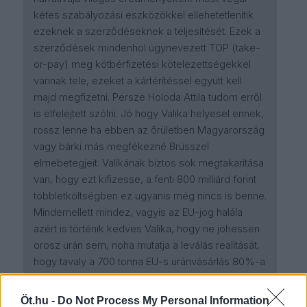
kétes szabályozási eszközökkel ellehetetlenítik
ezeknek a szerződéseknek a teljesítését. Ezek a
szerződések mindenhol úgynevezett TOP (take-
or-pay) meg kötbérfizetési kötelezettségekkel
vannak tele, ezeket a kártérítéssel együtt kell
majd megfizetni. Persze Holoda Attila tudom erről
is elfelejtett szólni. Jó hogy Valika helyesel ennek,
rossz lenne ha ebben az őrületben Magyarország
vagy bárki más megfékezné Brüsszel
elmebetegjeit. Valikának biztos sok megtakarítása
van, hogy ezt kifizesse, a fenti 800 milliárd forint
többletköltségben ez ugyanis még nincs is benne.
Mindemellett mindez, vagyis az EU-jog halála
azért is történik kedves Valika, hogy ne jöhessen
orosz urán sem, noha mutatja a leválás realitását,
hogy tavaly a 700 tonna EU-s uránvásárlás 80%-a
volt orosz, nem véletlenül. Amikor a csehek
egyszer már az orosz Rosatomról az amerikai
Öt.hu -
Do Not Process My Personal Information