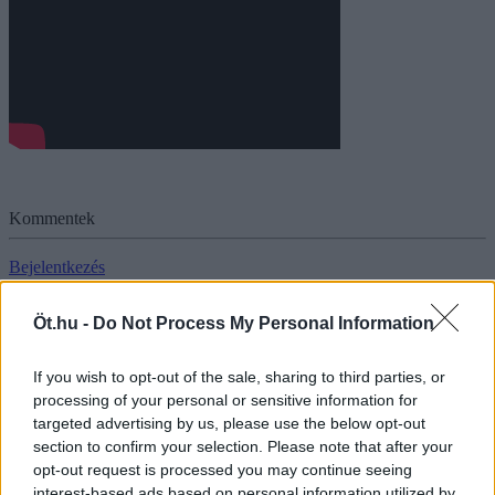
Kommentek
Bejelentkezés
További bejegyzések
Öt.hu -
Do Not Process My Personal Information
If you wish to opt-out of the sale, sharing to third parties, or
Ki találta fel a nyaralást? – A fizetett szabadságtól a SZOT-üdülőkig
processing of your personal or sensitive information for
Sopotnik Zoltán
targeted advertising by us, please use the below opt-out
2026. augusztus 8.
section to confirm your selection. Please note that after your
2
opt-out request is processed you may continue seeing
interest-based ads based on personal information utilized by