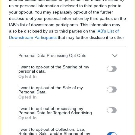
Hővád
us or personal information disclosed to third parties prior to
your opt-out. You may separately opt-out of the further
Zima néni nem hisz a hőkupolában. Szerinte ez a hatalmas meleg a
disclosure of your personal information by third parties on the
Magyar Péterék műve. Azért, hogy lezárhassák a Paksi
Atomerőművet. Amit biztosan nem fognak újraindítani. Megmondta
IAB’s list of downstream participants. This information may
a Báró is, akinek valami víz-és energiaügyi szakember volt az apja,
also be disclosed by us to third parties on the
IAB’s List of
hogy nem fogják.
Downstream Participants
that may further disclose it to other
third parties.
ÖT
2026. augusztus 8.
Personal Data Processing Opt Outs
„Normális országban, normális sajtóval percről percre tudnánk, mi
I want to opt-out of the Sharing of my
történt a kommenttől a kirúgásokig” | Gavra és Kóczián a
personal data.
Visszhangkamrában
Opted In
A kormány energiaválság-kezeléséről, a zűrzavaros közmédia-
I want to opt-out of the Sale of my
ügyről, Magyar Péter személyzeti politikájáról és
Personal Data.
kommunikációjáról, valamint az ellenzék gyenge szerepléséről is
Opted In
beszélget Gavra Gábor és Kóczián Péter a Visszhangkamra legújabb
adásában.
I want to opt-out of processing my
Personal Data for Targeted Advertising.
Iván Ildikó
Opted In
2026. augusztus 8.
4
I want to opt-out of Collection, Use,
Retention, Sale, and/or Sharing of my