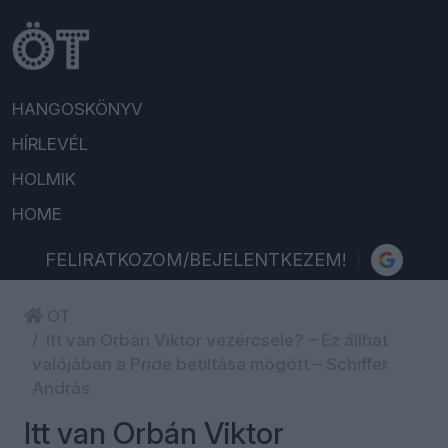
HANGOSKÖNYV
HÍRLEVÉL
HOLMIK
HOME
FELIRATKOZOM/BEJELENTKEZEM!
ÖT
Itt van Orbán Viktor vezércsele? – Ez állhat
valójában a Pride betiltása mögött – Schiffer
András
Itt van Orbán Viktor