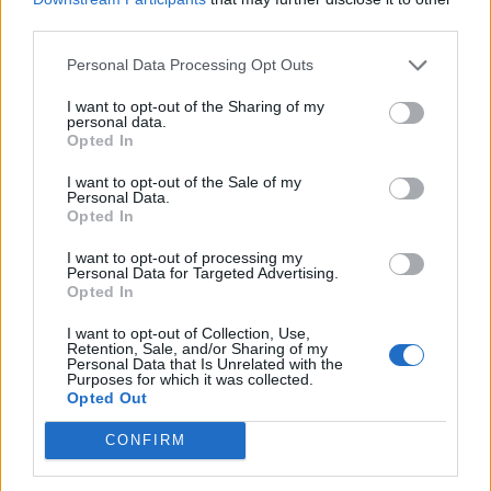
nemzetközi hitelminősítők pedig ugrásra készen
third parties.
várják, hogy rányomják a „bóvli” pecsétet az
ország gazdaságára.
Personal Data Processing Opt Outs
I want to opt-out of the Sharing of my
personal data.
ÖT
4
Opted In
2026. augusztus 6.
I want to opt-out of the Sale of my
Schiffer András: Szégyen, amit Magyar Péter
Personal Data.
Opted In
kormányzás címén művel
I want to opt-out of processing my
A Közelkép nyári kiadásában Schiffer András és
Personal Data for Targeted Advertising.
Gavra Gábor többek közt az energiakrízisről, a
Opted In
köztársasági elnök-jelölésről és általában Magyar
I want to opt-out of Collection, Use,
Péter kormányzásáról is beszélget. És hallhatunk
Retention, Sale, and/or Sharing of my
Personal Data that Is Unrelated with the
egy „több mint legendát” Kövér Lászlóról is.
Purposes for which it was collected.
Opted Out
PAPP LÁSZLÓ TAMÁS
CONFIRM
1
2026. augusztus 6.