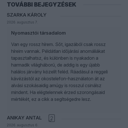
TOVÁBBI BEJEGYZÉSEK
SZARKA KÁROLY
2026. augusztus 7.
Nyomasztói társadalom
Van egy rossz hírem. Sőt, igazából csak rossz
híreim vannak. Példátlan időjárási anomáliákat
tapasztalhatsz, és különben is nyakadon a
harmadik világháború, de addig is egy újabb
halálos járvány közelít feléd. Ráadásul a reggeli
kávézástól az okostelefon-használaton át az
alvási szokásaidig amúgy is rosszul csinálsz
mindent. Ha elégtelennek érzed szorongásaid
mértékét, ez a cikk a segítségedre lesz.
ANIKAY ANTAL
2
2026. augusztus 6.