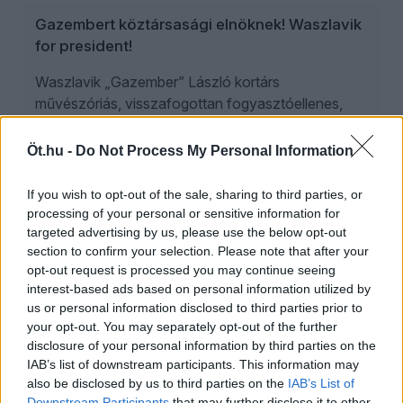
Gazembert köztársasági elnöknek! Waszlavik
for president!
Waszlavik „Gazember” László kortárs
művészóriás, visszafogottan fogyasztóellenes,
műholdtervező mérnök, zenész, titokfejtő
asztrológus, Közép-Európa természeti kincse.
Öt.hu -
Do Not Process My Personal Information
If you wish to opt-out of the sale, sharing to third parties, or
ROSTÁS SZABOLCS
processing of your personal or sensitive information for
2026. augusztus 6.
targeted advertising by us, please use the below opt-out
section to confirm your selection. Please note that after your
Csoda, hogy Románia egyáltalán még
opt-out request is processed you may continue seeing
működik
interest-based ads based on personal information utilized by
us or personal information disclosed to third parties prior to
Közel száz napja ügyvivő kormány fungál
your opt-out. You may separately opt-out of the further
Bukarestben, ahol a miniszterelnök nevét a
disclosure of your personal information by third parties on the
szegénység szinonimájaként emlegetik, a
IAB’s list of downstream participants. This information may
matematikus államfő csúnyán elszámolta magát, a
also be disclosed by us to third parties on the
IAB’s List of
Downstream Participants
that may further disclose it to other