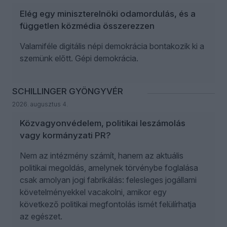
Elég egy miniszterelnöki odamordulás, és a
független közmédia összerezzen
Valamiféle digitális népi demokrácia bontakozik ki a
szemünk előtt. Gépi demokrácia.
SCHILLINGER GYÖNGYVÉR
2026. augusztus 4.
Közvagyonvédelem, politikai leszámolás
vagy kormányzati PR?
Nem az intézmény számít, hanem az aktuális
politikai megoldás, amelynek törvénybe foglalása
csak amolyan jogi fabrikálás: felesleges jogállami
követelményekkel vacakolni, amikor egy
következő politikai megfontolás ismét felülírhatja
az egészet.