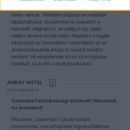
Van egy rossz hírem. Sőt, igazából csak rossz
híreim vannak. Példátlan időjárási anomáliákat
tapasztalhatsz, és különben is nyakadon a
harmadik világháború, de addig is egy újabb
halálos járvány közelít feléd. Ráadásul a reggeli
kávézástól az okostelefon-használaton át az
alvási szokásaidig amúgy is rosszul csinálsz
mindent. Ha elégtelennek érzed szorongásaid
mértékét, ez a cikk a segítségedre lesz.
ANIKAY ANTAL
2
2026. augusztus 6.
Gazembert köztársasági elnöknek! Waszlavik
for president!
Waszlavik „Gazember” László kortárs
művészóriás, visszafogottan fogyasztóellenes,