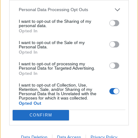
leleplezhetik az ellenséget, s minderről eszmét
cserélhetnek a többi önkorlátozó polgárral.
Personal Data Processing Opt Outs
I want to opt-out of the Sharing of my
personal data.
Opted In
Schiffer András: szégyen, amit Magyar Péter
kormányzás címén művel
I want to opt-out of the Sale of my
Personal Data.
Opted In
ÖT
I want to opt-out of processing my
Personal Data for Targeted Advertising.
2026. augusztus 8.
Opted In
Zűrzavar az MTVA-ban: Magyar Péter
I want to opt-out of Collection, Use,
áldozata lett Bodacz Balázs? | Gavra &
Retention, Sale, and/or Sharing of my
Personal Data that Is Unrelated with the
Kóczián
Purposes for which it was collected.
Opted Out
SZARKA KÁROLY
CONFIRM
2026. augusztus 7.
Nyomasztói társadalom
Data Deletion
Data Access
Privacy Policy