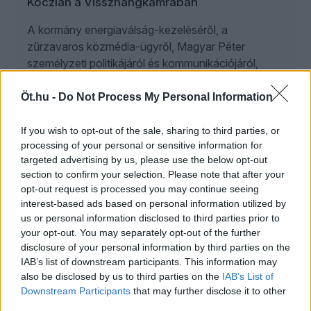
Kóczián a Visszhangkamrában
A kormány energiaválság-kezeléséről, a
zűrzavaros közmédia-ügyről, Magyar Péter
személyzeti politikájáról és kommunikációjáról,
valamint az ellenzék gyenge szerepléséről is
beszélget Gavra Gábor és Kóczián Péter a
Öt.hu -
Do Not Process My Personal Information
Visszhangkamra legújabb adásában.
If you wish to opt-out of the sale, sharing to third parties, or
processing of your personal or sensitive information for
IVÁN ILDIKÓ
targeted advertising by us, please use the below opt-out
section to confirm your selection. Please note that after your
2026. augusztus 8.
opt-out request is processed you may continue seeing
Az animátorkultúra vízállása
interest-based ads based on personal information utilized by
us or personal information disclosed to third parties prior to
A hőkupola, az aszály és a vízhiány közepette
your opt-out. You may separately opt-out of the further
fellángolt a vízlépcsővita, miközben a lojális
disclosure of your personal information by third parties on the
IAB’s list of downstream participants. This information may
polgárok tovább erősíthetik identitásukat, és újabb
also be disclosed by us to third parties on the
IAB’s List of
szintre léphetnek a társadalmi társasjátékban,
Downstream Participants
that may further disclose it to other
számon tarthatják napi jócselekedeteiket,
third parties.