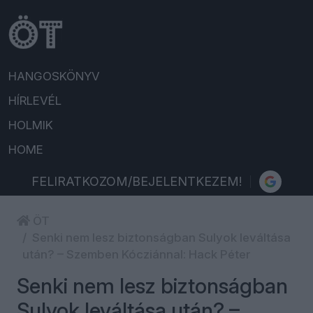
HANGOSKÖNYV
HÍRLEVÉL
HOLMIK
HOME
FELIRATKOZOM/BEJELENTKEZEM!
ÖT
Senki nem lesz biztonságban Sulyok leváltása
után? – Szemben Kócziánnal: Hack Péter
Senki nem lesz biztonságban
Sulyok leváltása után? –