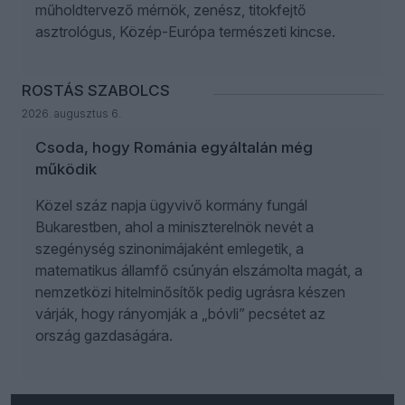
műholdtervező mérnök, zenész, titokfejtő
asztrológus, Közép-Európa természeti kincse.
ROSTÁS SZABOLCS
2026. augusztus 6.
Csoda, hogy Románia egyáltalán még
működik
Közel száz napja ügyvivő kormány fungál
Bukarestben, ahol a miniszterelnök nevét a
szegénység szinonimájaként emlegetik, a
matematikus államfő csúnyán elszámolta magát, a
nemzetközi hitelminősítők pedig ugrásra készen
várják, hogy rányomják a „bóvli” pecsétet az
ország gazdaságára.