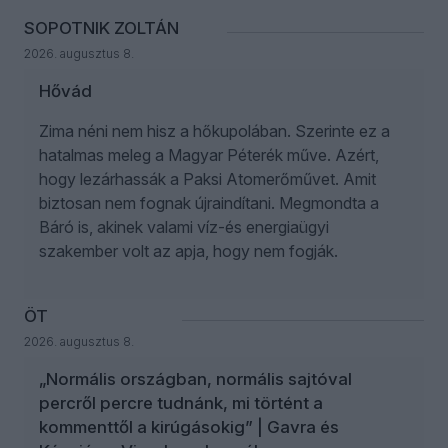
SOPOTNIK ZOLTÁN
2026. augusztus 8.
Hővád
Zima néni nem hisz a hőkupolában. Szerinte ez a
hatalmas meleg a Magyar Péterék műve. Azért,
hogy lezárhassák a Paksi Atomerőművet. Amit
biztosan nem fognak újraindítani. Megmondta a
Báró is, akinek valami víz-és energiaügyi
szakember volt az apja, hogy nem fogják.
ÖT
2026. augusztus 8.
„Normális országban, normális sajtóval
percről percre tudnánk, mi történt a
kommenttől a kirúgásokig” | Gavra és