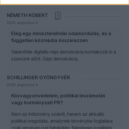
NÉMETH RÓBERT
1
2026. augusztus 4.
Elég egy miniszterelnöki odamordulás, és a
független közmédia összerezzen
Valamiféle digitális népi demokrácia bontakozik ki a
szemünk előtt. Gépi demokrácia.
SCHILLINGER GYÖNGYVÉR
2026. augusztus 4.
Közvagyonvédelem, politikai leszámolás
vagy kormányzati PR?
Nem az intézmény számít, hanem az aktuális
politikai megoldás, amelynek törvénybe foglalása
csak amolyan jogi fabrikálás: felesleges jogállami