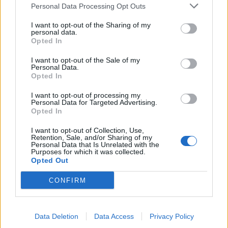
Personal Data Processing Opt Outs
PAPP LÁSZLÓ TAMÁS
I want to opt-out of the Sharing of my
personal data.
2026. augusztus 6.
Opted In
Sógorom, a múzeumigazgató
I want to opt-out of the Sale of my
Personal Data.
Úgy néz ki, a Tisza-kormány jó úton halad, hogy a
Opted In
Sógország következő része is zajos kasszasiker
I want to opt-out of processing my
legyen a botránybohózat kategóriában.
Personal Data for Targeted Advertising.
Opted In
I want to opt-out of Collection, Use,
NEFELEJCS GERGŐ
Retention, Sale, and/or Sharing of my
Personal Data that Is Unrelated with the
2026. augusztus 5.
Purposes for which it was collected.
Opted Out
A politikai pástról levonuló influenszerekről:
szegény paraszociális gyermekeink
CONFIRM
Úgy is fogalmazhatunk: a kampánycél teljesült, az
együttműködés sikeres volt, további
Data Deletion
Data Access
Privacy Policy
szolgáltatásokra most nincs szükség.