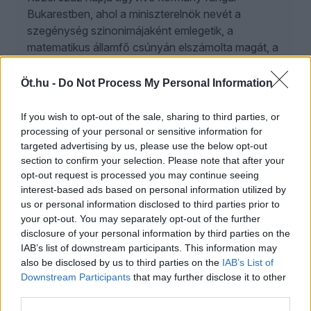
Bukarestben, ahol a miniszterelnök nevét a
szegénység szinonimájaként emlegetik, a
matematikus államfő csúnyán elszámolta magát, a
nemzetközi hitelminősítők pedig ugrásra készen
várják, hogy rányomják a „bóvli” pecsétet az
Öt.hu -
Do Not Process My Personal Information
ország gazdaságára.
If you wish to opt-out of the sale, sharing to third parties, or
processing of your personal or sensitive information for
ÖT
2
targeted advertising by us, please use the below opt-out
2026. augusztus 6.
section to confirm your selection. Please note that after your
opt-out request is processed you may continue seeing
Schiffer András: Szégyen, amit Magyar Péter
interest-based ads based on personal information utilized by
kormányzás címén művel
us or personal information disclosed to third parties prior to
your opt-out. You may separately opt-out of the further
A Közelkép nyári kiadásában Schiffer András és
disclosure of your personal information by third parties on the
Gavra Gábor többek közt az energiakrízisről, a
IAB’s list of downstream participants. This information may
also be disclosed by us to third parties on the
köztársasági elnök-jelölésről és általában Magyar
IAB’s List of
Downstream Participants
that may further disclose it to other
Péter kormányzásáról is beszélget. És hallhatunk
third parties.
egy „több mint legendát” Kövér Lászlóról is.