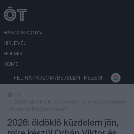
HANGOSKÖNYV
HÍRLEVÉL
HOLMIK
HOME
FELIRATKOZOM/BEJELENTKEZEM!
ÖT
2026: öldöklő küzdelem jön, mire készül Orbán
Viktor és Magyar Péter?
2026: öldöklő küzdelem jön,
mire készül Orbán Viktor és