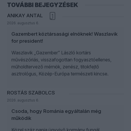
TOVÁBBI BEJEGYZÉSEK
ANIKAY ANTAL
1
2026. augusztus 6.
Gazembert köztársasági elnöknek! Waszlavik
for president!
Waszlavik „Gazember” László kortárs
művészóriás, visszafogottan fogyasztóellenes,
műholdtervező mérnök, zenész, titokfejtő
asztrológus, Közép-Európa természeti kincse.
ROSTÁS SZABOLCS
2026. augusztus 6.
Csoda, hogy Románia egyáltalán még
működik
Közel száz napja ügyvivő kormány fungál