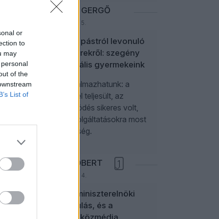
NEFELEJCS GERGŐ
2026. augusztus 5.
sonal or
A politikai pástról levonuló
ection to
influenszerekről: szegény
ou may
 personal
paraszociális gyermekeink
out of the
Úgy is fogalmazhatunk: a
 downstream
B’s List of
kampánycél teljesült, az
együttműködés sikeres volt,
további szolgáltatásokra most
nincs szükség.
NÉMETH RÓBERT
1
2026. augusztus 4.
Elég egy miniszterelnöki
odamordulás, és a
független közmédia