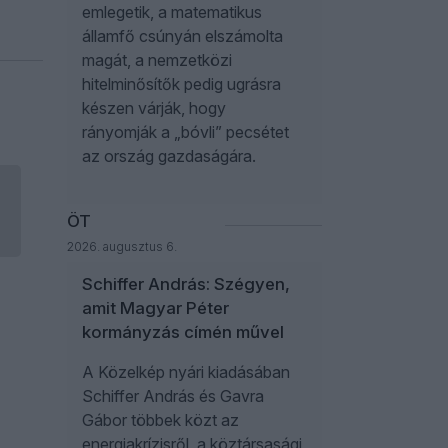
emlegetik, a matematikus
államfő csúnyán elszámolta
magát, a nemzetközi
hitelminősítők pedig ugrásra
készen várják, hogy
rányomják a „bóvli” pecsétet
az ország gazdaságára.
ÖT
2026. augusztus 6.
Schiffer András: Szégyen,
amit Magyar Péter
kormányzás címén művel
A Közelkép nyári kiadásában
Schiffer András és Gavra
Gábor többek közt az
energiakrízisről, a köztársasági