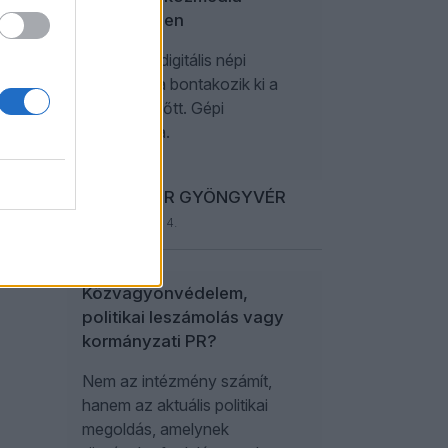
összerezzen
Valamiféle digitális népi
demokrácia bontakozik ki a
szemünk előtt. Gépi
demokrácia.
SCHILLINGER GYÖNGYVÉR
2026. augusztus 4.
Közvagyonvédelem,
politikai leszámolás vagy
kormányzati PR?
Nem az intézmény számít,
hanem az aktuális politikai
megoldás, amelynek