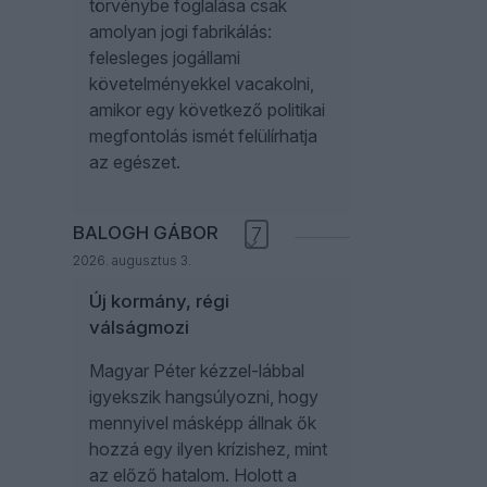
törvénybe foglalása csak
amolyan jogi fabrikálás:
felesleges jogállami
követelményekkel vacakolni,
amikor egy következő politikai
megfontolás ismét felülírhatja
az egészet.
BALOGH GÁBOR
7
2026. augusztus 3.
Új kormány, régi
válságmozi
Magyar Péter kézzel-lábbal
igyekszik hangsúlyozni, hogy
mennyivel másképp állnak ők
hozzá egy ilyen krízishez, mint
az előző hatalom. Holott a