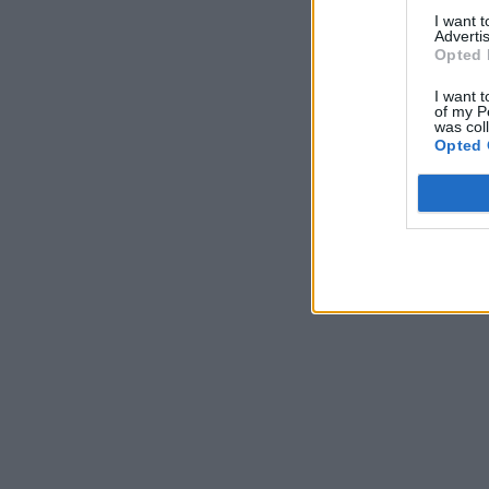
I want 
Advertis
Opted 
I want t
of my P
was col
Opted 