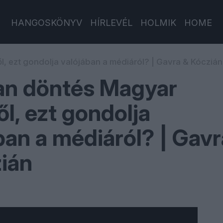
HANGOSKÖNYV
HÍRLEVÉL
HOLMIK
HOME
l, ezt gondolja valójában a médiáról? | Gavra & Kóczián
an döntés Magyar
ől, ezt gondolja
ban a médiáról? | Gavr
ián