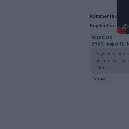
Kommentek
Bejelentkezés
kuszkusz
2026. május 12. 
Egyetértek Kócziá
néztem. Az is ig
stílusa.
Válasz