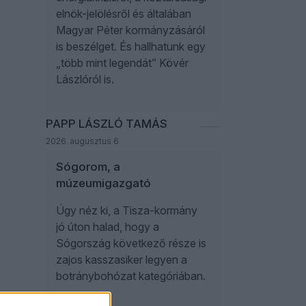
elnök-jelölésről és általában
Magyar Péter kormányzásáról
is beszélget. És hallhatunk egy
„több mint legendát” Kövér
Lászlóról is.
PAPP LÁSZLÓ TAMÁS
2026. augusztus 6.
Sógorom, a
múzeumigazgató
Úgy néz ki, a Tisza-kormány
jó úton halad, hogy a
Sógország következő része is
zajos kasszasiker legyen a
botránybohózat kategóriában.