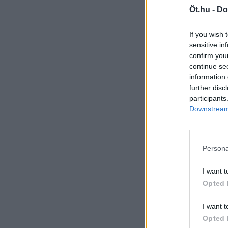
Öt.hu -
Do
If you wish 
sensitive in
confirm you
continue se
information 
further disc
participants
Downstream 
Persona
I want t
Opted 
I want t
Opted 