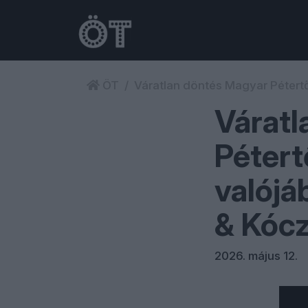
ÖT
Váratlan döntés Magyar Pétertő
Váratl
Pétert
valójá
& Kócz
2026. május 12.