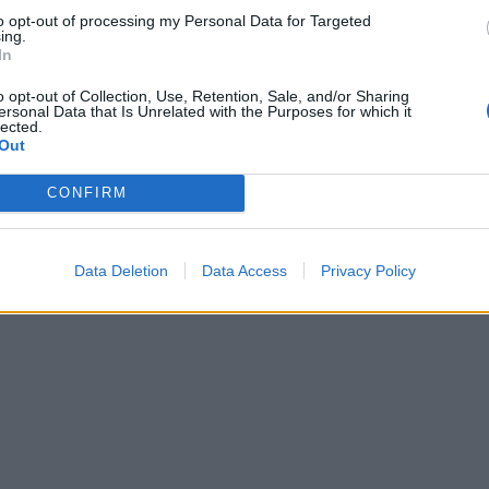
to opt-out of processing my Personal Data for Targeted
ing.
In
o opt-out of Collection, Use, Retention, Sale, and/or Sharing
ersonal Data that Is Unrelated with the Purposes for which it
lected.
Out
CONFIRM
Data Deletion
Data Access
Privacy Policy