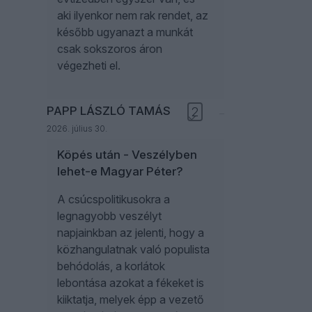
aki ilyenkor nem rak rendet, az
később ugyanazt a munkát
csak sokszoros áron
végezheti el.
PAPP LÁSZLÓ TAMÁS
2
2026. július 30.
Köpés után - Veszélyben
lehet-e Magyar Péter?
A csúcspolitikusokra a
legnagyobb veszélyt
napjainkban az jelenti, hogy a
közhangulatnak való populista
behódolás, a korlátok
lebontása azokat a fékeket is
kiiktatja, melyek épp a vezető