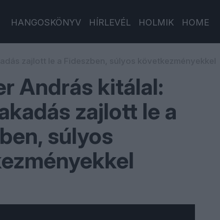
HANGOSKÖNYV
HÍRLEVÉL
HOLMIK
HOME
akadás zajlott le a Fideszben, súlyos következményekkel
er András kitálal:
akadás zajlott le a
ben, súlyos
kezményekkel