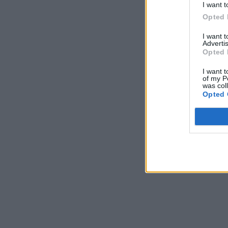
I want t
Opted 
I want 
Advertis
Opted 
I want t
of my P
was col
Opted 