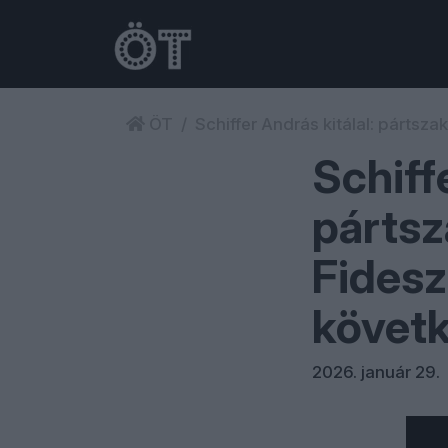
ÖT
Schiffer András kitálal: pártsz
Schiff
pártsz
Fidesz
követ
2026. január 29.