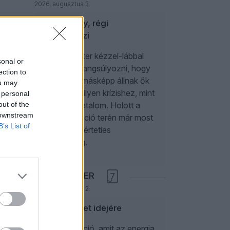
2026. augusztus 3.
Új kormány, régi
válságmozi
Magyar Péter kézzel-lábbal
sonal or
igyekszik hangsúlyozni, hogy
ection to
mennyivel másképp állnak ők
ou may
hozzá egy ilyen krízishez, mint
 personal
out of the
az előző hatalom. Holott a
 downstream
kommunikáció terén már most
B’s List of
látszik a kísérteties
hasonlóság.
KONOK PÉTER
7
2026. augusztus 2.
Áramszünet idejére
Egy civilizáció, amit az energia