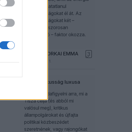
mozgat, óhatatlanul
energiaválságokat él át. Az
energiaválságokat két –
egymással szorosan
összefüggő – faktor okozza.
KRASZNAHORKAI EMMA
3
2026. augusztus 1.
Az apolitikusság luxusa
Érdemes odafigyelni arra, mi a
Tisza célja (és abból mi
valósul meg), kritikus
állampolgárokat és újfajta
politikai közbeszédet
szeretnének, vagy rajongókat