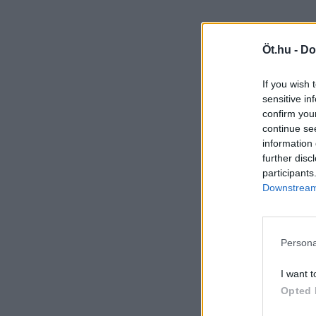
Öt.hu -
Do
If you wish 
sensitive in
confirm you
continue se
information 
further disc
participants
Downstream 
Persona
I want t
Opted 