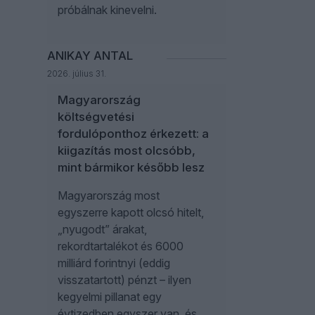
próbálnak kinevelni.
ANIKAY ANTAL
2026. július 31.
Magyarország
költségvetési
fordulóponthoz érkezett: a
kiigazítás most olcsóbb,
mint bármikor később lesz
Magyarország most
egyszerre kapott olcsó hitelt,
„nyugodt” árakat,
rekordtartalékot és 6000
milliárd forintnyi (eddig
visszatartott) pénzt – ilyen
kegyelmi pillanat egy
évtizedben egyszer van, és