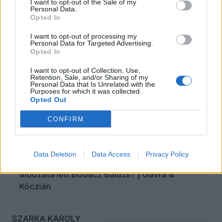
polgárok tovább erősíthetik identitásukat, és újabb
I want to opt-out of the Sale of my
Personal Data.
szintre léphetnek a társadalmi társasjátékban,
Opted In
számon tarthatják napi jócselekedeteiket,
leleplezhetik az ellenséget, s minderről eszmét
I want to opt-out of processing my
Personal Data for Targeted Advertising.
cserélhetnek a többi önkorlátozó polgárral.
Opted In
I want to opt-out of Collection, Use,
Retention, Sale, and/or Sharing of my
Personal Data that Is Unrelated with the
Schiffer András: szégyen, amit Magyar Péter
Purposes for which it was collected.
kormányzás címén művel
Opted Out
CONFIRM
ÖT
2026. augusztus 8.
Data Deletion
Data Access
Privacy Policy
Zűrzavar az MTVA-ban: Magyar Péter
áldozata lett Bodacz Balázs? | Gavra &
Kóczián
SZARKA KÁROLY