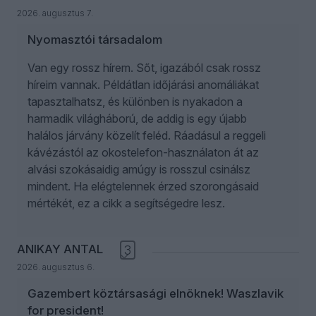
2026. augusztus 7.
Nyomasztói társadalom
Van egy rossz hírem. Sőt, igazából csak rossz
híreim vannak. Példátlan időjárási anomáliákat
tapasztalhatsz, és különben is nyakadon a
harmadik világháború, de addig is egy újabb
halálos járvány közelít feléd. Ráadásul a reggeli
kávézástól az okostelefon-használaton át az
alvási szokásaidig amúgy is rosszul csinálsz
mindent. Ha elégtelennek érzed szorongásaid
mértékét, ez a cikk a segítségedre lesz.
ANIKAY ANTAL
3
2026. augusztus 6.
Gazembert köztársasági elnöknek! Waszlavik
for president!