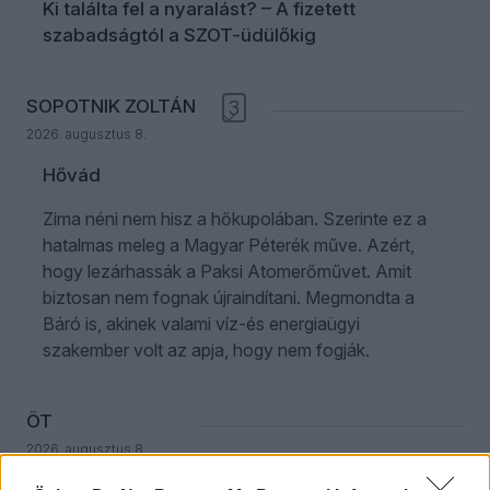
Ki találta fel a nyaralást? – A fizetett
szabadságtól a SZOT-üdülőkig
SOPOTNIK ZOLTÁN
3
2026. augusztus 8.
Hővád
Zima néni nem hisz a hőkupolában. Szerinte ez a
hatalmas meleg a Magyar Péterék műve. Azért,
hogy lezárhassák a Paksi Atomerőművet. Amit
biztosan nem fognak újraindítani. Megmondta a
Báró is, akinek valami víz-és energiaügyi
szakember volt az apja, hogy nem fogják.
ÖT
2026. augusztus 8.