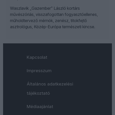
Waszlavik „Gazember” László kortárs
művészóriás, visszafogottan fogyasztóellenes,
műholdtervező mérnök, zenész, titokfejtő
asztrológus, Közép-Európa természeti kincse.
Kapcsolat
Impresszum
Általános adatkezelési
tájékoztató
Médiaajánlat