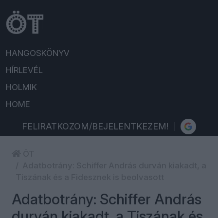
HANGOSKÖNYV
HÍRLEVÉL
HOLMIK
HOME
FELIRATKOZOM/BEJELENTKEZEM!
ÖT
Adatbotrány: Schiffer András durván kiakadt, a
Tiszának és a Fidesznek is beolvasott
Adatbotrány: Schiffer András
durván kiakadt, a Tiszának és