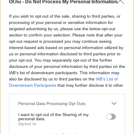
„Normális országban, normális sajtóval
Öt.hu -
Do Not Process My Personal Information
percről percre tudnánk, mi történt a
kommenttől a kirúgásokig” | Gavra és
If you wish to opt-out of the sale, sharing to third parties, or
Kóczián a Visszhangkamrában
processing of your personal or sensitive information for
targeted advertising by us, please use the below opt-out
A kormány energiaválság-kezeléséről, a
section to confirm your selection. Please note that after your
zűrzavaros közmédia-ügyről, Magyar Péter
opt-out request is processed you may continue seeing
személyzeti politikájáról és kommunikációjáról,
interest-based ads based on personal information utilized by
us or personal information disclosed to third parties prior to
valamint az ellenzék gyenge szerepléséről is
your opt-out. You may separately opt-out of the further
beszélget Gavra Gábor és Kóczián Péter a
disclosure of your personal information by third parties on the
Visszhangkamra legújabb adásában.
IAB’s list of downstream participants. This information may
also be disclosed by us to third parties on the
IAB’s List of
Downstream Participants
that may further disclose it to other
IVÁN ILDIKÓ
4
third parties.
2026. augusztus 8.
Personal Data Processing Opt Outs
Az animátorkultúra vízállása
I want to opt-out of the Sharing of my
personal data.
A hőkupola, az aszály és a vízhiány közepette
Opted In
fellángolt a vízlépcsővita, miközben a lojális