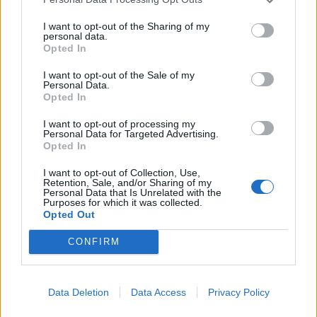
PAPP LÁSZLÓ TAMÁS
I want to opt-out of the Sharing of my
2026. augusztus 6.
personal data.
Opted In
Sógorom, a múzeumigazgató
I want to opt-out of the Sale of my
Personal Data.
Úgy néz ki, a Tisza-kormány jó úton halad, hogy a
Opted In
Sógország következő része is zajos kasszasiker
legyen a botránybohózat kategóriában.
I want to opt-out of processing my
Personal Data for Targeted Advertising.
Opted In
NEFELEJCS GERGŐ
I want to opt-out of Collection, Use,
Retention, Sale, and/or Sharing of my
2026. augusztus 5.
Personal Data that Is Unrelated with the
Purposes for which it was collected.
A politikai pástról levonuló influenszerekről:
Opted Out
szegény paraszociális gyermekeink
CONFIRM
Úgy is fogalmazhatunk: a kampánycél teljesült, az
együttműködés sikeres volt, további
szolgáltatásokra most nincs szükség.
Data Deletion
Data Access
Privacy Policy