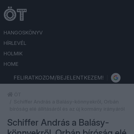
HANGOSKÖNYV
HÍRLEVÉL
HOLMIK
HOME
FELIRATKOZOM/BEJELENTKEZEM!
ÖT
Schiffer András a Balásy-könnyekről, Orbán
bíróság elé állításáról és az új kormány irányáról
Schiffer András a Balásy-
könnyekről, Orbán bíróság elé