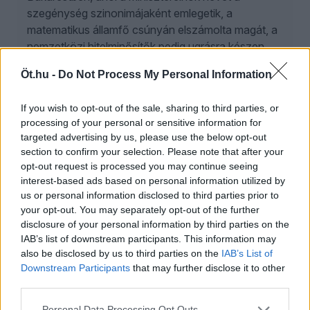
szegénység szinonimájaként emlegetik, a
matematikus államfő csúnyán elszámolta magát, a
nemzetközi hitelminősítők pedig ugrásra készen
várják, hogy rányomják a „bóvli” pecsétet az
Öt.hu -
Do Not Process My Personal Information
ország gazdaságára.
If you wish to opt-out of the sale, sharing to third parties, or
processing of your personal or sensitive information for
ÖT
targeted advertising by us, please use the below opt-out
2026. augusztus 6.
section to confirm your selection. Please note that after your
opt-out request is processed you may continue seeing
Schiffer András: Szégyen, amit Magyar Péter
interest-based ads based on personal information utilized by
kormányzás címén művel
us or personal information disclosed to third parties prior to
your opt-out. You may separately opt-out of the further
A Közelkép nyári kiadásában Schiffer András és
disclosure of your personal information by third parties on the
Gavra Gábor többek közt az energiakrízisről, a
IAB’s list of downstream participants. This information may
köztársasági elnök-jelölésről és általában Magyar
also be disclosed by us to third parties on the
IAB’s List of
Péter kormányzásáról is beszélget. És hallhatunk
Downstream Participants
that may further disclose it to other
egy „több mint legendát” Kövér Lászlóról is.
third parties.
Personal Data Processing Opt Outs