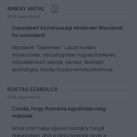
ANIKAY ANTAL
1
2026. augusztus 6.
Gazembert köztársasági elnöknek! Waszlavik
for president!
Waszlavik "Gazember" László kortárs
művészóriás, visszafogottan fogyasztóellenes,
műholdtervező mérnök, zenész, titokfejtő
asztrológus, Közép-Európa természeti kincse.
ROSTÁS SZABOLCS
2026. augusztus 6.
Csoda, hogy Románia egyáltalán még
működik
Közel száz napja ügyvivő kormány fungál
Bukarestben, ahol a miniszterelnök nevét a