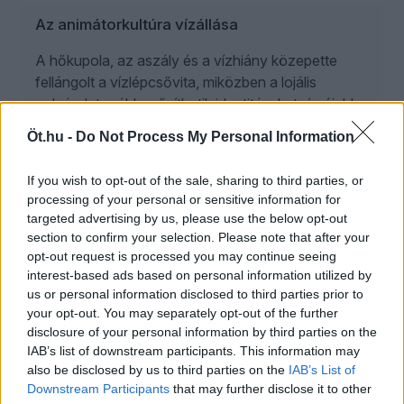
Az animátorkultúra vízállása
A hőkupola, az aszály és a vízhiány közepette
fellángolt a vízlépcsővita, miközben a lojális
polgárok tovább erősíthetik identitásukat, és újabb
szintre léphetnek a társadalmi társasjátékban,
Öt.hu -
Do Not Process My Personal Information
számon tarthatják napi jócselekedeteiket,
leleplezhetik az ellenséget, s minderről eszmét
If you wish to opt-out of the sale, sharing to third parties, or
cserélhetnek a többi önkorlátozó polgárral.
processing of your personal or sensitive information for
targeted advertising by us, please use the below opt-out
section to confirm your selection. Please note that after your
opt-out request is processed you may continue seeing
Schiffer András: szégyen, amit Magyar Péter
interest-based ads based on personal information utilized by
kormányzás címén művel
us or personal information disclosed to third parties prior to
your opt-out. You may separately opt-out of the further
disclosure of your personal information by third parties on the
ÖT
IAB’s list of downstream participants. This information may
2026. augusztus 8.
also be disclosed by us to third parties on the
IAB’s List of
Downstream Participants
that may further disclose it to other
Zűrzavar az MTVA-ban: Magyar Péter