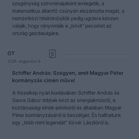
szegénység szinonimájaként emlegetik, a
matematikus államfő csúnyán elszámolta magát, a
nemzetközi hitelminősítők pedig ugrásra készen
várják, hogy rányomják a „bóvli” pecsétet az
ország gazdaságára.
ÖT
6
2026. augusztus 6.
Schiffer András: Szégyen, amit Magyar Péter
kormányzás címén művel
A Közelkép nyári kiadásában Schiffer András és
Gavra Gábor többek közt az energiakrízisről, a
köztársasági elnök-jelölésről és általában Magyar
Péter kormányzásáról is beszélget. És hallhatunk
egy „több mint legendát” Kövér Lászlóról is.