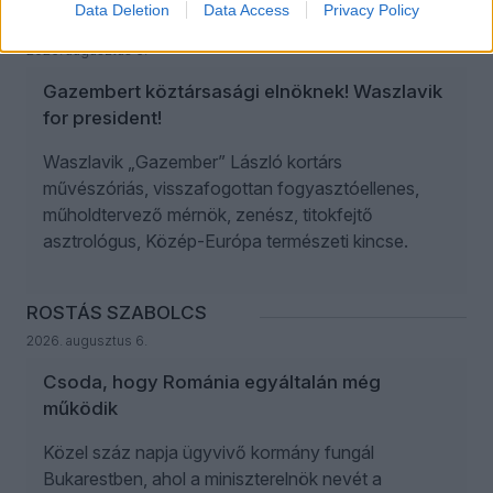
Data Deletion
Data Access
Privacy Policy
ANIKAY ANTAL
2
2026. augusztus 6.
Gazembert köztársasági elnöknek! Waszlavik
for president!
Waszlavik „Gazember” László kortárs
művészóriás, visszafogottan fogyasztóellenes,
műholdtervező mérnök, zenész, titokfejtő
asztrológus, Közép-Európa természeti kincse.
ROSTÁS SZABOLCS
2026. augusztus 6.
Csoda, hogy Románia egyáltalán még
működik
Közel száz napja ügyvivő kormány fungál
Bukarestben, ahol a miniszterelnök nevét a