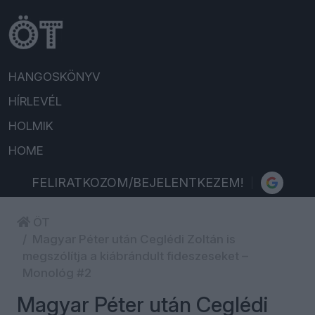
HANGOSKÖNYV
HÍRLEVÉL
HOLMIK
HOME
FELIRATKOZOM/BEJELENTKEZEM!
ÖT
Magyar Péter után Ceglédi Zoltán is
megszólítja a kiábrándult fideszeseket –
Monológ #2
Magyar Péter után Ceglédi