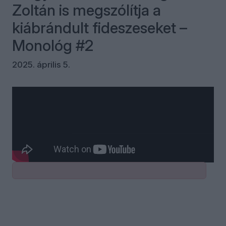
Zoltán is megszólítja a
kiábrándult fideszeseket –
Monológ #2
2025. április 5.
Kommentek
Bejelentkezés