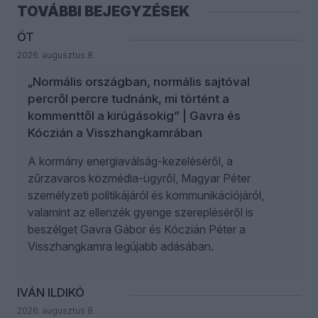
TOVÁBBI BEJEGYZÉSEK
ÖT
2026. augusztus 8.
„Normális országban, normális sajtóval
percről percre tudnánk, mi történt a
kommenttől a kirúgásokig” | Gavra és
Kóczián a Visszhangkamrában
A kormány energiaválság-kezeléséről, a
zűrzavaros közmédia-ügyről, Magyar Péter
személyzeti politikájáról és kommunikációjáról,
valamint az ellenzék gyenge szerepléséről is
beszélget Gavra Gábor és Kóczián Péter a
Visszhangkamra legújabb adásában.
IVÁN ILDIKÓ
2026. augusztus 8.