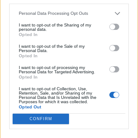
third parties.
áldozata lett Bodacz Balázs? | Gavra &
Kóczián
Personal Data Processing Opt Outs
I want to opt-out of the Sharing of my
personal data.
SZARKA KÁROLY
Opted In
2026. augusztus 7.
I want to opt-out of the Sale of my
Personal Data.
Nyomasztói társadalom
Opted In
Van egy rossz hírem. Sőt, igazából csak rossz
I want to opt-out of processing my
Personal Data for Targeted Advertising.
híreim vannak. Példátlan időjárási anomáliákat
Opted In
tapasztalhatsz, és különben is nyakadon a
harmadik világháború, de addig is egy újabb
I want to opt-out of Collection, Use,
Retention, Sale, and/or Sharing of my
halálos járvány közelít feléd. Ráadásul a reggeli
Personal Data that Is Unrelated with the
kávézástól az okostelefon-használaton át az
Purposes for which it was collected.
Opted Out
alvási szokásaidig amúgy is rosszul csinálsz
mindent. Ha elégtelennek érzed szorongásaid
CONFIRM
mértékét, ez a cikk a segítségedre lesz.