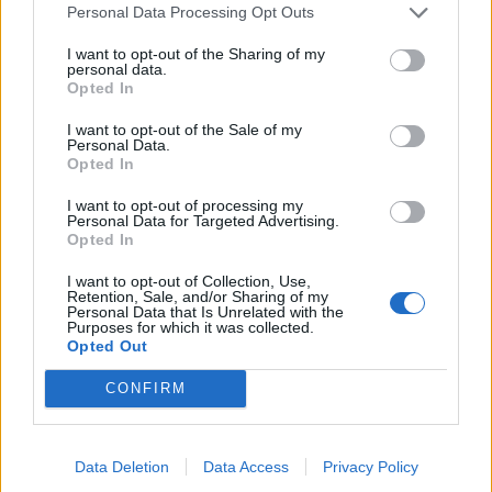
Personal Data Processing Opt Outs
Magyar Péter kézzel-lábbal igyekszik
I want to opt-out of the Sharing of my
hangsúlyozni, hogy mennyivel másképp állnak ők
personal data.
hozzá egy ilyen krízishez, mint az előző hatalom.
Opted In
Holott a kommunikáció terén már most látszik a
I want to opt-out of the Sale of my
kísérteties hasonlóság.
Personal Data.
Opted In
KONOK PÉTER
I want to opt-out of processing my
7
Personal Data for Targeted Advertising.
2026. augusztus 2.
Opted In
Áramszünet idejére
I want to opt-out of Collection, Use,
Retention, Sale, and/or Sharing of my
Personal Data that Is Unrelated with the
Egy civilizáció, amit az energia mozgat,
Purposes for which it was collected.
óhatatlanul energiaválságokat él át. Az
Opted Out
energiaválságokat két – egymással szorosan
CONFIRM
összefüggő – faktor okozza.
Data Deletion
Data Access
Privacy Policy
KRASZNAHORKAI EMMA
3