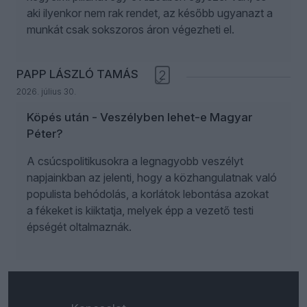
aki ilyenkor nem rak rendet, az később ugyanazt a
munkát csak sokszoros áron végezheti el.
PAPP LÁSZLÓ TAMÁS
2
2026. július 30.
Köpés után - Veszélyben lehet-e Magyar
Péter?
A csúcspolitikusokra a legnagyobb veszélyt
napjainkban az jelenti, hogy a közhangulatnak való
populista behódolás, a korlátok lebontása azokat
a fékeket is kiiktatja, melyek épp a vezető testi
épségét oltalmaznák.