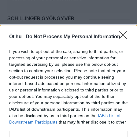
SCHILLINGER GYÖNGYVÉR
2026. augusztus 4.
Öt.hu -
Do Not Process My Personal Information
Közvagyonvédelem, politikai leszámolás
vagy kormányzati PR?
If you wish to opt-out of the sale, sharing to third parties, or
Nem az intézmény számít, hanem az aktuális
processing of your personal or sensitive information for
politikai megoldás, amelynek törvénybe foglalása
targeted advertising by us, please use the below opt-out
section to confirm your selection. Please note that after your
csak amolyan jogi fabrikálás: felesleges jogállami
opt-out request is processed you may continue seeing
követelményekkel vacakolni, amikor egy
interest-based ads based on personal information utilized by
következő politikai megfontolás ismét felülírhatja
us or personal information disclosed to third parties prior to
az egészet.
your opt-out. You may separately opt-out of the further
disclosure of your personal information by third parties on the
IAB’s list of downstream participants. This information may
BALOGH GÁBOR
7
also be disclosed by us to third parties on the
IAB’s List of
2026. augusztus 3.
Downstream Participants
that may further disclose it to other
third parties.
Új kormány, régi válságmozi