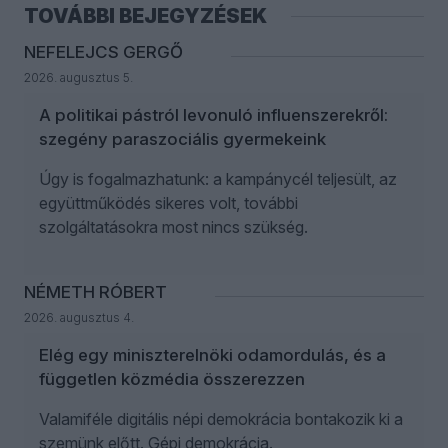
TOVÁBBI BEJEGYZÉSEK
NEFELEJCS GERGŐ
2026. augusztus 5.
A politikai pástról levonuló influenszerekről:
szegény paraszociális gyermekeink
Úgy is fogalmazhatunk: a kampánycél teljesült, az
együttműködés sikeres volt, további
szolgáltatásokra most nincs szükség.
NÉMETH RÓBERT
2026. augusztus 4.
Elég egy miniszterelnöki odamordulás, és a
független közmédia összerezzen
Valamiféle digitális népi demokrácia bontakozik ki a
szemünk előtt. Gépi demokrácia.