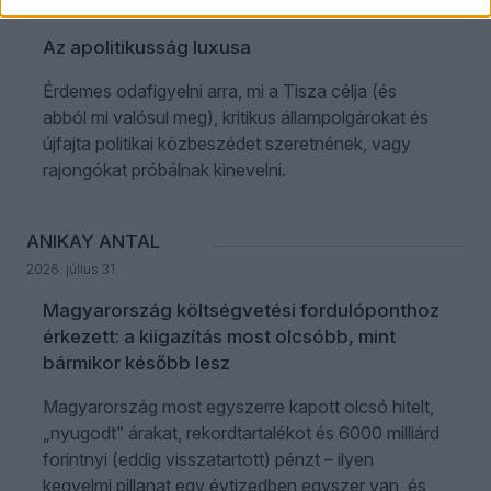
2026. augusztus 1.
Az apolitikusság luxusa
Érdemes odafigyelni arra, mi a Tisza célja (és
abból mi valósul meg), kritikus állampolgárokat és
újfajta politikai közbeszédet szeretnének, vagy
rajongókat próbálnak kinevelni.
ANIKAY ANTAL
2026. július 31.
Magyarország költségvetési fordulóponthoz
érkezett: a kiigazítás most olcsóbb, mint
bármikor később lesz
Magyarország most egyszerre kapott olcsó hitelt,
„nyugodt” árakat, rekordtartalékot és 6000 milliárd
forintnyi (eddig visszatartott) pénzt – ilyen
kegyelmi pillanat egy évtizedben egyszer van, és