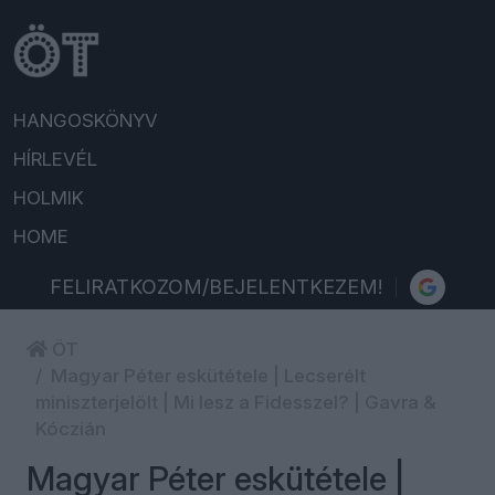
HANGOSKÖNYV
HÍRLEVÉL
HOLMIK
HOME
FELIRATKOZOM/BEJELENTKEZEM!
ÖT
Magyar Péter eskütétele | Lecserélt
miniszterjelölt | Mi lesz a Fidesszel? | Gavra &
Kóczián
Magyar Péter eskütétele |