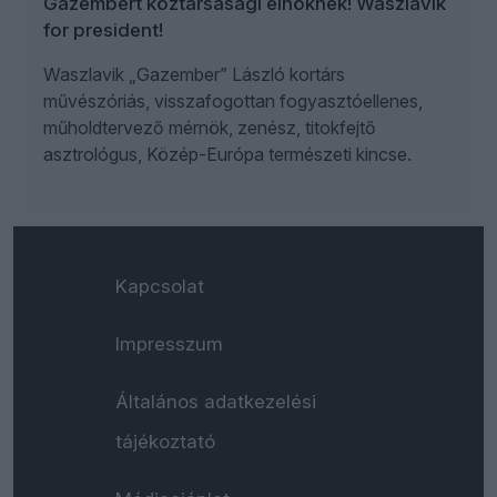
Gazembert köztársasági elnöknek! Waszlavik
for president!
Waszlavik „Gazember” László kortárs
művészóriás, visszafogottan fogyasztóellenes,
műholdtervező mérnök, zenész, titokfejtő
asztrológus, Közép-Európa természeti kincse.
Kapcsolat
Impresszum
Általános adatkezelési
tájékoztató