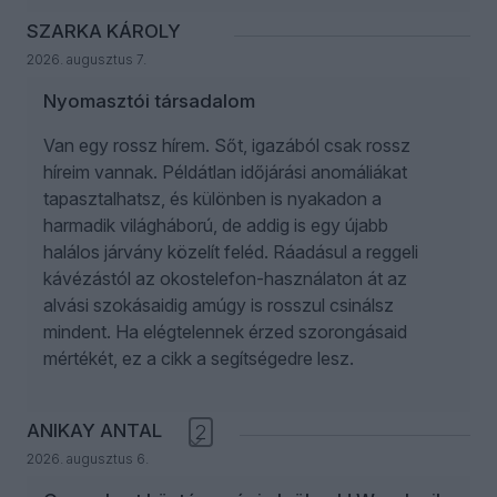
SZARKA KÁROLY
2026. augusztus 7.
Nyomasztói társadalom
Van egy rossz hírem. Sőt, igazából csak rossz
híreim vannak. Példátlan időjárási anomáliákat
tapasztalhatsz, és különben is nyakadon a
harmadik világháború, de addig is egy újabb
halálos járvány közelít feléd. Ráadásul a reggeli
kávézástól az okostelefon-használaton át az
alvási szokásaidig amúgy is rosszul csinálsz
mindent. Ha elégtelennek érzed szorongásaid
mértékét, ez a cikk a segítségedre lesz.
ANIKAY ANTAL
2
2026. augusztus 6.