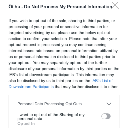
Öt.hu -
Do Not Process My Personal Information
„Normális országban, normális sajtóval
percről percre tudnánk, mi történt a
If you wish to opt-out of the sale, sharing to third parties, or
kommenttől a kirúgásokig” | Gavra és
processing of your personal or sensitive information for
Kóczián a Visszhangkamrában
targeted advertising by us, please use the below opt-out
section to confirm your selection. Please note that after your
A kormány energiaválság-kezeléséről, a
opt-out request is processed you may continue seeing
zűrzavaros közmédia-ügyről, Magyar Péter
interest-based ads based on personal information utilized by
személyzeti politikájáról és kommunikációjáról,
us or personal information disclosed to third parties prior to
valamint az ellenzék gyenge szerepléséről is
your opt-out. You may separately opt-out of the further
disclosure of your personal information by third parties on the
beszélget Gavra Gábor és Kóczián Péter a
IAB’s list of downstream participants. This information may
Visszhangkamra legújabb adásában.
also be disclosed by us to third parties on the
IAB’s List of
Downstream Participants
that may further disclose it to other
third parties.
IVÁN ILDIKÓ
1
2026. augusztus 8.
Personal Data Processing Opt Outs
Az animátorkultúra vízállása
I want to opt-out of the Sharing of my
personal data.
Opted In
A hőkupola, az aszály és a vízhiány közepette