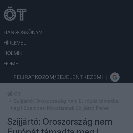
HANGOSKÖNYV
HÍRLEVÉL
HOLMIK
HOME
FELIRATKOZOM/BEJELENTKEZEM!
ÖT
Szijjártó: Oroszország nem Európát támadta
meg l Szemben Kócziánnal: Szijjártó Péter
Szijjártó: Oroszország nem
Európát támadta meg l