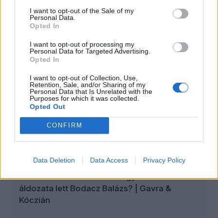
fellángolt a vízlépcsővita, miközben a lojális
I want to opt-out of the Sale of my
polgárok tovább erősíthetik identitásukat, és újabb
Personal Data.
Opted In
szintre léphetnek a társadalmi társasjátékban,
számon tarthatják napi jócselekedeteiket,
I want to opt-out of processing my
Personal Data for Targeted Advertising.
leleplezhetik az ellenséget, s minderről eszmét
Opted In
cserélhetnek a többi önkorlátozó polgárral.
I want to opt-out of Collection, Use,
Retention, Sale, and/or Sharing of my
Personal Data that Is Unrelated with the
Purposes for which it was collected.
Schiffer András: szégyen, amit Magyar Péter
Opted Out
kormányzás címén művel
CONFIRM
ÖT
2026. augusztus 8.
Data Deletion
Data Access
Privacy Policy
Zűrzavar az MTVA-ban: Magyar Péter
áldozata lett Bodacz Balázs? | Gavra &
Kóczián