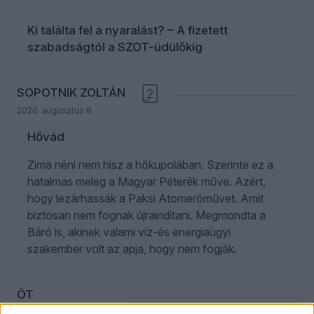
Ki találta fel a nyaralást? – A fizetett
szabadságtól a SZOT-üdülőkig
SOPOTNIK ZOLTÁN
2
2026. augusztus 8.
Hővád
Zima néni nem hisz a hőkupolában. Szerinte ez a
hatalmas meleg a Magyar Péterék műve. Azért,
hogy lezárhassák a Paksi Atomerőművet. Amit
biztosan nem fognak újraindítani. Megmondta a
Báró is, akinek valami víz-és energiaügyi
szakember volt az apja, hogy nem fogják.
ÖT
2026. augusztus 8.