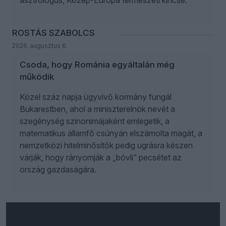
asztrológus, Közép-Európa természeti kincse.
ROSTÁS SZABOLCS
2026. augusztus 6.
Csoda, hogy Románia egyáltalán még
működik
Közel száz napja ügyvivő kormány fungál
Bukarestben, ahol a miniszterelnök nevét a
szegénység szinonimájaként emlegetik, a
matematikus államfő csúnyán elszámolta magát, a
nemzetközi hitelminősítők pedig ugrásra készen
várják, hogy rányomják a „bóvli” pecsétet az
ország gazdaságára.