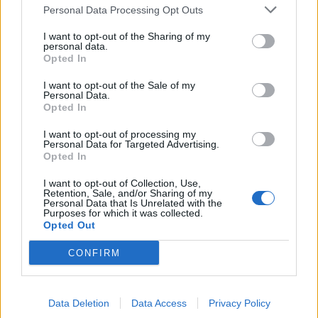
Personal Data Processing Opt Outs
I want to opt-out of the Sharing of my
personal data.
Schiffer András: szégyen, amit Magyar Péter
Opted In
kormányzás címén művel
I want to opt-out of the Sale of my
Personal Data.
Opted In
ÖT
2026. augusztus 8.
I want to opt-out of processing my
Personal Data for Targeted Advertising.
Opted In
Zűrzavar az MTVA-ban: Magyar Péter
áldozata lett Bodacz Balázs? | Gavra &
I want to opt-out of Collection, Use,
Kóczián
Retention, Sale, and/or Sharing of my
Personal Data that Is Unrelated with the
Purposes for which it was collected.
Opted Out
SZARKA KÁROLY
CONFIRM
2026. augusztus 7.
Nyomasztói társadalom
Data Deletion
Data Access
Privacy Policy
Van egy rossz hírem. Sőt, igazából csak rossz