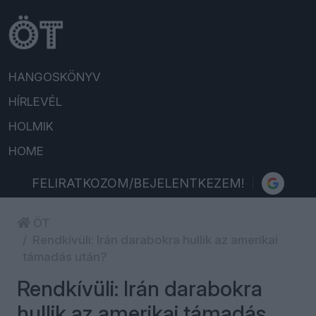
HANGOSKÖNYV
HÍRLEVÉL
HOLMIK
HOME
FELIRATKOZOM/BEJELENTKEZEM!
ÖT
Rendkívüli: Irán darabokra hullik az amerikai
támadás után?
Rendkívüli: Irán darabokra
hullik az amerikai támadás