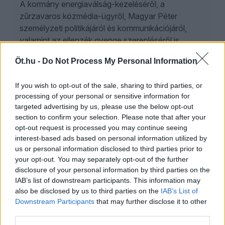
A kormány energiaválság-kezeléséről, a
zűrzavaros közmédia-ügyről, Magyar Péter
személyzeti politikájáról és kommunikációjáról,
valamint az ellenzék gyenge szerepléséről is
beszélget Gavra Gábor és Kóczián Péter a
Öt.hu -
Do Not Process My Personal Information
Visszhangkamra legújabb adásában.
If you wish to opt-out of the sale, sharing to third parties, or
IVÁN ILDIKÓ
processing of your personal or sensitive information for
1
targeted advertising by us, please use the below opt-out
2026. augusztus 8.
section to confirm your selection. Please note that after your
opt-out request is processed you may continue seeing
Az animátorkultúra vízállása
interest-based ads based on personal information utilized by
A hőkupola, az aszály és a vízhiány közepette
us or personal information disclosed to third parties prior to
your opt-out. You may separately opt-out of the further
fellángolt a vízlépcsővita, miközben a lojális
disclosure of your personal information by third parties on the
polgárok tovább erősíthetik identitásukat, és újabb
IAB’s list of downstream participants. This information may
szintre léphetnek a társadalmi társasjátékban,
also be disclosed by us to third parties on the
IAB’s List of
számon tarthatják napi jócselekedeteiket,
Downstream Participants
that may further disclose it to other
leleplezhetik az ellenséget, s minderről eszmét
third parties.
cserélhetnek a többi önkorlátozó polgárral.