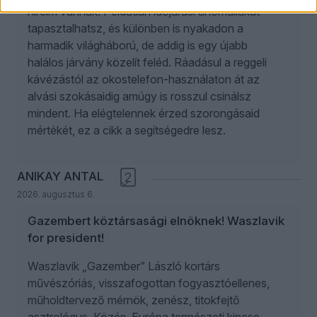
híreim vannak. Példátlan időjárási anomáliákat
tapasztalhatsz, és különben is nyakadon a
harmadik világháború, de addig is egy újabb
halálos járvány közelít feléd. Ráadásul a reggeli
kávézástól az okostelefon-használaton át az
alvási szokásaidig amúgy is rosszul csinálsz
mindent. Ha elégtelennek érzed szorongásaid
mértékét, ez a cikk a segítségedre lesz.
ANIKAY ANTAL
2
2026. augusztus 6.
Gazembert köztársasági elnöknek! Waszlavik
for president!
Waszlavik „Gazember” László kortárs
művészóriás, visszafogottan fogyasztóellenes,
műholdtervező mérnök, zenész, titokfejtő