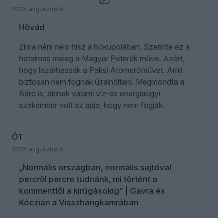
2026. augusztus 8.
Hővád
Zima néni nem hisz a hőkupolában. Szerinte ez a
hatalmas meleg a Magyar Péterék műve. Azért,
hogy lezárhassák a Paksi Atomerőművet. Amit
biztosan nem fognak újraindítani. Megmondta a
Báró is, akinek valami víz-és energiaügyi
szakember volt az apja, hogy nem fogják.
ÖT
2026. augusztus 8.
„Normális országban, normális sajtóval
percről percre tudnánk, mi történt a
kommenttől a kirúgásokig” | Gavra és
Kóczián a Visszhangkamrában