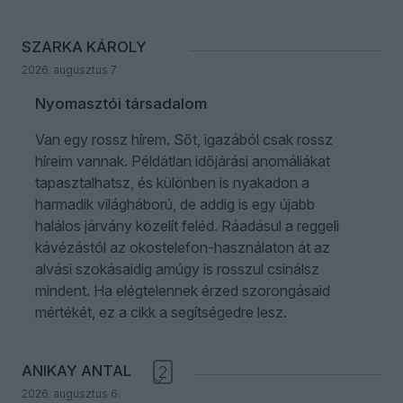
SZARKA KÁROLY
2026. augusztus 7.
Nyomasztói társadalom
Van egy rossz hírem. Sőt, igazából csak rossz
híreim vannak. Példátlan időjárási anomáliákat
tapasztalhatsz, és különben is nyakadon a
harmadik világháború, de addig is egy újabb
halálos járvány közelít feléd. Ráadásul a reggeli
kávézástól az okostelefon-használaton át az
alvási szokásaidig amúgy is rosszul csinálsz
mindent. Ha elégtelennek érzed szorongásaid
mértékét, ez a cikk a segítségedre lesz.
ANIKAY ANTAL
2
2026. augusztus 6.