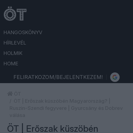
HANGOSKÖNYV
HÍRLEVÉL
HOLMIK
HOME
FELIRATKOZOM/BEJELENTKEZEM!
ÖT
ÖT | Erőszak küszöbén Magyarország? |
Ruszin-Szendi fegyvere | Gyurcsány és Dobrev
válása
ÖT | Erőszak küszöbén