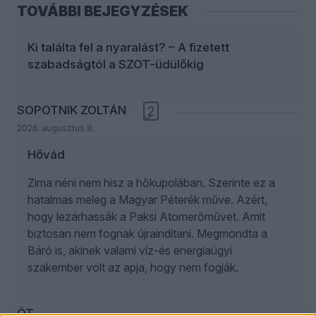
TOVÁBBI BEJEGYZÉSEK
Ki találta fel a nyaralást? – A fizetett
szabadságtól a SZOT-üdülőkig
SOPOTNIK ZOLTÁN
2
2026. augusztus 8.
Hővád
Zima néni nem hisz a hőkupolában. Szerinte ez a
hatalmas meleg a Magyar Péterék műve. Azért,
hogy lezárhassák a Paksi Atomerőművet. Amit
biztosan nem fognak újraindítani. Megmondta a
Báró is, akinek valami víz-és energiaügyi
szakember volt az apja, hogy nem fogják.
ÖT