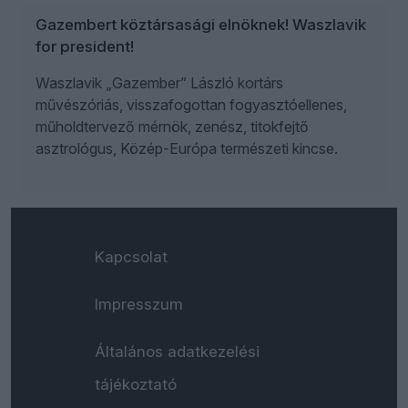
Gazembert köztársasági elnöknek! Waszlavik
for president!
Waszlavik „Gazember” László kortárs
művészóriás, visszafogottan fogyasztóellenes,
műholdtervező mérnök, zenész, titokfejtő
asztrológus, Közép-Európa természeti kincse.
Kapcsolat
Impresszum
Általános adatkezelési
tájékoztató