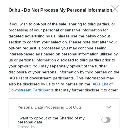
2026. augusztus 8.
Öt.hu -
Do Not Process My Personal Information
„Normális országban, normális sajtóval
percről percre tudnánk, mi történt a
If you wish to opt-out of the sale, sharing to third parties, or
processing of your personal or sensitive information for
kommenttől a kirúgásokig” | Gavra és
targeted advertising by us, please use the below opt-out
Kóczián a Visszhangkamrában
section to confirm your selection. Please note that after your
opt-out request is processed you may continue seeing
A kormány energiaválság-kezeléséről, a
interest-based ads based on personal information utilized by
zűrzavaros közmédia-ügyről, Magyar Péter
us or personal information disclosed to third parties prior to
személyzeti politikájáról és kommunikációjáról,
your opt-out. You may separately opt-out of the further
valamint az ellenzék gyenge szerepléséről is
disclosure of your personal information by third parties on the
beszélget Gavra Gábor és Kóczián Péter a
IAB’s list of downstream participants. This information may
Visszhangkamra legújabb adásában.
also be disclosed by us to third parties on the
IAB’s List of
Downstream Participants
that may further disclose it to other
third parties.
IVÁN ILDIKÓ
1
Personal Data Processing Opt Outs
2026. augusztus 8.
I want to opt-out of the Sharing of my
Az animátorkultúra vízállása
personal data.
Opted In