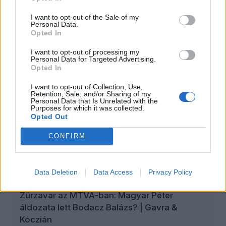
A hőkupola, az aszály és a vízhiány közepette
fellángolt a vízlépcsővita, miközben a lojális
I want to opt-out of the Sale of my
Personal Data.
polgárok tovább erősíthetik identitásukat, és újabb
Opted In
szintre léphetnek a társadalmi társasjátékban,
I want to opt-out of processing my
számon tarthatják napi jócselekedeteiket,
Personal Data for Targeted Advertising.
leleplezhetik az ellenséget, s minderről eszmét
Opted In
cserélhetnek a többi önkorlátozó polgárral.
I want to opt-out of Collection, Use,
Retention, Sale, and/or Sharing of my
Personal Data that Is Unrelated with the
Purposes for which it was collected.
Opted Out
Schiffer András: szégyen, amit Magyar Péter
kormányzás címén művel
CONFIRM
ÖT
Data Deletion
Data Access
Privacy Policy
2026. augusztus 8.
Zűrzavar az MTVA-ban: Magyar Péter
áldozata lett Bodacz Balázs? | Gavra &
Kóczián