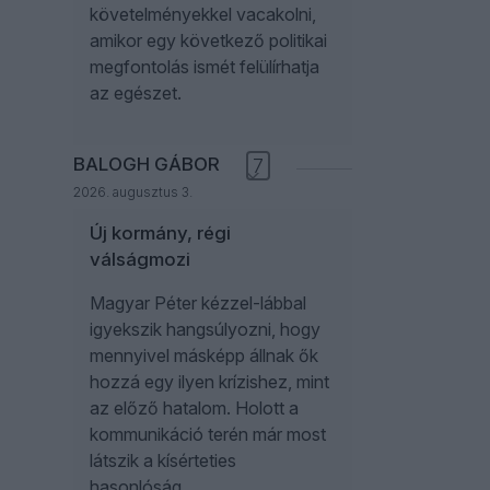
követelményekkel vacakolni,
amikor egy következő politikai
megfontolás ismét felülírhatja
az egészet.
BALOGH GÁBOR
7
2026. augusztus 3.
Új kormány, régi
válságmozi
Magyar Péter kézzel-lábbal
igyekszik hangsúlyozni, hogy
mennyivel másképp állnak ők
hozzá egy ilyen krízishez, mint
az előző hatalom. Holott a
kommunikáció terén már most
látszik a kísérteties
hasonlóság.