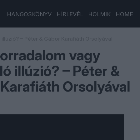
HANGOSKÖNYV
HÍRLEVÉL
HOLMIK
HOME
illúzió? – Péter & Gábor Karafiáth Orsolyával
forradalom vagy
ó illúzió? – Péter &
Karafiáth Orsolyával