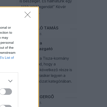
is beszélget. És hallhatunk egy
„több mint legendát” Kövér
Lászlóról is.
sonal or
PAPP LÁSZLÓ TAMÁS
ection to
2026. augusztus 6.
ou may
 personal
Sógorom, a
out of the
múzeumigazgató
 downstream
B’s List of
Úgy néz ki, a Tisza-kormány
jó úton halad, hogy a
Sógország következő része is
zajos kasszasiker legyen a
botránybohózat kategóriában.
NEFELEJCS GERGŐ
2026. augusztus 5.