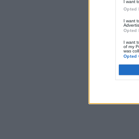
I want t
Opted 
I want 
Advertis
Opted 
I want t
of my P
was col
Opted 