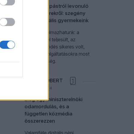
A politikai pástról levonuló
influenszerekről: szegény
paraszociális gyermekeink
Úgy is fogalmazhatunk: a
kampánycél teljesült, az
együttműködés sikeres volt,
további szolgáltatásokra most
nincs szükség.
NÉMETH RÓBERT
1
2026. augusztus 4.
Elég egy miniszterelnöki
odamordulás, és a
független közmédia
összerezzen
Valamiféle digitális népi