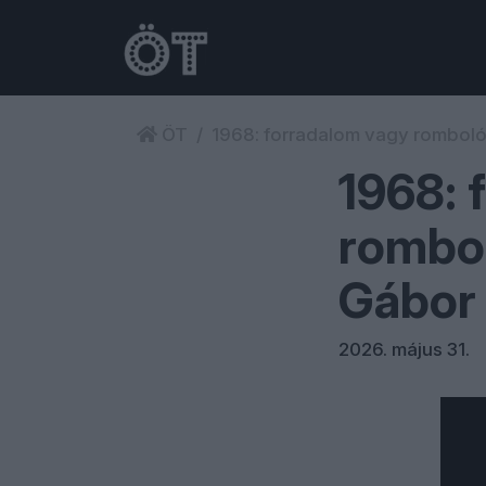
ÖT
1968: forradalom vagy romboló 
1968: 
rombol
Gábor 
2026. május 31.