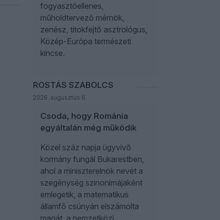
fogyasztóellenes,
műholdtervező mérnök,
zenész, titokfejtő asztrológus,
Közép-Európa természeti
kincse.
ROSTÁS SZABOLCS
2026. augusztus 6.
Csoda, hogy Románia
egyáltalán még működik
Közel száz napja ügyvivő
kormány fungál Bukarestben,
ahol a miniszterelnök nevét a
szegénység szinonimájaként
emlegetik, a matematikus
államfő csúnyán elszámolta
magát, a nemzetközi