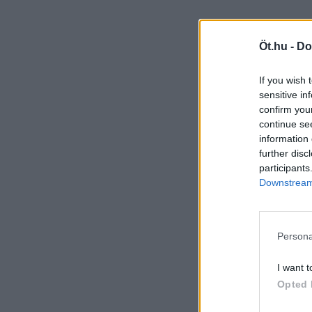
Öt.hu -
Do
If you wish 
sensitive in
confirm you
continue se
information 
further disc
participants
Downstream 
Persona
I want t
Opted 