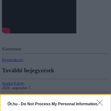
Kommentek
Bejelentkezés
További bejegyzések
Szarka Károly
2026. augusztus 7.
Nyomasztói társadalom
Öt.hu -
Do Not Process My Personal Information
Van egy rossz hírem. Sőt, igazából csak rossz híreim vannak.