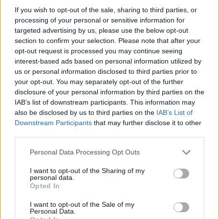
Példátlan időjárási anomáliákat tapasztalhatsz, és különben is
If you wish to opt-out of the sale, sharing to third parties, or
nyakadon a harmadik világháború, de addig is egy újabb halálos
járvány közelít feléd. Ráadásul a reggeli kávézástól az okostelefon-
processing of your personal or sensitive information for
használaton át az alvási szokásaidig amúgy is rosszul csinálsz
targeted advertising by us, please use the below opt-out
mindent. Ha elégtelennek érzed szorongásaid mértékét, ez a cikk a
section to confirm your selection. Please note that after your
segítségedre lesz.
opt-out request is processed you may continue seeing
interest-based ads based on personal information utilized by
Anikay Antal
2026. augusztus 6.
us or personal information disclosed to third parties prior to
1
your opt-out. You may separately opt-out of the further
disclosure of your personal information by third parties on the
Gazembert köztársasági elnöknek! Waszlavik for president!
IAB’s list of downstream participants. This information may
also be disclosed by us to third parties on the
IAB’s List of
Waszlavik „Gazember” László kortárs művészóriás, visszafogottan
Downstream Participants
that may further disclose it to other
fogyasztóellenes, műholdtervező mérnök, zenész, titokfejtő
third parties.
asztrológus, Közép-Európa természeti kincse.
Rostás Szabolcs
Personal Data Processing Opt Outs
2026. augusztus 6.
I want to opt-out of the Sharing of my
personal data.
Csoda, hogy Románia egyáltalán még működik
Opted In
Közel száz napja ügyvivő kormány fungál Bukarestben, ahol a
I want to opt-out of the Sale of my
miniszterelnök nevét a szegénység szinonimájaként emlegetik, a
Personal Data.
matematikus államfő csúnyán elszámolta magát, a nemzetközi