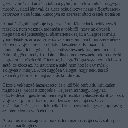
giccs az óriásplakát a házfalon a gyönyörűen kisminkelt, ragyogó
mosolyú, fiatal lánnyal, és giccs bekuckózva nézni a
Reszkessetek
betörők
et a családdal, kuncogva az ezerszer látott csetlés-botláson.
A mai újságok legtöbbje is giccset árul. Kiemelnek nekik tetsző
részeket, nem vesznek tudomást a többiről, hogy az olvasók
meghatott elégedettséggel ráismerjenek saját, a világról formált
gondolataikra, arra az ismerős valamire, amiben hinni szeretnének.
Előnyös vagy előnytelen fotókat készítenek. Kiragadnak
mondatokat, felnagyítanak, jelentőssé tesznek fragmentumokat.
Attól függően, melyik oldalon állnak, nem vesznek tudomást erről
vagy erről a részletről. Giccs az, ha egy Tölgyessy-interjút lehoz a
sajtó, és giccs az, ha ugyanez a sajtó nem hoz le egy másik
Tölgyessy-interjút. Attól függően válogat, hogy neki tetsző
véleményt formál-e meg az idős konduktor.
Giccs a vakbuzgó hazaszeretet és a külföld önfeledt, kritikátlan
majmolása. Giccs a sznobéria. Teljesen mindegy, hogy az
öltözködésről, gasztronómiai meg turisztikai választásokról van szó,
vagy akár gitármárkákról, minden sznobéria: giccs. Giccs a
kisállattartás és giccs a fék nélküli véleményömlengés és jópofaság
az interneten és való életben.
A toxikus macsóság és a toxikus feminizmus is giccs. A safe space-
ek és a nácik: giccs.