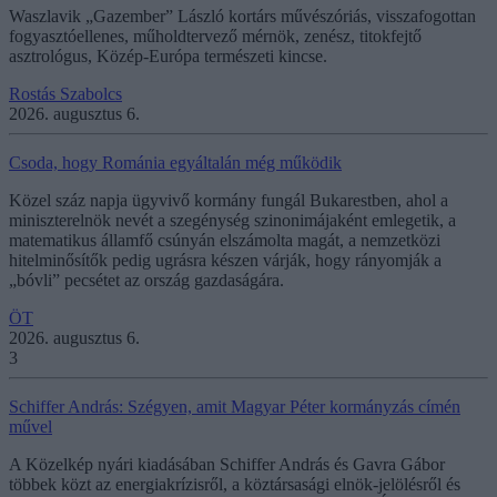
Waszlavik „Gazember” László kortárs művészóriás, visszafogottan
fogyasztóellenes, műholdtervező mérnök, zenész, titokfejtő
asztrológus, Közép-Európa természeti kincse.
Rostás Szabolcs
2026. augusztus 6.
Csoda, hogy Románia egyáltalán még működik
Közel száz napja ügyvivő kormány fungál Bukarestben, ahol a
miniszterelnök nevét a szegénység szinonimájaként emlegetik, a
matematikus államfő csúnyán elszámolta magát, a nemzetközi
hitelminősítők pedig ugrásra készen várják, hogy rányomják a
„bóvli” pecsétet az ország gazdaságára.
ÖT
2026. augusztus 6.
3
Schiffer András: Szégyen, amit Magyar Péter kormányzás címén
művel
A Közelkép nyári kiadásában Schiffer András és Gavra Gábor
többek közt az energiakrízisről, a köztársasági elnök-jelölésről és