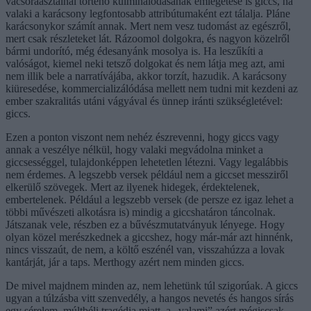
vacsoraasztalnál történő kulminálódásának emlegetése is giccs, ha
valaki a karácsony legfontosabb attribútumaként ezt tálalja. Pláne
karácsonykor számít annak. Mert nem vesz tudomást az egészről,
mert csak részleteket lát. Rázoomol dolgokra, és nagyon közelről
bármi undorító, még édesanyánk mosolya is. Ha leszűkíti a
valóságot, kiemel neki tetsző dolgokat és nem látja meg azt, ami
nem illik bele a narratívájába, akkor torzít, hazudik. A karácsony
kiüresedése, kommercializálódása mellett nem tudni mit kezdeni az
ember szakralitás utáni vágyával és ünnep iránti szükségletével:
giccs.
Ezen a ponton viszont nem nehéz észrevenni, hogy giccs vagy
annak a veszélye nélkül, hogy valaki megvádolna minket a
giccsességgel, tulajdonképpen lehetetlen létezni. Vagy legalábbis
nem érdemes. A legszebb versek például nem a giccset messziről
elkerülő szövegek. Mert az ilyenek hidegek, érdektelenek,
embertelenek. Például a legszebb versek (de persze ez igaz lehet a
többi művészeti alkotásra is) mindig a giccshatáron táncolnak.
Játszanak vele, részben ez a bűvészmutatványuk lényege. Hogy
olyan közel merészkednek a giccshez, hogy már-már azt hinnénk,
nincs visszaút, de nem, a költő eszénél van, visszahúzza a lovak
kantárját, jár a taps. Merthogy azért nem minden giccs.
De mivel majdnem minden az, nem lehetünk túl szigorúak. A giccs
ugyan a túlzásba vitt szenvedély, a hangos nevetés és hangos sírás
egy sérelem, múltbéli tragédia miatt, a „valami” azért mégiscsak