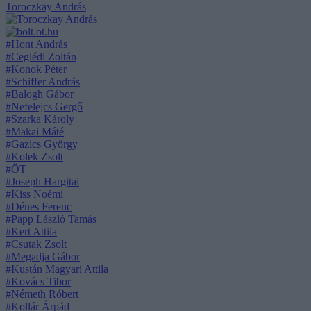
Toroczkay András
#Hont András
#Ceglédi Zoltán
#Konok Péter
#Schiffer András
#Balogh Gábor
#Nefelejcs Gergő
#Szarka Károly
#Makai Máté
#Gazics György
#Kolek Zsolt
#ÖT
#Joseph Hargitai
#Kiss Noémi
#Dénes Ferenc
#Papp László Tamás
#Kert Attila
#Csutak Zsolt
#Megadja Gábor
#Kustán Magyari Attila
#Kovács Tibor
#Németh Róbert
#Kollár Árpád