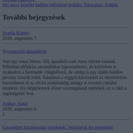
élet
giccs
közélet
kultúra
művészet
politika
Toroczkay András
További bejegyzések
Szarka Károly
2026. augusztus 7.
Nyomasztói társadalom
Van egy rossz hírem. Sőt, igazából csak rossz híreim vannak.
Példátlan időjárási anomáliákat tapasztalhatsz, és különben is
nyakadon a harmadik világháború, de addig is egy újabb halálos
járvány közelít feléd. Ráadásul a reggeli kávézástól az okostelefon-
használaton át az alvási szokásaidig amúgy is rosszul csinálsz
mindent. Ha elégtelennek érzed szorongásaid mértékét, ez a cikk a
segítségedre lesz.
Anikay Antal
2026. augusztus 6.
1
Gazembert köztársasági elnöknek! Waszlavik for president!