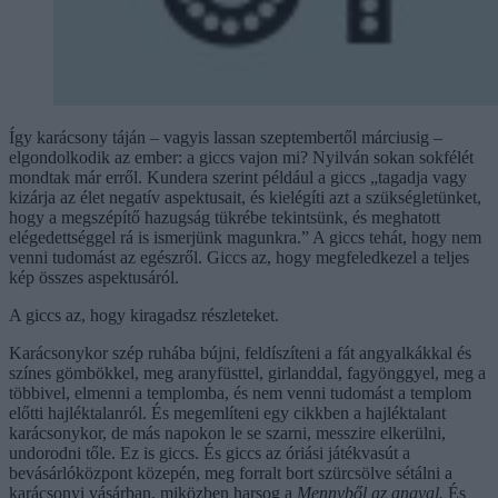
Így karácsony táján – vagyis lassan szeptembertől márciusig –
elgondolkodik az ember: a giccs vajon mi? Nyilván sokan sokfélét
mondtak már erről. Kundera szerint például a giccs „tagadja vagy
kizárja az élet negatív aspektusait, és kielégíti azt a szükségletünket,
hogy a megszépítő hazugság tükrébe tekintsünk, és meghatott
elégedettséggel rá is ismerjünk magunkra.” A giccs tehát, hogy nem
venni tudomást az egészről. Giccs az, hogy megfeledkezel a teljes
kép összes aspektusáról.
A giccs az, hogy kiragadsz részleteket.
Karácsonykor szép ruhába bújni, feldíszíteni a fát angyalkákkal és
színes gömbökkel, meg aranyfüsttel, girlanddal, fagyönggyel, meg a
többivel, elmenni a templomba, és nem venni tudomást a templom
előtti hajléktalanról. És megemlíteni egy cikkben a hajléktalant
karácsonykor, de más napokon le se szarni, messzire elkerülni,
undorodni tőle. Ez is giccs. És giccs az óriási játékvasút a
bevásárlóközpont közepén, meg forralt bort szürcsölve sétálni a
karácsonyi vásárban, miközben harsog a
Mennyből az angyal.
És