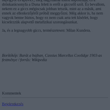
drónkarácsonyfa a Duna felett is erről a giccsről szól. És bevallom,
nekem ez a giccs mégiscsak jobban tetszik, mint az a másik, ami
ennek az ellenkezőjéről próbál meggyőzni. Még akkor is, ha nem
vagyok benne biztos, hogy ez nem csak arra tett kísérlet, hogy
kicselezzük alapvető metafizikai szorongásunkat.
Ja, és a legnagyobb giccs, természetesen: Milan Kundera.
Borítókép: Barát a bajban, Cassius Marcellus Coolidge 1903-as
festménye / forrás: Wikipedia
Kommentek
Bejelentkezés