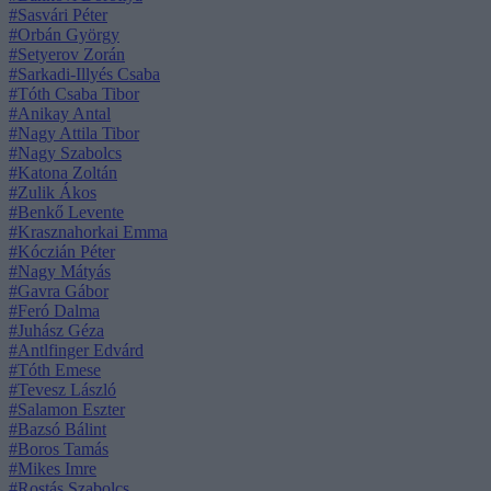
#Sasvári Péter
#Orbán György
#Setyerov Zorán
#Sarkadi-Illyés Csaba
#Tóth Csaba Tibor
#Anikay Antal
#Nagy Attila Tibor
#Nagy Szabolcs
#Katona Zoltán
#Zulik Ákos
#Benkő Levente
#Krasznahorkai Emma
#Kóczián Péter
#Nagy Mátyás
#Gavra Gábor
#Feró Dalma
#Juhász Géza
#Antlfinger Edvárd
#Tóth Emese
#Tevesz László
#Salamon Eszter
#Bazsó Bálint
#Boros Tamás
#Mikes Imre
#Rostás Szabolcs