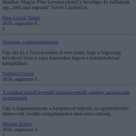
általában Magyar Péter kormányzásáról is beszélget. És hallhatunk
egy „több mint legendát” Kövér Lászlóról is.
Papp László Tamás
2026. augusztus 6.
1
Sógorom, a múzeumigazgató
Úgy néz ki, a Tisza-kormány jó úton halad, hogy a Sógország
következő része is zajos kasszasiker legyen a botránybohózat
kategóriában.
Nefelejcs Gergő
2026. augusztus 5.
A politikai pástról levonuló influenszerekről: szegény paraszociális
gyermekeink
Úgy is fogalmazhatunk: a kampánycél teljesült, az együttműködés
sikeres volt, további szolgáltatásokra most nincs szükség.
Németh Róbert
2026. augusztus 4.
1