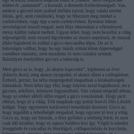
többet ér „semminél”, a kussnál, a dermedt érzéketlenségnél. Van,
amikor a giccsel nem szabad törődni (azzal, hogy valaki szerint
túlzás, geil, amit csinálunk), hogy ne fékezzen meg minket a
cselekvésben, vagy épp a nem cselekvésben. Ilyenkor bátran
nevetségessé teszed magad, nem félsz elmondani a véleményed,
mersz kiállni valami mellett. Ugyan lehet, hogy nem beszélsz a világ
teljességéről, nem veszed figyelembe az összes aspektust, de muszáj
állást foglalnod és ezáltal a giccs mocsarába lépni. De az is
bátorságra vallhat, hogy ha egy másik szituációban éppenséggel
csendben maradsz, nem mozdulsz és nem csinálsz semmit.
Bármilyen émelyítően giccses a bátorság is.
Mert giccs az is, hogy „ki akarsz kapcsolni”, kipihenni az évet
(hányós ikon), meg akarsz nyugodni, el akarsz tűnni a csillogásban.
Érthető, persze, ha néha megengeded magadnak a kirakatüvegek
bámulását. Nem lehet úgy élni, hogy folyton azzal foglalkozol, mi a
giccses, sekélyes, könnyen fogyasztható. Van valami megejtő abban,
hogy az ember időről időre enged a giccs vonzásának. Hogy picit
elhiszi, hogy jó a világ. Tölt magának egy pohár bort és Dés Lászlót
hallgat. Vagy egyenesen karácsonyi tematikájú dzsesszt. Giccs az,
hogy legalább a lehetőségét megadod, hogy egyszer jó lesz a világ.
Giccs az, hogy azt hisszük, a fény győzhet a sötétség felett, és nem
csak idő kérdése, hogy ez sajnos fordítva lesz így. Végül is minden
üveggömb és csúcsdísz és fénykígyó, csillagszórózás és koccintás,
bájvigyor és apuvicc, meg nagymama töltött káposztája, és a