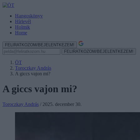
Hangoskönyv
Hírlevél
Holmik
Home
FELIRATKOZOM/BEJELENTKEZEM!
FELIRATKOZOM/BEJELENTKEZEM!
ÖT
Toroczkay András
A giccs vajon mi?
A giccs vajon mi?
Toroczkay András
/
2025. december 30.