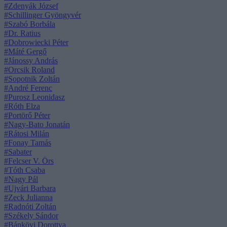
#Zdenyák József
#Schillinger Gyöngyvér
#Szabó Borbála
#Dr. Ratius
#Dobrowiecki Péter
#Máté Gergő
#Jánossy András
#Orcsik Roland
#Sopotnik Zoltán
#André Ferenc
#Purosz Leonidasz
#Róth Elza
#Portörő Péter
#Nagy-Bato Jonatán
#Rátosi Milán
#Fonay Tamás
#Sabater
#Felcser V. Örs
#Tóth Csaba
#Nagy Pál
#Ujvári Barbara
#Zeck Julianna
#Radnóti Zoltán
#Székely Sándor
#Bánkövi Dorottya