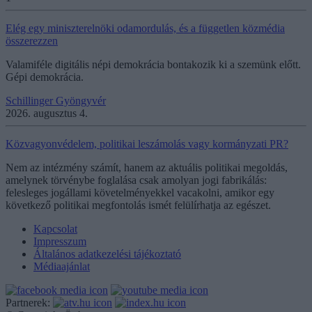
Elég egy miniszterelnöki odamordulás, és a független közmédia
összerezzen
Valamiféle digitális népi demokrácia bontakozik ki a szemünk előtt.
Gépi demokrácia.
Schillinger Gyöngyvér
2026. augusztus 4.
Közvagyonvédelem, politikai leszámolás vagy kormányzati PR?
Nem az intézmény számít, hanem az aktuális politikai megoldás,
amelynek törvénybe foglalása csak amolyan jogi fabrikálás:
felesleges jogállami követelményekkel vacakolni, amikor egy
következő politikai megfontolás ismét felülírhatja az egészet.
Kapcsolat
Impresszum
Általános adatkezelési tájékoztató
Médiaajánlat
Partnerek: