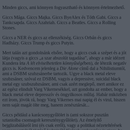
Minden giccs, ami könnyen fogyasztható és könnyen értelmezhető.
Giccs Mága. Giccs Majka. Giccs ByeAlex és Tóth Gabi. Giccs a
Tankcsapda. Giccs Azahriah. Giccs a Beatles. Giccs a Rolling
Stones.
Giccs a NER és giccs az ellenzékiség. Giccs Orbán és giccs
Hadházy. Giccs Trump és giccs Putyin.
Mert talán azt gondolnánk elsőre, hogy a giccs csak a szépet és a jót
látja (vagyis a giccs „a szar abszolút tagadása”, ahogy a már idézett
Kundera írta
A lét elviselhetetlen könnyűségé
ben), de létezik negatív
giccs is. Kedvencem jelenleg a
Die Alone
című dal a Nihilistiumtól,
ami a DSBM szubzsánerbe tartozik. Ugye a black metal eleve
szubzsáner, szóval ez DSBM, vagyis a depressive, suicidal black
metal egy szubszubzsáner, ami csak azért meglepő, mert amikor ez
az egész elindult Varg Vikernesékkel, azt gondolta az ember, hogy a
black metal eleve depresszív és öngyilkosos műfaj. Habár miközben
ezt írom, jövök rá, hogy Varg Vikernes mai napig él és virul, hiszen
nem saját magát ölte meg, hanem zenésztársát...
Giccs például a karácsonygyűlölet is (ami sokszor pusztán
sztaniolba csomagolt kereszténygyűlölet). Az émelyítő
bejglizabálásról írni (és csak erről), vagy a politikai nézeteltérések